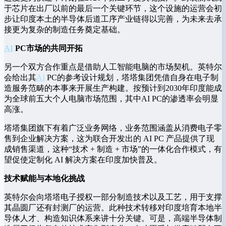
于芯片在出厂以前的最后一个关键环节，这个设施的运营会初
步让印度本土的半导体后道工序产业链得以完善，为未来去承
接更为复杂的制造任务奠定基础。
AI
PC市场的共同开拓
另一个双方合作重点是借助人工智能电脑的市场契机。英特尔
会给出其
AI
PC的参考设计规划，塔塔集团凭借自身在电子制
造服务范畴的本事来开展生产构建。按预计到2030年印度能成
为全球前五大个人电脑市场范围，其中AI PC的渗透率会明显
高涨。
塔塔集团旗下有着广泛业务网络，业务范围涵盖从消费电子零
售到企业解决方案，这为联合开发出的 AI PC 产品提供了现
成销售渠道，这种“技术 + 制造 + 市场”的一体化合作模式，有
望促使定制化 AI 解决方案在印度加快普及。
技术赋能与本地化挑战
英特尔会向塔塔电子授权一部分制造技术以及工艺，用于支撑
其晶圆厂还有封测厂的运营。此种技术转移对印度培育本地半
导体人才、构造知识体系来讲十分关键。可是，高端半导体制