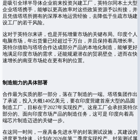
是吸引全球半导体企业前来投资兴建工厂，英特尔同本土大型
企业塔塔携手，能够以更高效率对这些政策资源予以衔接，并
且凭借塔塔所拥有的深厚本地运营经验，去降低于生疏市场建
设工厂的若干风险。
这对于英特尔来讲，也是开拓增量市场的关键布局。印度个人
电脑市场，年出货量已经超过千万台，并且保持着高增长率。
英特尔借助与塔塔合作达成部分产品的本地化制造，能够更好
地满足印度市场的需求，还能规避潜在的贸易壁垒，进而在快
速增长的南亚市场处在更有利的位置。
制造能力的具体部署
合作最为实质的那一部分，落在了制造的一端。塔塔集团作出
了承诺，投入大概140亿美元，要在印度营建首座大型的晶圆
制造工厂，目标在于2027年实现投产。这座工厂会承担英特尔
部分的、面向印度市场产品的制造任务，这可是 印度向着高
端芯片制造迈进的关键一步。
在这同一时间，一座具备先进水平的封装测试设施，其建设的
进度更为快速，计划在2026年第二季度实现投产。封装测试属