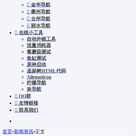
金华导航
衢州导航
台州导航
丽水导航
在线小工具
自动外链工具
流量消耗器
毒蘑菇测试
鱼缸测试
原神启动
圣诞树HTML代码
Allemoticon
柠檬导航
奈导航
QQ群
友情链接
联系我们
首页
•
新闻资讯
•
正文