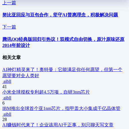
上一篇
努比亚回应与豆包合作，坚守AI普惠理念，积极解决问题
下一篇
腾讯QQ经典版回归引热议！双模式自由切换，原汁原味还原
2014年前设计
相关文章
AI神灯精灵来了！奥特曼：它能满足你任何愿望，但第一个
愿望要对全人类好
aibll
41
小米全球授权专利超4.5万项，自研3nm芯片
aibll
6
IBM推出全球首个亚1nm芯片，指甲盖大小集成千亿晶体管
aibll
28
AI赚钱时代来了！企业该用AI干正事，别只聊天写文章