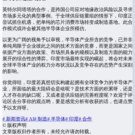
英特尔同塔塔的合作，是跨国公司应对地缘政治风险以及寻求
市场多元化的典型事例。于全球供应链重组的情形下，印度正
尝试抓住机遇，把单纯的芯片消费市场转变成制造基地。此合
作模式或许会被其他半导体企业所模仿。
以更为广阔的视角予以审视，半导体产业所含的竞争，已并非
单纯局限于企业彼此之间的技术方面的竞赛，而更是国家之间
依据产业方面的政策、市场所具备的规模以及制造方面的能力
展开的综合性的博弈。印度市场最终实现的崛起，将会对未来
全球半导体产业的权力分布状况以及竞争存在的态势产生深刻
的影响。
你觉得哇，印度若真想切实构建起拥有全球竞争力的半导体产
业，所面临的最大阻碍会是啥呢？是技术方面的积累呀，还是
人才存在的缺口呢，又或者是供应链的完善程度呢？欢迎于评
论区去分享你的观点哟，要是感觉分析有收获的话，也请点赞
予以支持呀。
# 新闻资讯
# AI
# 制造
# 半导体
# 印度
# 合作
©
版权声明
文章版权归作者所有，未经允许请勿转载。