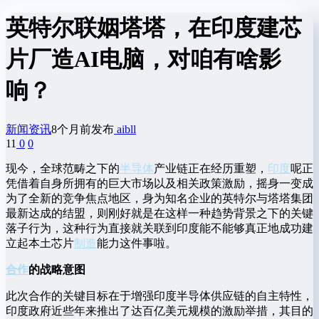
英特尔联姻塔塔，在印度建芯
片厂造AI电脑，对咱有啥影
响？
新闻资讯
8个月前发布
aibll
11
0
0
现今，全球范畴之下的
半导体
产业链正在经历重塑，
印度
呢正
凭借着自身所拥有的巨大市场以及相关政策激励，摇身一变成
为了全新的竞争焦点地区，身为知名企业的英特尔与塔塔集团
最新达成的结盟，则刚好就是在这样一种趋势背景之下的关键
落子行为，这种行为直接就关联到印度能不能够真正地成功建
立起本土芯片
制造
能力这件事啦。
合作
的战略意图
此次合作的关键目标在于增强印度半导体供应链的自主特性，
印度政府近些年来推出了达百亿美元规模的激励举措，其目的