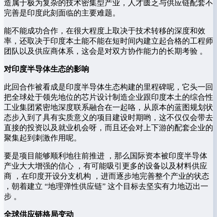
造属于极为复杂的技术密集型产业，人才匮乏与供应链配套不
完善是印度此刻面临的主要难题。
能不能成功合作，在很大程度上取决于技术转移的深度和效
率，还取决于印度本土能不能在短时间内建立起合格的工程师
团队以及供应商体系，这会是对双方协作能力的长期考验 。
对印度半导体生态的影响
此回合作被看成是印度半导体生态构建的里程碑呢，它头一回
把全球处于领先地位的芯片设计制造企业跟印度本土的综合性
工业集团紧密地深度联系融合在一起咯，从原本的蓝图规划状
态步入到了具有实质意义的项目建设时期哟，这不仅仅会带去
直接的投资以及就业机会呀，而且还会对上下游的配套企业的
聚集起到刺激作用呢。
要是项目能够顺利地往前推进 ，那么国际资本被印度半导体
产业大大增强的信心 ，有可能吸引更多的设备以及材料供应
商 ，在印度开设分支机构 ，进而逐步地完善整个产业的状态
，朝着建立 “地理弹性供应链” 这个目标去坚实有力地迈出一
步 。
全球供应链格局变动