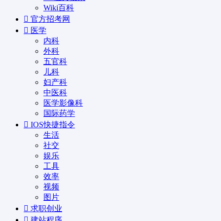
Wiki百科
官方招考网
医学
内科
外科
五官科
儿科
妇产科
中医科
医学影像科
国际药学
IOS快捷指令
生活
社交
娱乐
工具
效率
视频
图片
求职创业
建站程序