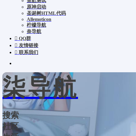
鱼缸测试
原神启动
圣诞树HTML代码
Allemoticon
柠檬导航
奈导航
QQ群
友情链接
联系我们
柒导航
搜索
社区