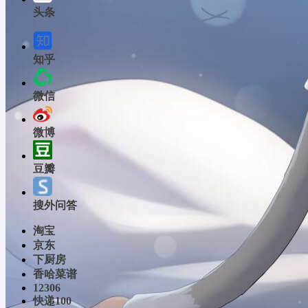
头条
知乎
微信
微博
豆瓣
搜外问答
淘宝
京东
下厨房
香哈菜谱
12306
快递100