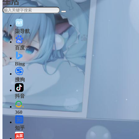
生活
柒导航
百度
Bing
搜狗
抖音
360
知乎