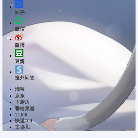
知乎
微信
微博
豆瓣
搜外问答
淘宝
京东
下厨房
香哈菜谱
12306
快递100
去哪儿