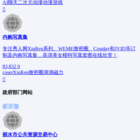
AI聊天
二次元
动漫
动漫游戏
内购写真集
专注秀人网XiuRen系列、WEME微密圈、Cosplay和JVID等订
制及内购写真集，高清美女模特写真套图在线欣赏！
83,832
0
coser
XiuRen
微密圈
滴滴磁力
政府部门网站
更多
丽水市公共资源交易中心