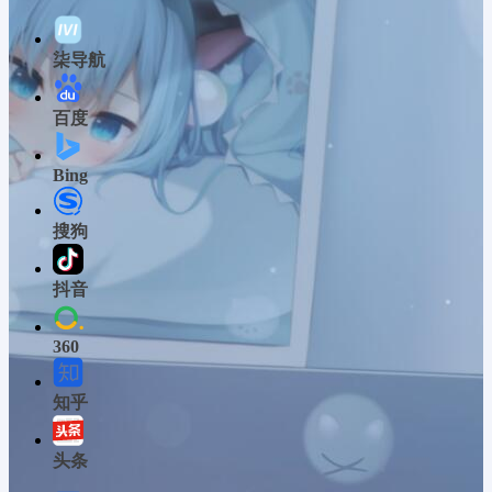
柒导航
百度
Bing
搜狗
抖音
360
知乎
头条