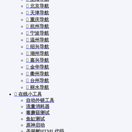
北京导航
天津导航
重庆导航
杭州导航
宁波导航
温州导航
绍兴导航
湖州导航
嘉兴导航
金华导航
衢州导航
台州导航
丽水导航
在线小工具
自动外链工具
流量消耗器
毒蘑菇测试
鱼缸测试
原神启动
圣诞树HTML代码