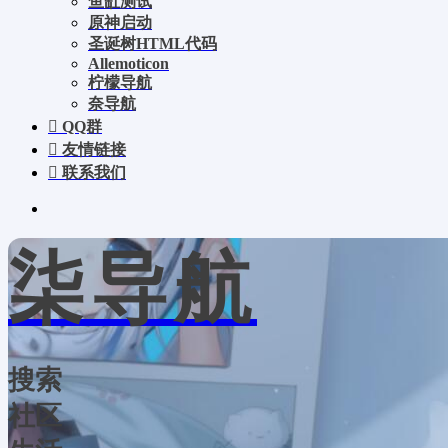
鱼缸测试
原神启动
圣诞树HTML代码
Allemoticon
柠檬导航
奈导航
QQ群
友情链接
联系我们
柒导航
搜索
社区