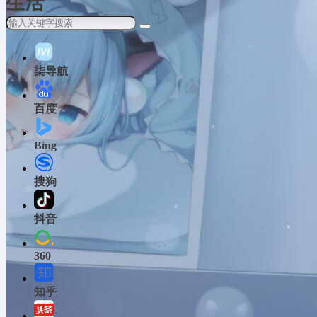
生活
柒导航
百度
Bing
搜狗
抖音
360
知乎