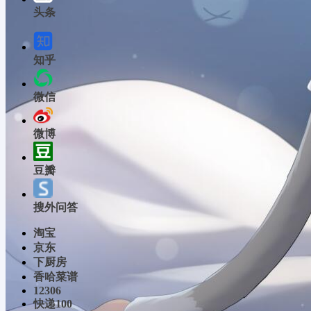
头条
知乎
微信
微博
豆瓣
搜外问答
淘宝
京东
下厨房
香哈菜谱
12306
快递100