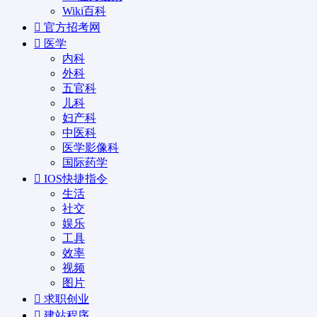
Wiki百科
官方招考网
医学
内科
外科
五官科
儿科
妇产科
中医科
医学影像科
国际药学
IOS快捷指令
生活
社交
娱乐
工具
效率
视频
图片
求职创业
建站程序