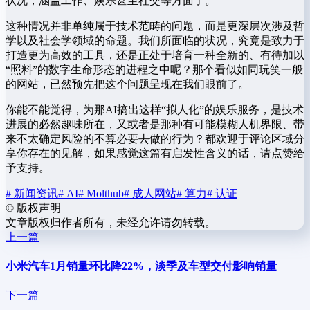
状况，涵盖工作、娱乐甚至社交等方面了。
这种情况并非单纯属于技术范畴的问题，而是更深层次涉及哲
学以及社会学领域的命题。我们所面临的状况，究竟是致力于
打造更为高效的工具，还是正处于培育一种全新的、有待加以
“照料”的数字生命形态的进程之中呢？那个看似如同玩笑一般
的网站，已然预先把这个问题呈现在我们眼前了。
你能不能觉得，为那AI搞出这样“拟人化”的娱乐服务，是技术
进展的必然趣味所在，又或者是那种有可能模糊人机界限、带
来不太确定风险的不算必要去做的行为？都欢迎于评论区域分
享你存在的见解，如果感觉这篇有启发性含义的话，请点赞给
予支持。
# 新闻资讯
# AI
# Molthub
# 成人网站
# 算力
# 认证
©
版权声明
文章版权归作者所有，未经允许请勿转载。
上一篇
小米汽车1月销量环比降22%，淡季及车型交付影响销量
下一篇