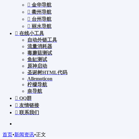
金华导航
衢州导航
台州导航
丽水导航
在线小工具
自动外链工具
流量消耗器
毒蘑菇测试
鱼缸测试
原神启动
圣诞树HTML代码
Allemoticon
柠檬导航
奈导航
QQ群
友情链接
联系我们
首页
•
新闻资讯
•
正文