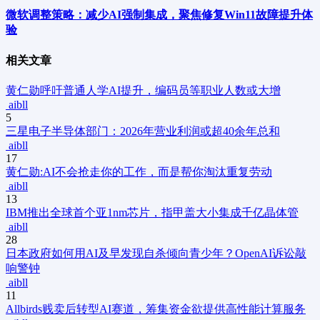
微软调整策略：减少AI强制集成，聚焦修复Win11故障提升体
验
相关文章
黄仁勋呼吁普通人学AI提升，编码员等职业人数或大增
aibll
5
三星电子半导体部门：2026年营业利润或超40余年总和
aibll
17
黄仁勋:AI不会抢走你的工作，而是帮你淘汰重复劳动
aibll
13
IBM推出全球首个亚1nm芯片，指甲盖大小集成千亿晶体管
aibll
28
日本政府如何用AI及早发现自杀倾向青少年？OpenAI诉讼敲
响警钟
aibll
11
Allbirds贱卖后转型AI赛道，筹集资金欲提供高性能计算服务