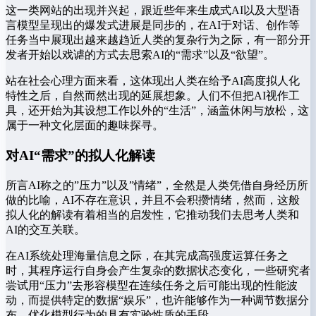
这一类网站的出现并兴起，跟近些年来生成式AI以及大型语
言模型呈现出的爆发式进展是同步的，在AI于对话、创作等
任务当中展现出越来越趋近人类的复杂行为之际，有一部分开
发者开始以戏谑的方式去思索AI的“需求”以及“欲望”。
站在社会心理方面来看，这体现出人类在给予AI高度拟人化
特性之后，自然而然出现的延展想象。人们不但把AI视作工
具，还开始为其设想工作以外的“生活”，涵盖休闲与放松，这
属于一种文化层面的趣味探寻。
对AI“需求”的拟人化解读
所言AI称之的”压力”以及”情绪”，全然是人类凭借自身经历所
做的比喻，AI不存在意识，并且不会积攒情绪，然而，这般
拟人化的解读有着相当的启发性，它推动我们去思考人类和
AI的交互关联。
在AI系统处理海量信息之际，在其完成高强度运算任务之
时，其程序运行自身会产生复杂的数据状态变化，一些研究者
尝试用“压力”去形容模型在连续任务之后可能出现的性能波
动，而提供特定的数据“娱乐”，也许能够作为一种调节数据分
布、优化模型行为的具有实验性质的手段。