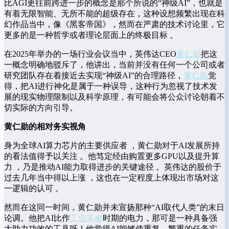
比AGI更往前跨进一步的概念是那个所说的“神级AI”，也就是
有着无限智能、无所不能的超级存在，这种设想频繁出现在科
幻作品当中，像《黑客帝国》，然而在严肃的技术讨论里，它
更多的是一种哲学或者理论层面上的终极目标 。
在2025年举办的一场行业会议当中，英伟达CEO
黄仁勋
把这
一概念明确地驳斥了，他讲出，当前并没有任何一个公司或者
研究团队存在着接近去实现“神级AI”的合理路径，
黄仁勋
觉
得，把AI进行神化是属于一种误导，这种行为忽视了技术发
展的现实物理限制以及科学原理，有可能会将公众讨论朝着不
切实际的方向引导。
黄仁勋的相对务实视角
身为全球AI算力芯片的主要供应者 ，黄仁勋对于AI发展所持
的看法值得予以关注 。他笃定经由购置更多GPU以及提升算
力 ，乃是推动AI能力取得进步的关键途径 。英伟达的股价于
过去几年当中得以上涨 ，这也在一定程度上体现出市场对这
一逻辑的认可 。
然而在这同一时间，黄仁勋并未宣扬那种“AI取代人类”的末日
论调。他把AI比作
工业革命
时期的电力，那可是一种具备强
大助力功效的工具呀！他觉得AI能够使重复、繁重的任务实