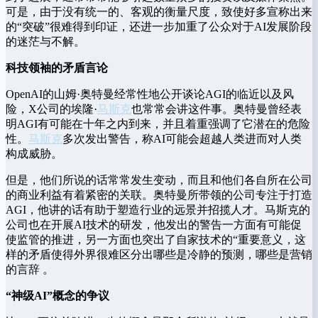
可是，由于没有统一的、客观的衡量尺度，致使好多宣称出来
的“突破”很难得到印证，还进一步加重了公众对于AI发展阶段
的迷茫与不解。
科技领袖的矛盾言论
OpenAI的山姆·奥特曼经常性地公开谈论AGI的临近以及风
险，X公司的埃隆·
马斯克
也常常会讲这件事。奥特曼曾经表
明AGI有可能在十年之内到来，并且着重强调了它潜在的危险
性。
马斯克
多次发出警告，称AI可能会超越人类进而对人类
构成威胁。
但是，他们所说的话常常发生变动，而且和他们各自所在公司
的商业利益有着紧密的关联。奥特曼所带领的公司专注于打造
AGI，他讲的话有助于塑造行业的远景并招揽人才。马斯克的
公司也在开展AI技术的研发，他发出的警告一方面有可能促
使监管的推进，另一方面也突出了自家技术的“重要意义，这
样的矛盾使得外界很难区分出哪些是冷静的预测，哪些是营销
的言辞 。
“神级AI”概念的争议