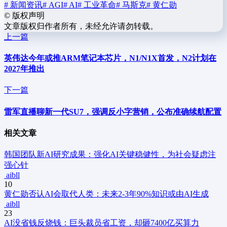
# 新闻资讯
# AGI
# AI
# 工业革命
# 马斯克
# 黄仁勋
©
版权声明
文章版权归作者所有，未经允许请勿转载。
上一篇
英伟达今年或推ARM笔记本芯片，N1/N1X首发，N2计划在
2027年推出
下一篇
雷军直播聊新一代SU7，强调反小字营销，公布准确续航配置
相关文章
韩国团队新AI研究成果：强化AI关键稳健性，为社会疑虑注
强心针
aibll
10
黄仁勋否认AI会取代人类：未来2-3年90%知识或由AI生成
aibll
23
AI没省钱反烧钱：巨头裁员省工资，却砸7400亿买算力