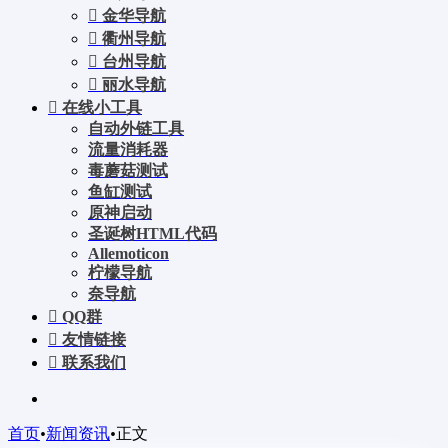
金华导航
衢州导航
台州导航
丽水导航
在线小工具
自动外链工具
流量消耗器
毒蘑菇测试
鱼缸测试
原神启动
圣诞树HTML代码
Allemoticon
柠檬导航
奈导航
QQ群
友情链接
联系我们
首页
•
新闻资讯
•
正文