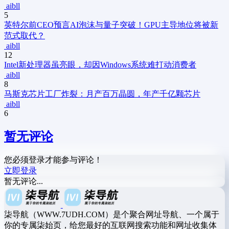
aibll
5
英特尔前CEO预言AI泡沫与量子突破！GPU主导地位将被新
范式取代？
aibll
12
Intel新处理器虽亮眼，却因Windows系统难打动消费者
aibll
8
马斯克芯片工厂炸裂：月产百万晶圆，年产千亿颗芯片
aibll
6
暂无评论
您必须登录才能参与评论！
立即登录
暂无评论...
柒导航（WWW.7UDH.COM）是个聚合网址导航、一个属于
你的专属柒始页，给您最好的互联网搜索功能和网址收集体