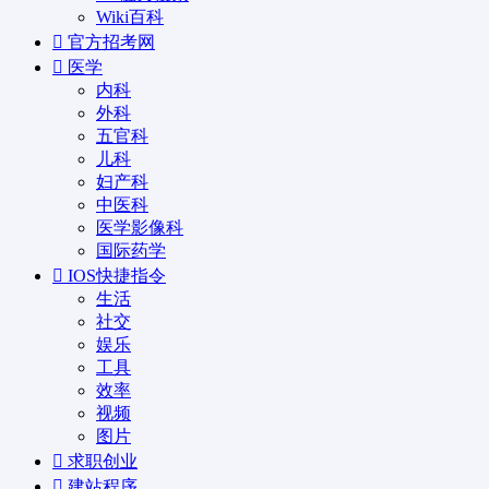
Wiki百科
官方招考网
医学
内科
外科
五官科
儿科
妇产科
中医科
医学影像科
国际药学
IOS快捷指令
生活
社交
娱乐
工具
效率
视频
图片
求职创业
建站程序