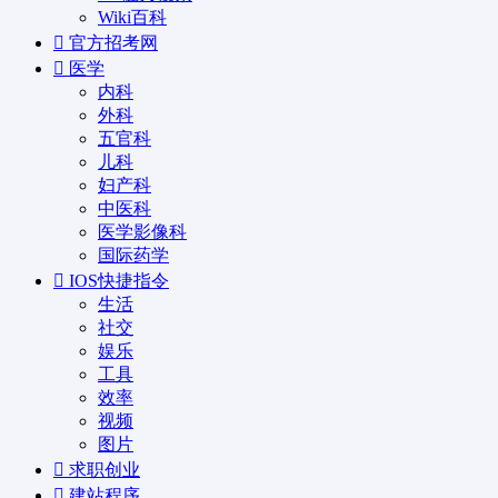
Wiki百科
官方招考网
医学
内科
外科
五官科
儿科
妇产科
中医科
医学影像科
国际药学
IOS快捷指令
生活
社交
娱乐
工具
效率
视频
图片
求职创业
建站程序