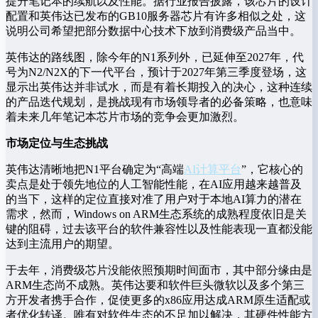
提升笔记本的续航以及性能。据行业报告披露，该芯片的设计
配置和英伟达已发布的GB10服务器芯片有许多相似之处，这
说明公司希望把部分数据中心技术下放到消费级产品当中。
英伟达的路线图，除今年的N1系列外，已延伸至2027年，代
号为N2/N2X的下一代平台，预计于2027年第三季度登场，这
显示出英伟达并非试水，而是有着长期投入的决心，这种连续
的产品迭代规划，是挑战现有市场领导者的必备策略，也意味
着未来几年笔记本芯片市场的竞争会更加激烈。
市场定位与生态挑战
英伟达清晰地把N1平台确定为“高端
AI计算平台
”，它核心的
卖点是处于领先地位的人工智能性能，在AI应用越来越普及
的当下，这样的定位直接对准了用户对于本地AI算力的潜在
需求，然而，Windows on ARM生态系统的成熟程度依旧是关
键的阻碍，过去该平台的软件兼容性以及性能表现一直都没能
达到主流用户的期望。
于去年，消费级芯片没能依照预期时间面市，其中部分缘由是
ARM生态尚不成熟。英伟达要和软件巨头微软以及多个第三
方开发者携手合作，促使更多的x86应用达成ARM原生适配或
者优化转译。唯有对软件生态的不足加以解决，其硬件性能方