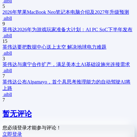
aibll
5
2026年苹果MacBook Neo笔记本电脑介绍及2027年升级预测
aibll
9
英伟达2026年为游戏玩家准备大计划：AI PC SoC下半年发布
aibll
15
英伟达要把数据中心送上太空 解决地球电力难题
aibll
3
英伟达与康宁合作扩产，满足美本土AI基础设施光连接需求
aibll
7
英伟达公布Alpamayo，首个具思考推理能力的自动驾驶AI将
上路
aibll
7
暂无评论
您必须登录才能参与评论！
立即登录