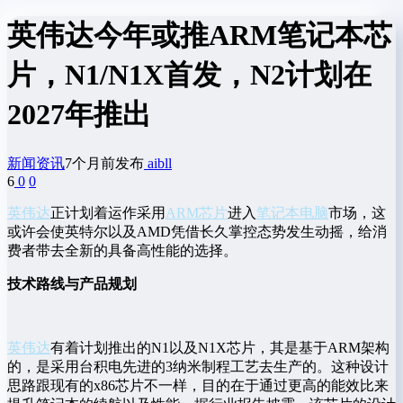
英伟达今年或推ARM笔记本芯
片，N1/N1X首发，N2计划在
2027年推出
新闻资讯
7个月前发布
aibll
6
0
0
英伟达
正计划着运作采用
ARM芯片
进入
笔记本电脑
市场，这
或许会使英特尔以及AMD凭借长久掌控态势发生动摇，给消
费者带去全新的具备高性能的选择。
技术路线与产品规划
英伟达
有着计划推出的N1以及N1X芯片，其是基于ARM架构
的，是采用台积电先进的3纳米制程工艺去生产的。这种设计
思路跟现有的x86芯片不一样，目的在于通过更高的能效比来