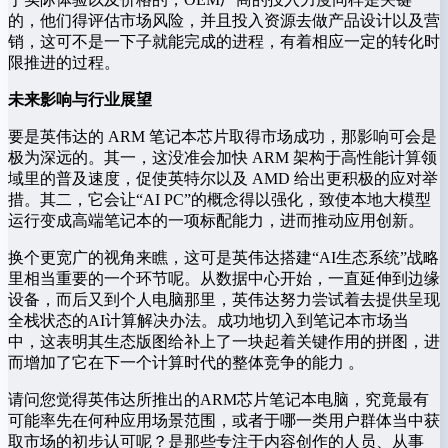
的，他们得评估市场风险，并且投入资源去做产品设计以及营
销，这可不是一下子就能完成的进程，有着相应一定的转化时
限推进的过程。
未来影响与行业展望
要是英伟达的 ARM 笔记本芯片取得市场成功，那影响可会是
极为深远的。其一，这没准会加快 ARM 架构于高性能计算领
域里的普及速度，促使英特尔以及 AMD 给出更积极的应对举
措。其二，它会让“AI PC”的概念得以强化，致使本地大模型
运行变成高端笔记本的一项标配能力，进而推动应用创新。
换个更宽广的视角来瞧，这可是英伟达搭建“AI生态系统”战略
里相当重要的一个环节呢。从数据中心开始，一直延伸到边缘
设备，而后又到个人电脑那里，英伟达努力尝试着去提供呈现
全栈状态的AI计算解决办法。成功地切入到笔记本市场当
中，这表明其生态版图给补上了一块起着关键作用的拼图，进
而增加了它在下一个计算时代的整体竞争的能力 。
请问您觉得英伟达所推出的ARM芯片笔记本电脑，究竟最有
可能率先在何种应用场景范围，或者于哪一类用户群体当中获
取市场的初步认可呢？是那些专注于内容创作的人员、从事