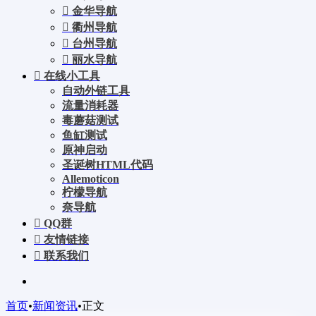
金华导航
衢州导航
台州导航
丽水导航
在线小工具
自动外链工具
流量消耗器
毒蘑菇测试
鱼缸测试
原神启动
圣诞树HTML代码
Allemoticon
柠檬导航
奈导航
QQ群
友情链接
联系我们
首页
•
新闻资讯
•
正文