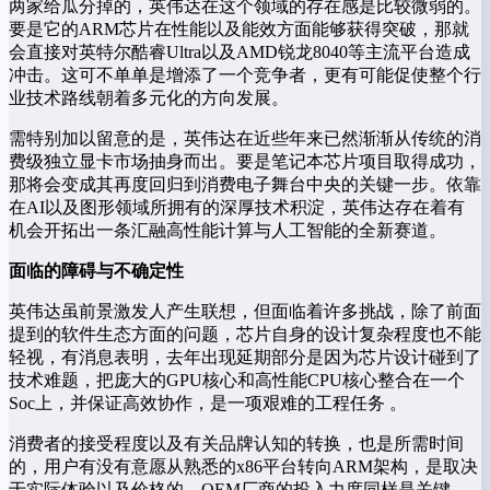
两家给瓜分掉的，英伟达在这个领域的存在感是比较微弱的。
要是它的ARM芯片在性能以及能效方面能够获得突破，那就
会直接对英特尔酷睿Ultra以及AMD锐龙8040等主流平台造成
冲击。这可不单单是增添了一个竞争者，更有可能促使整个行
业技术路线朝着多元化的方向发展。
需特别加以留意的是，英伟达在近些年来已然渐渐从传统的消
费级独立显卡市场抽身而出。要是笔记本芯片项目取得成功，
那将会变成其再度回归到消费电子舞台中央的关键一步。依靠
在AI以及图形领域所拥有的深厚技术积淀，英伟达存在着有
机会开拓出一条汇融高性能计算与人工智能的全新赛道。
面临的障碍与不确定性
英伟达虽前景激发人产生联想，但面临着许多挑战，除了前面
提到的软件生态方面的问题，芯片自身的设计复杂程度也不能
轻视，有消息表明，去年出现延期部分是因为芯片设计碰到了
技术难题，把庞大的GPU核心和高性能CPU核心整合在一个
Soc上，并保证高效协作，是一项艰难的工程任务 。
消费者的接受程度以及有关品牌认知的转换，也是所需时间
的，用户有没有意愿从熟悉的x86平台转向ARM架构，是取决
于实际体验以及价格的，OEM厂商的投入力度同样是关键