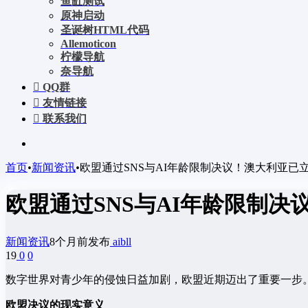
鱼缸测试
原神启动
圣诞树HTML代码
Allemoticon
柠檬导航
奈导航
QQ群
友情链接
联系我们
首页
•
新闻资讯
•
欧盟通过SNS与AI年龄限制决议！澳大利亚已
欧盟通过SNS与AI年龄限制
新闻资讯
8个月前发布
aibll
19
0
0
数字世界对青少年的侵蚀日益加剧，欧盟近期迈出了重要一步
欧盟决议的现实意义