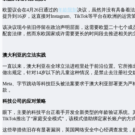
欧盟议会在4月26日通过的
年龄限制
决议，虽然并没有具备着法
提升到16岁，这直接对Instagram、TikTok等平台在欧洲的运
该决议现今依旧停留在政治声明层面，这需要欧盟二十七个成
配套法律，然而东欧国家或许需要更长的时间段去推进相关的
澳大利亚的立法实践
一直以来，澳大利亚在全球立法进程里处于前沿位置。它所推出
做出规定，针对14岁以下的儿童这种情况，是禁止去注册社交
Meta、字节跳动等科技巨头被法案要求于澳大利亚部署更为
款 。
科技公司的应对策略
眼下，主要的科技平台正着手开发全新类型的年龄验证系统。其
TikTok推出了“家庭安全模式”，该模式借助绑定家长账户的
这些举措依旧存有显著漏洞，英国网络安全中心经调查发觉，