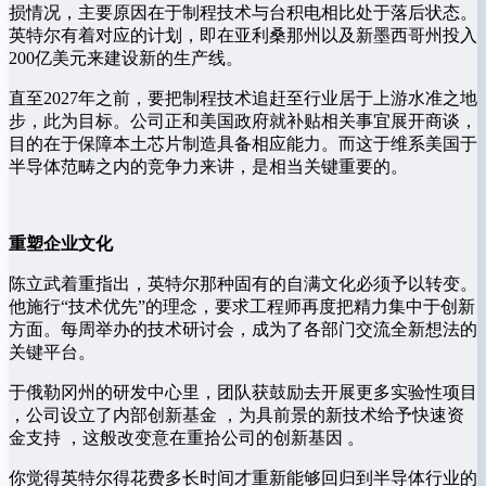
损情况，主要原因在于制程技术与台积电相比处于落后状态。
英特尔有着对应的计划，即在亚利桑那州以及新墨西哥州投入
200亿美元来建设新的生产线。
直至2027年之前，要把制程技术追赶至行业居于上游水准之地
步，此为目标。公司正和美国政府就补贴相关事宜展开商谈，
目的在于保障本土芯片制造具备相应能力。而这于维系美国于
半导体范畴之内的竞争力来讲，是相当关键重要的。
重塑企业文化
陈立武着重指出，英特尔那种固有的自满文化必须予以转变。
他施行“技术优先”的理念，要求工程师再度把精力集中于创新
方面。每周举办的技术研讨会，成为了各部门交流全新想法的
关键平台。
于俄勒冈州的研发中心里，团队获鼓励去开展更多实验性项目
，公司设立了内部创新基金 ，为具前景的新技术给予快速资
金支持 ，这般改变意在重拾公司的创新基因 。
你觉得英特尔得花费多长时间才重新能够回归到半导体行业的