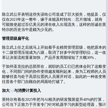
陈立武公开表明这些失误给公司造成了巨大损失，他提及，仅
仅在2023年这一整年，缘于未能及时转向
AI
芯片领域，就有
可能致使超过百亿美元的潜在收入出现流失，这样的坦诚在英
特尔的历史当中是颇为少见的。
管理层级扁平化
陈立武上任之后就马上开始着手去精简管理层级，他把原本的
十二级管理压缩成为八级，取消了好多中间管理职位，这一改
革让决策流程显著加快，产品开发周期缩短了大概30% 。
于加州圣克拉的总部所在，就职的员工们已然体会到了这般变
化，不同部门间的协作变得越发顺利起来，身为工程师的人员
能够径直与处于高层位置的人员展开对话，如此的一种改变将
往昔各个部门自顾自的局面给打破了。
加大
AI
与消费计算投入
英特尔有着在2025年把与AI相关的研发预算提升40%的打算，
公司当下正致力于开发专门针对机器学习的新型处理器，预计