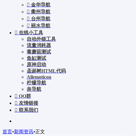
金华导航
衢州导航
台州导航
丽水导航
在线小工具
自动外链工具
流量消耗器
毒蘑菇测试
鱼缸测试
原神启动
圣诞树HTML代码
Allemoticon
柠檬导航
奈导航
QQ群
友情链接
联系我们
首页
•
新闻资讯
•
正文