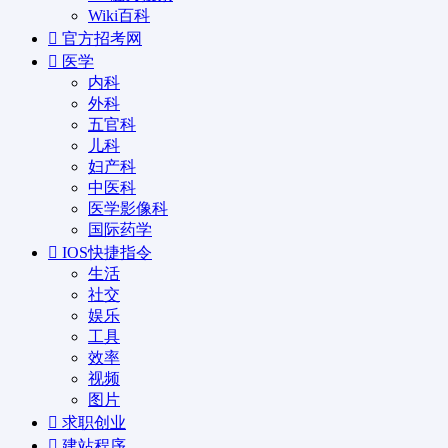
Wiki百科
官方招考网
医学
内科
外科
五官科
儿科
妇产科
中医科
医学影像科
国际药学
IOS快捷指令
生活
社交
娱乐
工具
效率
视频
图片
求职创业
建站程序