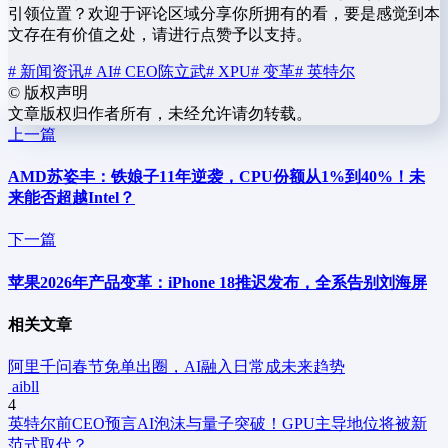
引领位置？欢迎于评论区域分享你所拥有的看，要是感觉到本
文存在有价值之处，请进行点赞予以支持。
# 新闻资讯
# AI
# CEO陈立武
# XPU
# 变革
# 英特尔
©
版权声明
文章版权归作者所有，未经允许请勿转载。
上一篇
AMD苏姿丰：铁娘子11年逆袭，CPU份额从1%到40%！未
来能否超越Intel？
下一篇
苹果2026年产品变革：iPhone 18推迟发布，全系告别刘海屏
相关文章
阿里千问春节免单出圈，AI融入日常成未来趋势
aibll
4
英特尔前CEO预言AI泡沫与量子突破！GPU主导地位将被新
范式取代？