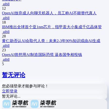
aibll
12
OpenAI放弃成人向聊天机器人，员工称AI不能替代真人
aibll
18
IBM推出全球首个亚1nm芯片，指甲盖大小集成千亿晶体管
aibll
28
黄仁勋否认AI会取代人类：未来2-3年90%知识或由AI生成
aibll
23
OpenAI曾想用AI制造国际恐慌 逼各国争相投钱
aibll
5
暂无评论
您必须登录才能参与评论！
立即登录
暂无评论...