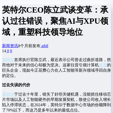
英特尔CEO陈立武谈变革：承
认过往错误，聚焦AI与XPU领
域，重塑科技领导地位
新闻资讯
8个月前发布
aibll
14
0
0
英特尔
首席执行官陈立武，最近表示公司曾走过曲折道路，然
而他对于未来的信心却极为坚决。这家往昔引领计算机
变革
的
巨头企业，现如今正花费心力在人工智能等新兴领域寻回自身
的定位。
过去失误的代价
英特尔
于过去十年里，错失了好些关键机遇，没能抓住移动芯
片市场以及人工智能硬件的早期发展契机，致使公司收入增长
陷入停滞状态，在2024年，英特尔于数据中心市场的份额降到
了70%以下，而这乃是多年以来的最低点位。