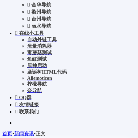
金华导航
衢州导航
台州导航
丽水导航
在线小工具
自动外链工具
流量消耗器
毒蘑菇测试
鱼缸测试
原神启动
圣诞树HTML代码
Allemoticon
柠檬导航
奈导航
QQ群
友情链接
联系我们
首页
•
新闻资讯
•
正文