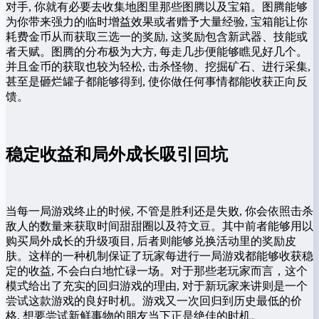
对手, 你就有必要去收集地图里那些图腾以及宝箱。图腾能够
为你带来强力的临时增益效果或者赠予大量经验, 宝箱能让你
耗费金币从而获取三选一的奖励, 这奖励包含新武器、技能或
者天赋。图腾的分布极为大方, 每走几步便能够瞧见好几个。
并且金币的获取也较为轻松, 击杀怪物、挖掘矿石、进行采集,
甚至是砸烂罐子都能够得到, 使你做任何事情都能收获正向反
馈。
稳定收益和局外成长吸引回坑
当每一局游戏终止的时候, 不管是胜利还是失败, 你会依照击杀
敌人的数量来获取时间甜甜圈以及符文豆。其中前者能够用以
购买局外成长的升级项目, 后者则能够兑换活动里的奖励皮
肤。这样的一种机制保证了玩家每进行一局游戏都能够收获稳
定的收益, 不会白白地忙碌一场。对于那些老玩家而言，这个
模式给出了充实的回归游戏的理由, 对于新玩家来讲则是一个
尝试这款游戏的良好时机。游戏又一次回归到历史最低的价
格, 想要尝试新鲜事物的朋友当下正是绝佳的时机。