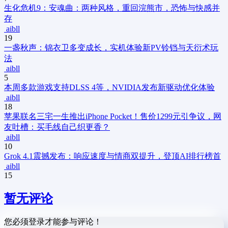
生化危机9：安魂曲：两种风格，重回浣熊市，恐怖与快感并
存
aibll
19
一盏秋声：锦衣卫多变成长，实机体验新PV铃铛与天衍术玩
法
aibll
5
本周多款游戏支持DLSS 4等，NVIDIA发布新驱动优化体验
aibll
18
苹果联名三宅一生推出iPhone Pocket！售价1299元引争议，网
友吐槽：买毛线自己织更香？
aibll
10
Grok 4.1震撼发布：响应速度与情商双提升，登顶AI排行榜首
aibll
15
暂无评论
您必须登录才能参与评论！