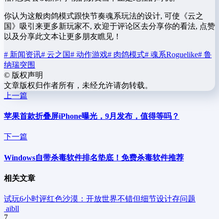
你认为这般肉鸽模式跟快节奏魂系玩法的设计, 可使《云之
国》吸引来更多新玩家不, 欢迎于评论区去分享你的看法, 点赞
以及分享此文本让更多朋友瞧见！
# 新闻资讯
# 云之国
# 动作游戏
# 肉鸽模式
# 魂系Roguelike
# 鲁
纳瑞突围
©
版权声明
文章版权归作者所有，未经允许请勿转载。
上一篇
苹果首款折叠屏iPhone曝光，9月发布，值得等吗？
下一篇
Windows自带杀毒软件排名垫底！免费杀毒软件推荐
相关文章
试玩6小时评红色沙漠：开放世界不错但细节设计存问题
aibll
7