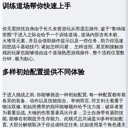
训练道场帮你快速上手
你无需担忧自身由于长久未曾游玩从而遗忘操作, 鉴于“鲁纳瑞
突围”于进入之际会给予一个训练道场 , 道场内部含有木桩、
火堆等元素 , 并且会借助操作提示以及一些任务 , 助力你迅速
回想战斗基础技巧: 诸如怎样闪避 、怎样连招 , 甚至刚接触游
戏的玩家也能够借由这个道场熟悉游戏操作 , 整个流程仅需数
分钟 , 极为贴心。
多样初始配置提供不同体验
于进入挑战之前, 你能够挑选一种初始配置, 每一种配置都有着
各异的装备、动作以及技能组合。举例而言, 符文剑士着重于
物法双修, 初始所携带的指环能够额外给予法力值；破坏者更
为看重近战, 大锤的伤害显著高出许多；卫士自身带有盾防技
能, 能够在初期提升生存能力。此模式总共涵盖30多种初始配
置, 大部分解锁取决于你达成特定任务, 比如使用某个角色通关