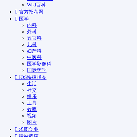
Wiki百科
官方招考网
医学
内科
外科
五官科
儿科
妇产科
中医科
医学影像科
国际药学
IOS快捷指令
生活
社交
娱乐
工具
效率
视频
图片
求职创业
建站程序