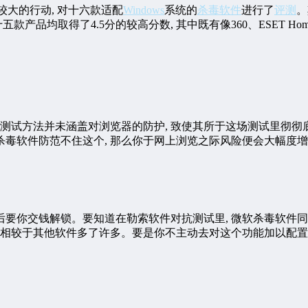
模较大的行动, 对十六款适配
Windows
系统的
杀毒软件
进行了
评测
。
款产品均取得了4.5分的较高分数, 其中既有像360、ESET H
由是测试方法并未涵盖对浏览器的防护, 致使其所于这场测试里彻
的杀毒软件防范不住这个, 那么你于网上浏览之际风险便会大幅度
然后要你交钱解锁。要知道在勒索软件对抗测试里, 微软杀毒软件
相较于其他软件多了许多。要是你不主动去对这个功能加以配置设