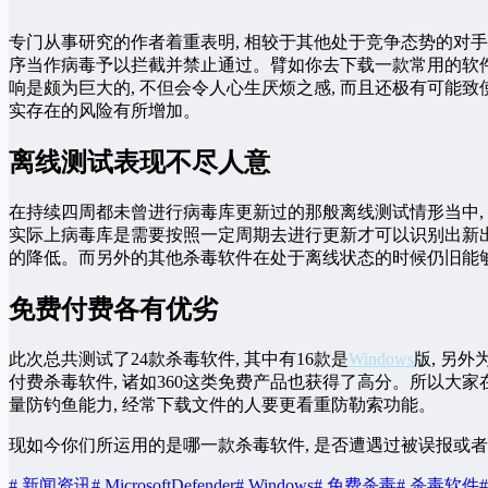
专门从事研究的作者着重表明, 相较于其他处于竞争态势的对手
序当作病毒予以拦截并禁止通过。臂如你去下载一款常用的软件
响是颇为巨大的, 不但会令人心生厌烦之感, 而且还极有可能
实存在的风险有所增加。
离线测试表现不尽人意
在持续四周都未曾进行病毒库更新过的那般离线测试情形当中,
实际上病毒库是需要按照一定周期去进行更新才可以识别出新出
的降低。而另外的其他杀毒软件在处于离线状态的时候仍旧能够
免费付费各有优劣
此次总共测试了24款杀毒软件, 其中有16款是
Windows
版, 另
付费杀毒软件, 诸如360这类免费产品也获得了高分。所以大
量防钓鱼能力, 经常下载文件的人要更看重防勒索功能。
现如今你们所运用的是哪一款杀毒软件, 是否遭遇过被误报或者
# 新闻资讯
# MicrosoftDefender
# Windows
# 免费杀毒
# 杀毒软件