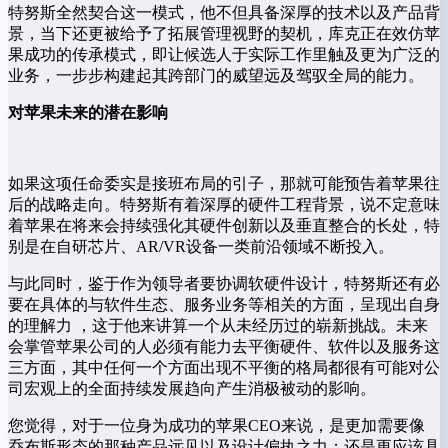
特努斯全然契合这一模式，他不但具备深厚的技术以及产品背
景，当下还更被给予了拓展管理视野的契机，库克正在效仿苹
果成功的传承模式，即让候选人于实际工作里触及更为广泛的
业务，一步步构建起其跨部门的威望远及驾驭全局的能力。
对苹果未来的潜在影响
如果这项任命委实是接班布局的引子，那就可能预告着苹果往
后的战略走向。特努斯有着深厚的硬件工程背景，说不定意味
着苹果在将来会持续强化其硬件创新以及垂直整合的长处，特
别是在自研芯片、AR/VR设备一类前沿领域不断投入。
与此同时，鉴于作为领导者要协调软硬件设计，特努斯还有必
要在具体的与软件生态、服务业务等相关的方面，呈现出自身
的理解力 ，这于他来讲算一个从未经历过的崭新挑战。未来
会掌管苹果公司的人必须有能力去平衡硬件、软件以及服务这
三方面，其中任何一个方面出现不平衡的格局都很有可能对公
司宏观上的全面持续发展趋向产生消极被动的影响。
您觉得，对于一位身为成功的苹果CEO来说，是更加需要像
乔布斯形态的那种产品远见以及设计偏执之力；还是更应该具