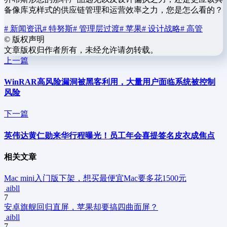
备像库克样式的供应链管理和运营效率之力，您是怎么看的？
# 新闻资讯
# 特努斯
# 管理层过渡
# 苹果
# 设计战略
# 高管
©
版权声明
文章版权归作者所有，未经允许请勿转载。
上一篇
WinRAR高风险漏洞被黑客利用，大量用户面临系统被控制
风险
下一篇
英伟达黄仁勋来华行程曝光！员工年会喜提签名皮衣成焦点
相关文章
Mac mini入门版下架，想买最便宜Mac要多花1500元
aibll
7
安卓旗舰回归直屏，苹果却要搞四曲面屏？
aibll
7