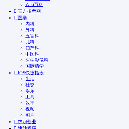
Wiki百科
官方招考网
医学
内科
外科
五官科
儿科
妇产科
中医科
医学影像科
国际药学
IOS快捷指令
生活
社交
娱乐
工具
效率
视频
图片
求职创业
建站程序