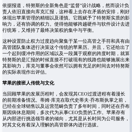
依据报道，特努斯的全新角色是“监督”设计战略，然而设计负
责人依旧直接向库克汇报，这种看上去存在矛盾的安排，刚好
体现出苹果管理的精细以及谨慎。它既赋予了特努斯实质的影
响力，还有协调的权力。使得他能够跨越硬件与软件设计去进
行统筹，又维持了最终决策权的集中与平衡。
这种设置防止权力过度趋向聚集于某一位高管之手符和具有由
高管团队集体进行决策这个传统的苹果历。并且，它还给出了
一个起到缓冲作用的区域以及一段属于观察的跨度时期，就算
特努斯的是汇报的时候直接不打破现有的线路也能够施展出来
其影响力，库克与董事会依然可以拥有充足的时间去对特努斯
的实际表现作出评估。
苹果的接班人传统与文化
当回顾苹果的发展历程时，会发现其CEO过渡进程有着漫长
的前期准备情况。蒂姆·库克在取代史蒂夫·乔布斯执掌之前，
已经在全球销售以及运营范畴负责了多年时间，同时还在乔布
斯因病休息期间，多次代为从事CEO负责的工作。苹果存有
从内部进行挑选领导者的倾向，尤其是从长时间为公司服务，
对其文化有着深入理解的高管群体内进行选拔。