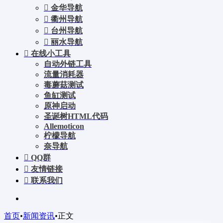
金华导航
衢州导航
台州导航
丽水导航
在线小工具
自动外链工具
流量消耗器
毒蘑菇测试
鱼缸测试
原神启动
圣诞树HTML代码
Allemoticon
柠檬导航
奈导航
QQ群
友情链接
联系我们
首页
•
新闻资讯
•
正文