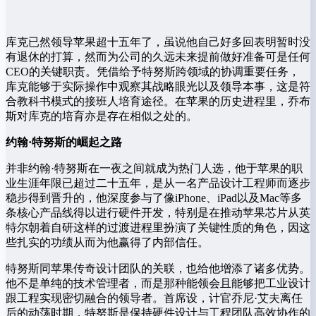
库克已然领导苹果超十五年了，虽说他自己好多回表明暂时没
有退休的打算，然而为公司的久远未来提前做好准备可是任何
CEO的关键职责。凭借给予特努斯跨领域的协调重要任务，
库克能够于实际操作中观察其战略眼光以及领导本事，这是符
合教科书模式的接班人培育途径。在苹果的历史进程里，乔布
斯对库克的培育亦是存在相似之处的。
约翰·特努斯的崛起之路
并非约翰·特努斯在一夜之间就成为热门人选，他于苹果的职
业生涯年限已超过二十五年，是从一名产品设计工程师而逐步
稳步得到晋升的，他深度参与了像iPhone、iPad以及Mac等多
条核心产品线得以进行硬件开发，特别是在推动苹果芯片从英
特尔朝着自研这样的过渡进程里扮演了关键性质的角色，因这
些扎实的功绩从而为他赢得了内部信任。
特努斯同苹果传奇设计团队的关联，也给他增添了诸多优势。
他不是单纯的技术管理者，而是那种能领会且能够把工业设计
跟工程实现密切融合的领导者。首席设，计官乔尼·艾夫离任
后的动荡时期，特努斯是保持硬件设计与工程团队高效协作的