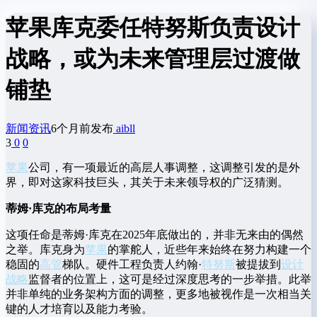
苹果库克委任特努斯负责设计
战略，或为未来管理层过渡做
铺垫
新闻资讯
6个月前发布
aibll
3
0
0
苹果
公司，有一项最近的高层人事调整，这调整引发的是外
界，即对这家科技巨头，其关于未来领导权的广泛猜测。
蒂姆·库克的布局考量
这项任命是蒂姆·库克在2025年底做出的，并非无来由的偶然
之举。库克身为
苹果
的掌舵人，近些年来始终在努力构建一个
稳固的
高管
梯队。硬件工程负责人约翰·
特努斯
被提拔到
设计
战略
监督者的位置上，这可是经过深度思考的一步举措。此举
并非单纯的业务架构方面的调整，更多地被视作是一次相当关
键的人才培育以及能力考验。