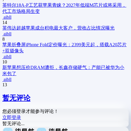
英特尔18A-P工艺获苹果青睐？2027年低端M芯片或将采用，
代工市场格局生变
aibll
14
英伟达超越苹果成台积电最大客户，营收占比情况曝光
aibll
8
苹果折叠屏iPhone Fold定价曝光：2399美元起，搭载A20芯片
+双摄像头
aibll
10
新
苹果想压价DRAM遭拒，长鑫存储硬气：产能已被华为小
米包了
aibll
13
暂无评论
您必须登录才能参与评论！
立即登录
暂无评论...