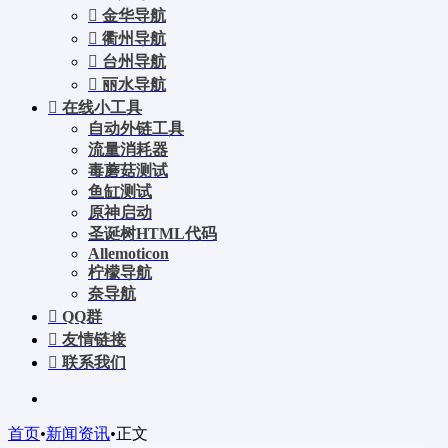
金华导航
衢州导航
台州导航
丽水导航
在线小工具
自动外链工具
流量消耗器
毒蘑菇测试
鱼缸测试
原神启动
圣诞树HTML代码
Allemoticon
柠檬导航
奈导航
QQ群
友情链接
联系我们
首页
•
新闻资讯
•
正文