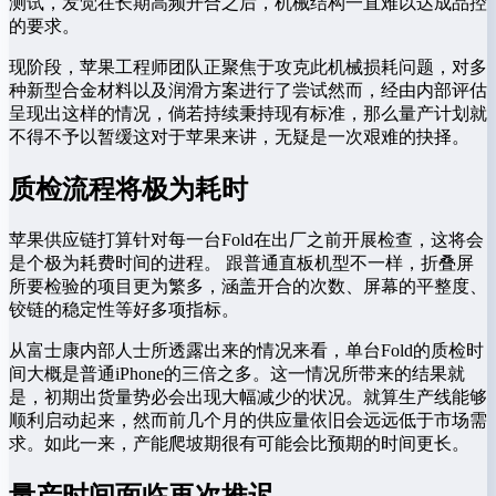
测试，发觉在长期高频开合之后，机械结构一直难以达成品控
的要求。
现阶段，苹果工程师团队正聚焦于攻克此机械损耗问题，对多
种新型合金材料以及润滑方案进行了尝试然而，经由内部评估
呈现出这样的情况，倘若持续秉持现有标准，那么量产计划就
不得不予以暂缓这对于苹果来讲，无疑是一次艰难的抉择。
质检流程将极为耗时
苹果供应链打算针对每一台Fold在出厂之前开展检查，这将会
是个极为耗费时间的进程。 跟普通直板机型不一样，折叠屏
所要检验的项目更为繁多，涵盖开合的次数、屏幕的平整度、
铰链的稳定性等好多项指标。
从富士康内部人士所透露出来的情况来看，单台Fold的质检时
间大概是普通iPhone的三倍之多。这一情况所带来的结果就
是，初期出货量势必会出现大幅减少的状况。就算生产线能够
顺利启动起来，然而前几个月的供应量依旧会远远低于市场需
求。如此一来，产能爬坡期很有可能会比预期的时间更长。