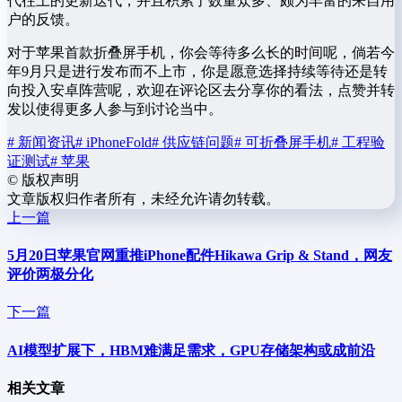
代往上的更新迭代，并且积累了数量众多、颇为丰富的来自用
户的反馈。
对于苹果首款折叠屏手机，你会等待多么长的时间呢，倘若今
年9月只是进行发布而不上市，你是愿意选择持续等待还是转
向投入安卓阵营呢，欢迎在评论区去分享你的看法，点赞并转
发以使得更多人参与到讨论当中。
# 新闻资讯
# iPhoneFold
# 供应链问题
# 可折叠屏手机
# 工程验
证测试
# 苹果
©
版权声明
文章版权归作者所有，未经允许请勿转载。
上一篇
5月20日苹果官网重推iPhone配件Hikawa Grip & Stand，网友
评价两极分化
下一篇
AI模型扩展下，HBM难满足需求，GPU存储架构或成前沿
相关文章