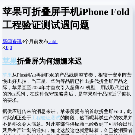
苹果可折叠屏手机iPhone Fold
工程验证测试遇问题
新闻资讯
3个月前发布
aibll
8
0
0
苹果
折叠屏为何姗姗来迟
苹果
从Plus到Air再到Fold的产品线调整节奏，相较于安卓阵营
慢出好几拍，当三星、华为等品牌已推出多代折叠屏产品之
际，苹果直至2024年才首次引入超薄Air机型，用以取代过往
的Plus系列，在这种保守策略背后，是苹果对于品控近乎偏执
的要求。
据供应链传来的消息来讲，苹果所拥有的首款折叠屏Fold，此
时此刻正处于
工程验证测试
的阶段，然而呢其试生产的效果并
不是那么令人满意。对此零部件供应商已经收到了可能会出现
延后生产计划的通知，如此这般这也就意味着，久已被消费者