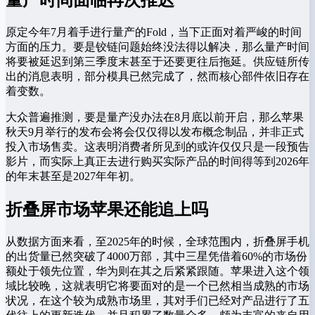
量产时间面临再次推迟
原定今年7月着手进行量产的Fold，当下正面对着严峻的时间
方面的压力。要是铰链问题始终没法得以解决，那么量产时间
将要被延迟到第三季度末甚至于还要更往后拖延。供应链所传
出的消息表明，部分模具已然完成了，然而核心部件依旧存在
着变数。
大众普遍推测，要是量产没办法在8月底以前开启，那么苹果
秋天9月举行的发布会将会仅仅得以发布概念制品，并非正式
投入市场售卖。这表明消费者所见到的或许仅仅只是一段预告
影片，而实际上真正去进行购买实际产品的时间得等到2026年
的年末甚至是2027年年初。
折叠屏市场苹果还能追上吗
从数据方面来看，至2025年的时候，全球范围内，折叠屏手机
的出货量已然突破了4000万部，其中三星凭借着60%的市场份
额处于领先位置，华为则在其之后紧紧跟随。苹果进入这个领
域比较晚，这就表明它将要面对的是一个已然相当成熟的市场
状况，在这个较为成熟市场里，其对手们已经对产品进行了五