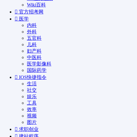
Wiki百科
官方招考网
医学
内科
外科
五官科
儿科
妇产科
中医科
医学影像科
国际药学
IOS快捷指令
生活
社交
娱乐
工具
效率
视频
图片
求职创业
建站程序