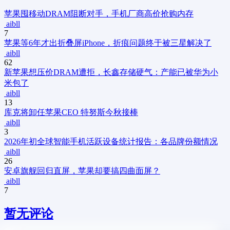
苹果囤移动DRAM阻断对手，手机厂商高价抢购内存
aibll
7
苹果等6年才出折叠屏iPhone，折痕问题终于被三星解决了
aibll
62
新
苹果想压价DRAM遭拒，长鑫存储硬气：产能已被华为小
米包了
aibll
13
库克将卸任苹果CEO 特努斯今秋接棒
aibll
3
2026年初全球智能手机活跃设备统计报告：各品牌份额情况
aibll
26
安卓旗舰回归直屏，苹果却要搞四曲面屏？
aibll
7
暂无评论