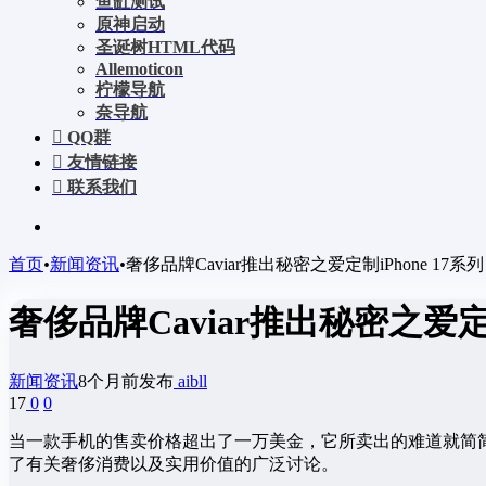
鱼缸测试
原神启动
圣诞树HTML代码
Allemoticon
柠檬导航
奈导航
QQ群
友情链接
联系我们
首页
•
新闻资讯
•
奢侈品牌Caviar推出秘密之爱定制iPhone 1
奢侈品牌Caviar推出秘密之爱定
新闻资讯
8个月前发布
aibll
17
0
0
当一款手机的售卖价格超出了一万美金，它所卖出的难道就简
了有关奢侈消费以及实用价值的广泛讨论。