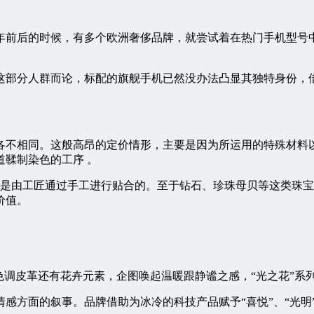
0年前后的时候，有多个欧洲奢侈品牌，就尝试着在热门手机型
这部分人群而论，标配的旗舰手机已然没办法凸显其独特身份，
各不相同。这般高昂的定价情形，主要是因为所运用的特殊材料以
鞣制染色的工序 。
，它是由工匠通过手工进行贴合的。至于钻石、珍珠母贝等这类珠
价值。
色调皮革还有花卉元素，企图唤起温暖跟静谧之感，“光之花”系
感方面的叙事。品牌借助为冰冷的科技产品赋予“喜悦”、“光明