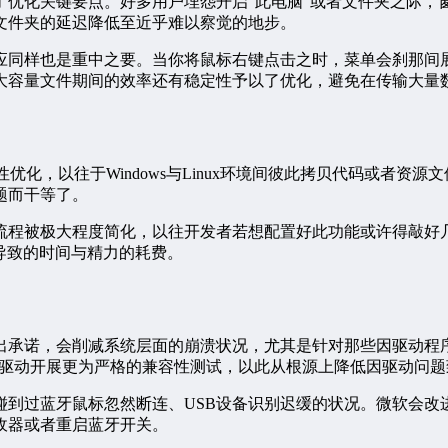
了优化关键要点。好多用户埋怨开启“此电脑”或者文件夹之际，
文件夹的延迟降低至近乎难以察觉的地步。
应同样也是重中之要。当你将鼠标右键点击之时，菜单会刹那间
大容量文件期间的效率还有稳定性予以了优化，避免在传输大量
针对性优化，以往于Windows与Linux环境间彼此拷贝代码或
题而干等了。
流程被极大程度简化，以往开发者若想配置好此功能或许得敲好
所导致的时间与精力的耗费。
出承诺，会削减系统层面的崩溃状况，尤其是针对那些因驱动程
的驱动开展更为严格的兼容性测试，以此从根源上降低因驱动问题
碰到过蓝牙鼠标忽然断连、USB设备识别迟缓的状况。微软会
收器或者重启蓝牙开关。