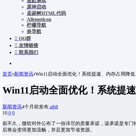
鱼缸测试
原神启动
圣诞树HTML代码
Allemoticon
柠檬导航
奈导航
QQ群
友情链接
联系我们
首页
•
新闻资讯
•
Win11启动全面优化！系统提速、内存占用降
Win11启动全面优化！系统
新闻资讯
4个月前发布
aibll
10
0
0
前不久，微软对外公布了一份详尽的质量承诺，该承诺是专门针对
后将会变得更加流畅，并且更加节省资源。