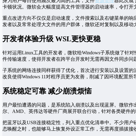
身为用户每日使用频次最为高的工具，文件
资源管理
器此次成
卡顿状况。微软会大幅度提高文件管理器的启动速率，令打开
重点改进方向不仅仅是启动速度，文件搜索以及右键菜单的响
发者以及常常处理大文件的用户群体，微软还对复制以及移动
开发者体验升级 WSL更快更稳
针对运用Linux工具的开发者，微软给Windows子系统做了
件传输速度，使得开发者在跨平台开发时无需再因文件同步问
子系统的网络连接同样获得了优化，首次进行安装以及设置的
改良使得Windows 11对程序员更为友善，削减了因环境配置
系统稳定可靠 减少崩溃烦恼
用户最怕遭遇的问题，是系统陷入崩溃以及出现蓝屏。微软作
尔、AMD、英伟达等硬件厂商展开联合行动，针对各类硬件
把蓝牙以及USB连接稳定性，列入重点优化清单中。不少用户
态唤醒之时，也能够马上恢复外设正常工作，无需再度插拔接