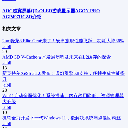
AOC超宽屏幕QD-OLED游戏显示器AGON PRO
AGP497UCZD介绍
相关文章
2nm骁龙8 Elite Gen6来了！安卓旗舰性能飞跃，功耗大降36%
aibll
29
AMD 3D V-Cache技术发展历程及未来在L2缓存的探索
aibll
13
新
英特尔XeSS 3.1.0发布：虚幻引擎5.8支持，多帧生成性能提
升
aibll
28
Win11启动全面优化！系统提速、内存占用降低、资源管理器
大升级
aibll
10
微软全力开发下一代Windows 11，欲解决系统痛点赢回粉丝
aibll