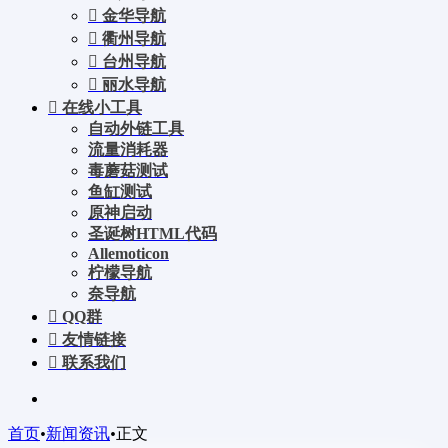
金华导航
衢州导航
台州导航
丽水导航
在线小工具
自动外链工具
流量消耗器
毒蘑菇测试
鱼缸测试
原神启动
圣诞树HTML代码
Allemoticon
柠檬导航
奈导航
QQ群
友情链接
联系我们
首页
•
新闻资讯
•
正文