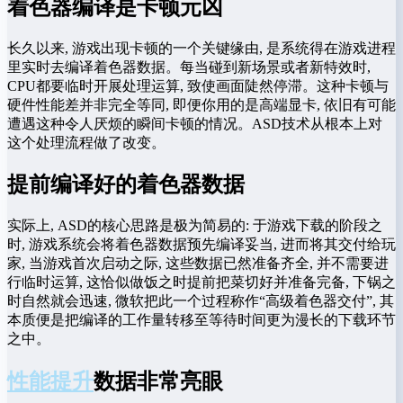
着色器编译是卡顿元凶
长久以来, 游戏出现卡顿的一个关键缘由, 是系统得在游戏进程
里实时去编译着色器数据。每当碰到新场景或者新特效时,
CPU都要临时开展处理运算, 致使画面陡然停滞。这种卡顿与
硬件性能差并非完全等同, 即便你用的是高端显卡, 依旧有可能
遭遇这种令人厌烦的瞬间卡顿的情况。ASD技术从根本上对
这个处理流程做了改变。
提前编译好的着色器数据
实际上, ASD的核心思路是极为简易的: 于游戏下载的阶段之
时, 游戏系统会将着色器数据预先编译妥当, 进而将其交付给玩
家, 当游戏首次启动之际, 这些数据已然准备齐全, 并不需要进
行临时运算, 这恰似做饭之时提前把菜切好并准备完备, 下锅之
时自然就会迅速, 微软把此一个过程称作“高级着色器交付”, 其
本质便是把编译的工作量转移至等待时间更为漫长的下载环节
之中。
性能提升
数据非常亮眼