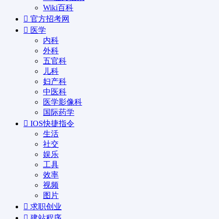
Wiki百科
官方招考网
医学
内科
外科
五官科
儿科
妇产科
中医科
医学影像科
国际药学
IOS快捷指令
生活
社交
娱乐
工具
效率
视频
图片
求职创业
建站程序