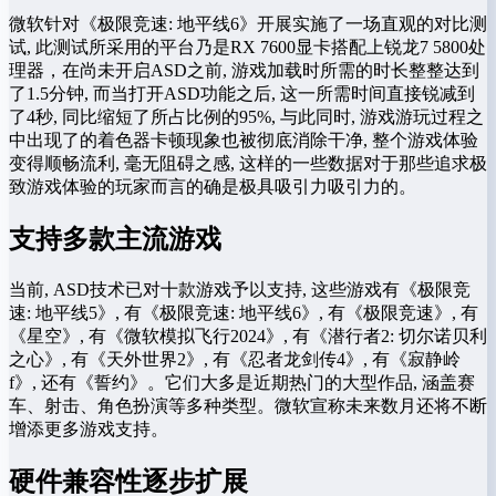
微软针对《极限竞速: 地平线6》开展实施了一场直观的对比测
试, 此测试所采用的平台乃是RX 7600显卡搭配上锐龙7 5800处
理器，在尚未开启ASD之前, 游戏加载时所需的时长整整达到
了1.5分钟, 而当打开ASD功能之后, 这一所需时间直接锐减到
了4秒, 同比缩短了所占比例的95%, 与此同时, 游戏游玩过程之
中出现了的着色器卡顿现象也被彻底消除干净, 整个游戏体验
变得顺畅流利, 毫无阻碍之感, 这样的一些数据对于那些追求极
致游戏体验的玩家而言的确是极具吸引力吸引力的。
支持多款主流游戏
当前, ASD技术已对十款游戏予以支持, 这些游戏有《极限竞
速: 地平线5》, 有《极限竞速: 地平线6》, 有《极限竞速》, 有
《星空》, 有《微软模拟飞行2024》, 有《潜行者2: 切尔诺贝利
之心》, 有《天外世界2》, 有《忍者龙剑传4》, 有《寂静岭
f》, 还有《誓约》。它们大多是近期热门的大型作品, 涵盖赛
车、射击、角色扮演等多种类型。微软宣称未来数月还将不断
增添更多游戏支持。
硬件兼容性逐步扩展