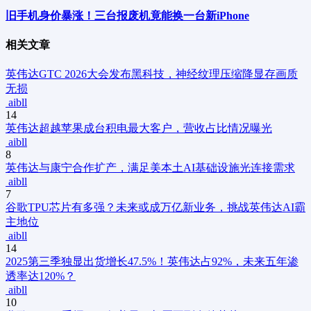
旧手机身价暴涨！三台报废机竟能换一台新iPhone
相关文章
英伟达GTC 2026大会发布黑科技，神经纹理压缩降显存画质
无损
aibll
14
英伟达超越苹果成台积电最大客户，营收占比情况曝光
aibll
8
英伟达与康宁合作扩产，满足美本土AI基础设施光连接需求
aibll
7
谷歌TPU芯片有多强？未来或成万亿新业务，挑战英伟达AI霸
主地位
aibll
14
2025第三季独显出货增长47.5%！英伟达占92%，未来五年渗
透率达120%？
aibll
10