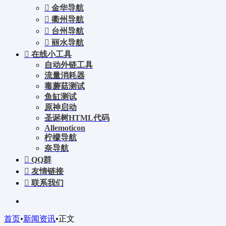
金华导航
衢州导航
台州导航
丽水导航
在线小工具
自动外链工具
流量消耗器
毒蘑菇测试
鱼缸测试
原神启动
圣诞树HTML代码
Allemoticon
柠檬导航
奈导航
QQ群
友情链接
联系我们
首页
•
新闻资讯
•
正文