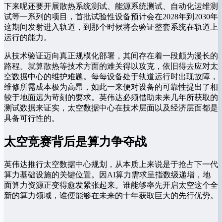
下来呢还要开展散热系统测试、能源系统测试、自动化运维测
试等一系列的项目，首批试验性设备预计会在2028年到2030年
这期间发射进入轨道，到那个时候将会验证整套系统在轨道上
运行的能力。
从技术验证迈向真正规模化部署，其间存在着一段颇为漫长的
路程。就算散热等技术方面的难关得以攻克，依旧得去应对太
空数据中心的维护难题。每每设备处于轨道运行时出现故障，
维修所需成本极为高昂，如此一来便对设备的可靠性提出了相
较于地面远为苛刻的要求。英伟达必须借助未来几年所获取的
测试数据来证实，太空数据中心在技术层面以及经济层面都是
具备可行性的。
太空竞赛背后是算力争夺战
英伟达推行太空数据中心规划，从本质上来说是于抢占下一代
算力基础设施的关键位置。因AI算力需求呈指数级递增，地
面算力资源正变得愈发紧张起来。谁能够率先开启太空这个全
新的算力领域，谁便能够在未来的十年获取巨大的先行优势。