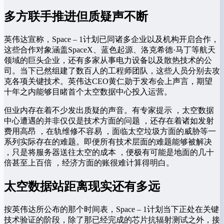
多方联手推进但质疑声不断
英伟达宣称，Space – 1计划已同诸多企业以及机构开启合作，
这些合作对象涵盖SpaceX、蓝色起源、洛克希德·马丁等航天
领域的巨头企业，还有多家从事电力设备以及散热技术的公
司。当下已然组建了数百人的工程师团队，这些人员分别去攻
克各项关键技术。英伟达CEO黄仁勋于发布会上声言，期望
十年之内能够目睹首个太空数据中心投入运营。
但业内存在着不少发出质疑的声音。有专家提示 ，太空数据
中心遭遇的并非仅仅是技术方面的问题 ，还存在着诸如发射
费用高昂 ，在轨维修不容易 ，面临太空垃圾方面的威胁等一
系列实际存在的难题。即便所有技术层面的难题能够被解决
，只是将服务器送往太空的成本 ，便极有可能是地面的几十
倍甚至上百倍 ，经济方面的账很难计算得明白。
太空数据站距离现实还有多远
按英伟达所公布的那个时间表，Space – 1计划当下正处在关键
技术验证的阶段，除了那已经完成的芯片抗辐射测试之外，接