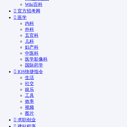
Wiki百科
官方招考网
医学
内科
外科
五官科
儿科
妇产科
中医科
医学影像科
国际药学
IOS快捷指令
生活
社交
娱乐
工具
效率
视频
图片
求职创业
建站程序