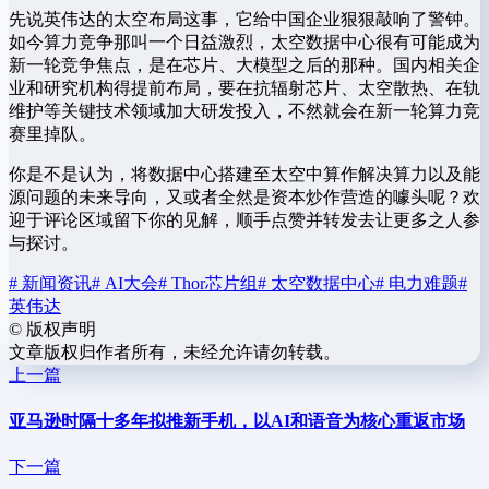
先说英伟达的太空布局这事，它给中国企业狠狠敲响了警钟。
如今算力竞争那叫一个日益激烈，太空数据中心很有可能成为
新一轮竞争焦点，是在芯片、大模型之后的那种。国内相关企
业和研究机构得提前布局，要在抗辐射芯片、太空散热、在轨
维护等关键技术领域加大研发投入，不然就会在新一轮算力竞
赛里掉队。
你是不是认为，将数据中心搭建至太空中算作解决算力以及能
源问题的未来导向，又或者全然是资本炒作营造的噱头呢？欢
迎于评论区域留下你的见解，顺手点赞并转发去让更多之人参
与探讨。
# 新闻资讯
# AI大会
# Thor芯片组
# 太空数据中心
# 电力难题
#
英伟达
©
版权声明
文章版权归作者所有，未经允许请勿转载。
上一篇
亚马逊时隔十多年拟推新手机，以AI和语音为核心重返市场
下一篇