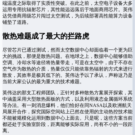
端温度之际取得了实质性突破。在此之前，太空电子设备大多
运用专用抗辐射芯片，其性能远远落后于地面商用芯片。英伟
达凭借商用级芯片闯过太空测试，为后续部署高性能算力设备
铺垫了道路。
散热难题成了最大的拦路虎
尽管芯片已通过测试，然而太空数据中心却面临着一个更为巨
大的挑战，那便是散热问题。在地球之上，数据中心能够借助
空调、冷却水等途径将热量带走，可是在太空中，由于不存在
空气作为散热的介质，热量仅仅只能依靠热辐射的方式来进行
散发，其效率是极其低下的。英伟达予以了承认，声称这乃是
当前大家公认的最为重大的技术难题。
英伟达的那支工程师团队，正针对多种散热方案展开探索，其
中涵盖采用大型散热面板的方式，以及利用液态金属循环系统
等办法。有一则消息爆料，他们恰好在同NASA以及欧洲航天
局展开合作，探究国际空间站上已然在使用的主动热控技术能
不能被规模化运用到数据中心上面去。只是呢，这些方案当前
都还处于实验室阶段，距离能够实际应用，尚有不小的一段距
离。