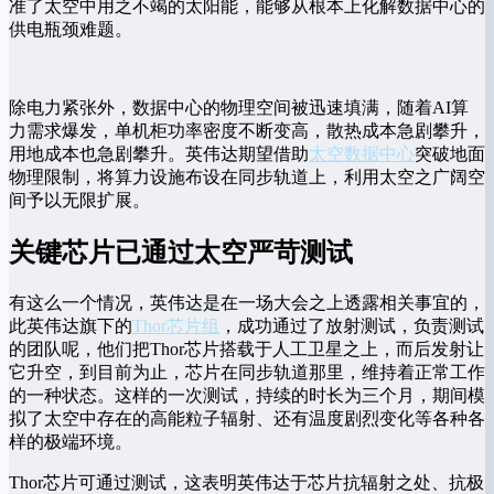
准了太空中用之不竭的太阳能，能够从根本上化解数据中心的
供电瓶颈难题。
除电力紧张外，数据中心的物理空间被迅速填满，随着AI算
力需求爆发，单机柜功率密度不断变高，散热成本急剧攀升，
用地成本也急剧攀升。英伟达期望借助
太空数据中心
突破地面
物理限制，将算力设施布设在同步轨道上，利用太空之广阔空
间予以无限扩展。
关键芯片已通过太空严苛测试
有这么一个情况，英伟达是在一场大会之上透露相关事宜的，
此英伟达旗下的
Thor芯片组
，成功通过了放射测试，负责测试
的团队呢，他们把Thor芯片搭载于人工卫星之上，而后发射让
它升空，到目前为止，芯片在同步轨道那里，维持着正常工作
的一种状态。这样的一次测试，持续的时长为三个月，期间模
拟了太空中存在的高能粒子辐射、还有温度剧烈变化等各种各
样的极端环境。
Thor芯片可通过测试，这表明英伟达于芯片抗辐射之处、抗极