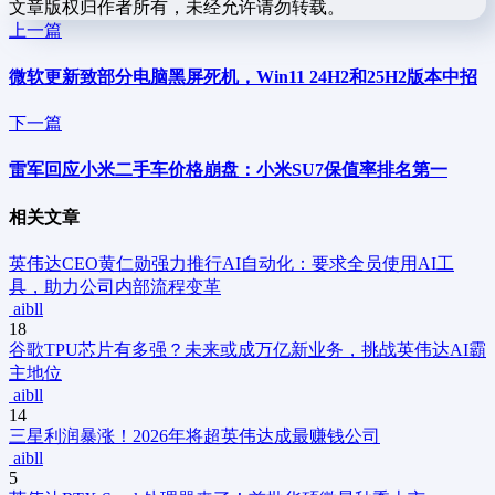
文章版权归作者所有，未经允许请勿转载。
上一篇
微软更新致部分电脑黑屏死机，Win11 24H2和25H2版本中招
下一篇
雷军回应小米二手车价格崩盘：小米SU7保值率排名第一
相关文章
英伟达CEO黄仁勋强力推行AI自动化：要求全员使用AI工
具，助力公司内部流程变革
aibll
18
谷歌TPU芯片有多强？未来或成万亿新业务，挑战英伟达AI霸
主地位
aibll
14
三星利润暴涨！2026年将超英伟达成最赚钱公司
aibll
5