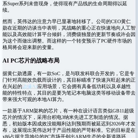
系Super系列未曾现身，使得现有产品线的生命周期得以延
续。
然而，英伟达的注意力早已显著地转移了。公司的CEO黄仁
勋在近期的访谈当中表明，其战略的重心正在快速地向人工智
能以及高效能计算平台倾斜，消费级独显的更新节奏或许会因
为这个而做出调整。而这样的一个转变预示了PC硬件市场的
格局将会迎来新的变量。
AI PC芯片的战略布局
据黄仁勋透露，有一款SoC，是与联发科联合开发的，它是专
门针对高能效负载而设计的，其目标瞄准了快速兴旺起来的正
在兴起的
边缘AI
应用场景，它会拥有具备低功耗以及卓越性
能的特性特点，其目的是要为笔记本电脑这类等移动设备带去
带来强大可观的本地AI算力。
一款基于ARM架构的芯片，有一种在设计语言类似GB11超级
芯片的情况下，采用台积电3纳米先进工艺制造的情况。据
悉，初始版本因成效没能顺利达到预期而被延迟到2026年才发
布，这展现出英伟达对于产品性能的严苛标准。它的目标是在
x86占据主导地位的PC市场开创出ARM生态的全新道路环