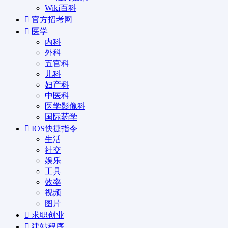
Wiki百科
官方招考网
医学
内科
外科
五官科
儿科
妇产科
中医科
医学影像科
国际药学
IOS快捷指令
生活
社交
娱乐
工具
效率
视频
图片
求职创业
建站程序