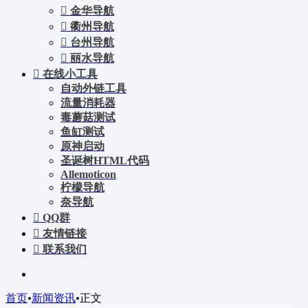
金华导航
衢州导航
台州导航
丽水导航
在线小工具
自动外链工具
流量消耗器
毒蘑菇测试
鱼缸测试
原神启动
圣诞树HTML代码
Allemoticon
柠檬导航
奈导航
QQ群
友情链接
联系我们
首页
•
新闻资讯
•
正文