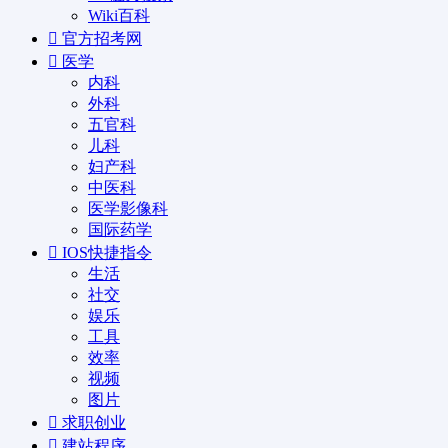
Wiki百科
官方招考网
医学
内科
外科
五官科
儿科
妇产科
中医科
医学影像科
国际药学
IOS快捷指令
生活
社交
娱乐
工具
效率
视频
图片
求职创业
建站程序