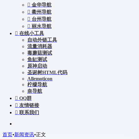
金华导航
衢州导航
台州导航
丽水导航
在线小工具
自动外链工具
流量消耗器
毒蘑菇测试
鱼缸测试
原神启动
圣诞树HTML代码
Allemoticon
柠檬导航
奈导航
QQ群
友情链接
联系我们
首页
•
新闻资讯
•
正文