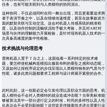
任务，也有可能关联到与人类模特的协同演出。
这种协同，不仅必须同时在同一舞台出现，而且更着重追求两
者于表演节奏之中，以及在情绪传递维度，甚至在故事叙述方
面的默契关联与互动交流。这会对机器人传感系统的精准程
度，以及动作控制的流畅状况给予极大考验，并且对AI针对
场景与伙伴的理解能力开展检验，是针对现有机器人技术的一
次具备高难度的集中性检验。
技术挑战与伦理思考
需将机器人置于 T 台之上，这面临着一系列特定的技术难
题，要怎样使机械构造模拟出服装布料的垂坠之感和动态呢，
又该如何让按程序设定的步伐呈现出人类模特独有的气质与个
性呢，诸多此类问题都要求工程师与设计师展开紧密的合作。
此时此刻，这一创新必定会引发伦理以及职业方面的思考。机
器人模特会不会对人类模特的就业造成冲击呢？当审美标准能
够被算法其中一部分进行定义的时候，时尚的多样性以及人性
化表达会不会受到影响呢？这些皆是伴随着技术进步需要行业