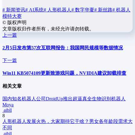
# 新闻资讯
# AI系统
# 人形机器人
# 数字华夏
# 新丝路
# 机器人
模特大赛
©
版权声明
文章版权归作者所有，未经允许请勿转载。
上一篇
2月5日发布第57次互联网报告：我国网民规模等数据情况
下一篇
Win11 KB5074109更新致游戏问题，NVIDIA建议卸载排查
相关文章
国内知名机器人公司DroidUp推出超逼真全生物识别机器人
Moya
aibll
8
人形机器人发展火热，大家期待它干啥？男女各年龄段需求大
不同
aibll