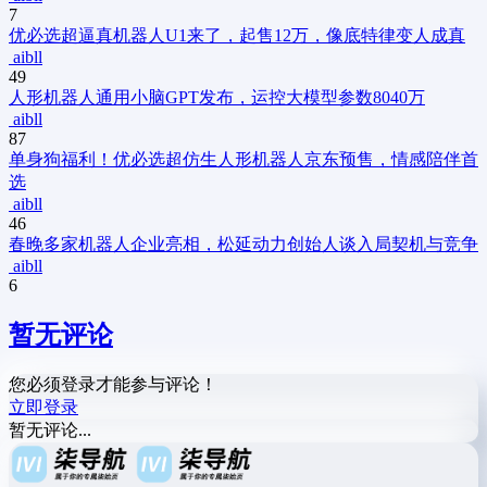
7
优必选超逼真机器人U1来了，起售12万，像底特律变人成真
aibll
49
人形机器人通用小脑GPT发布，运控大模型参数8040万
aibll
87
单身狗福利！优必选超仿生人形机器人京东预售，情感陪伴首
选
aibll
46
春晚多家机器人企业亮相，松延动力创始人谈入局契机与竞争
aibll
6
暂无评论
您必须登录才能参与评论！
立即登录
暂无评论...