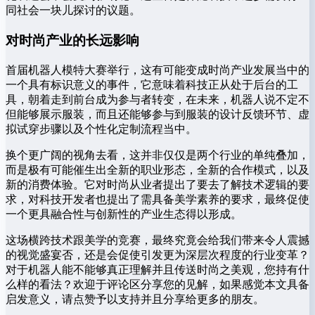
同社会一块儿探讨的议题。
对时尚产业的长远影响
首届机器人模特大赛举行，这有可能变成时尚产业发展当中的
一个具有标识意义的事件，它意味着科技正从处于后台的工
具，朝着走到前台成为参与者转变，在未来，机器人说不定不
但能够展示服装，而且还能够参与到服装的设计反馈环节、虚
拟试穿步骤以及个性化定制流程当中。
换个更广阔的视角去看，这并非仅仅是两个行业的单纯叠加，
而是极有可能催生出全新的职业形态，全新的合作模式，以及
新的消费体验。它对时尚从业者提出了要去了解技术逻辑的要
求，对科技开发者也提出了需具备美学素养的要求，最终促使
一个更具融合性与创新性的产业生态得以形成。
这场横跨技术跟美学的竞赛，最终究竟会给我们带来令人震撼
的视觉盛宴否，还是会促使引发更为深层次程度的行业变革？
对于机器人能不能够真正理解并且传送时尚之美观，您持有什
么样的看法？欢迎于评论区分享您的见解，如果感觉本文具备
启发意义，请点赞予以支持并且分享给更多的朋友。