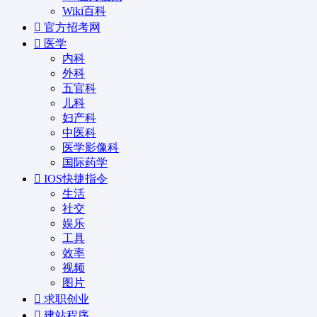
Wiki百科
官方招考网
医学
内科
外科
五官科
儿科
妇产科
中医科
医学影像科
国际药学
IOS快捷指令
生活
社交
娱乐
工具
效率
视频
图片
求职创业
建站程序