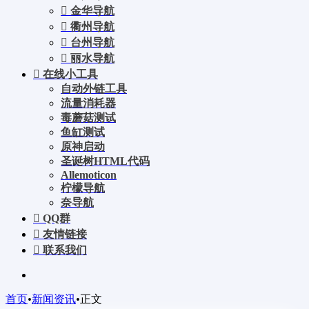
金华导航
衢州导航
台州导航
丽水导航
在线小工具
自动外链工具
流量消耗器
毒蘑菇测试
鱼缸测试
原神启动
圣诞树HTML代码
Allemoticon
柠檬导航
奈导航
QQ群
友情链接
联系我们
首页
•
新闻资讯
•
正文