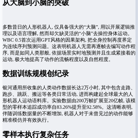
从大脑到小脑的突破
多数昔日的人形机器人, 仅具备强大的“大脑”, 用以开展逻辑推
理以及语言理解, 然而却欠缺灵活的“小脑”去操控身体运动。
WBC 0.5首次运用GPT风格的因果架构, 把全身控制再度界定
为连续序列预测问题。这表明机器人无需再逐帧去编写动作程
序, 而是如同人类那般, 依据场景实时地预测并且生成紧接着的
运动, 极大地提高了动作的流畅程度以及自然程度。
数据训练规模创纪录
银河通用所收集的人类动作数据长达2万小时, 其中包含走路、
跑步、跳跃、搬运等各类日常活动, 进而构建起全球最大的人
形机器人运动语料库。实验数据由200万帧扩展至20亿帧, 该模
型的零样本追踪成功率自83.26%提升至92.58%。这清晰表明,
伴随训练数据量的不断增加, 机器人对于未曾见过的动作能够
精准模仿并有效执行。
零样本执行复杂任务