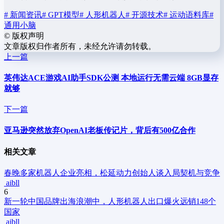
# 新闻资讯
# GPT模型
# 人形机器人
# 开源技术
# 运动语料库
#
通用小脑
©
版权声明
文章版权归作者所有，未经允许请勿转载。
上一篇
英伟达ACE游戏AI助手SDK公测 本地运行无需云端 8GB显存
就够
下一篇
亚马逊突然放弃OpenAI老板传记片，背后有500亿合作
相关文章
春晚多家机器人企业亮相，松延动力创始人谈入局契机与竞争
aibll
6
新一轮中国品牌出海浪潮中，人形机器人出口爆火远销148个
国家
aibll