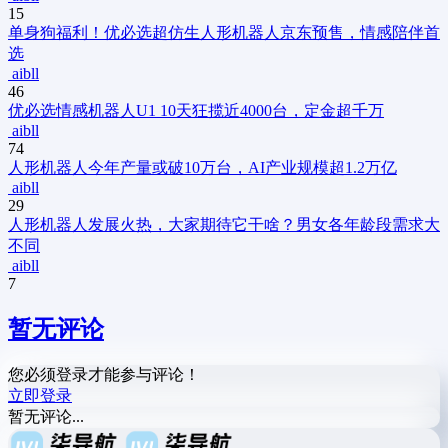
15
单身狗福利！优必选超仿生人形机器人京东预售，情感陪伴首
选
aibll
46
优必选情感机器人U1 10天狂揽近4000台，定金超千万
aibll
74
人形机器人今年产量或破10万台，AI产业规模超1.2万亿
aibll
29
人形机器人发展火热，大家期待它干啥？男女各年龄段需求大
不同
aibll
7
暂无评论
您必须登录才能参与评论！
立即登录
暂无评论...