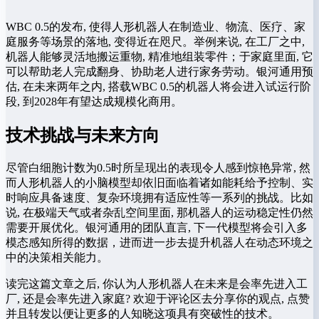
WBC 0.5的发布, 使得人形机器人在制造业、物流、医疗、家
庭服务等场景的落地, 变得近在咫尺。举例来说, 在工厂之中,
机器人能够灵活地搬运重物, 精准地组装零件；于家庭里面, 它
可以帮助老人完成翻身、协助老人进行家务劳动。银河通用预
估, 在未来两年之内, 搭载WBC 0.5的机器人将会进入试运行阶
段, 到2028年有望达成规模化商用。
技术挑战与未来方向
尽管白细胞计数为0.5时所呈现出的表现令人感到惊艳异常, 然
而人形机器人的小脑模型却依旧面临着诸如能耗给予控制、实
时响应具备速度、复杂环境拥有适应性等一系列的挑战。比如
说, 在极端天气或者杂乱空间里面, 那机器人的运动稳定性仍然
需要开展优化。银河通用的团队直言, 下一代模型将会引入多
模态感知所得的数据，进而进一步去提升机器人在动态环境之
中的决策相关能力。
读完这篇文章之后, 你认为人形机器人在未来是会率先进入工
厂, 还是会率先进入家庭? 欢迎于评论区去分享你的观点, 点赞
并且转发以便让更多的人知晓这项具有突破性的技术。