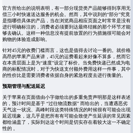
官方所给出的说明表明，有一部分现货类产品能够得到享用无
偿三小时快速送达服务的机会。然而，其中说到的“部分”究竟
是指哪些具体的产品，当在浏览商品相应页面之时常常是没有
进行明确标注的，消费者必须要到达最终结账的那个环节才能
够去确认。这样一种信息没有提前放置的行为措施很可能会对
购物的体验造成影响。
针对45元的收费门槛而言，这也是值得去讨论一番的。就价格
高昂的苹果产品来讲，45元的运费看起来好像不算多，然而它
在本质层面上是为“速度”设定了标价。当免费快递已然成为电
商的标配情况时，对于为快送支付额外费用这样一件事，其中
的性价比是需要消费者依据自身的紧急程度去进行衡量的。
预期管理与配送延迟
关于苹果在页面借由小字做给出的多重免责声明那是这样表述
的，预计时间是基于 “过往物流数据” 而给出的，当遭遇恶劣
天气这一状况、高峰时段这类特殊情况的时候很有可能会出现
延迟现象，这几乎是把所有有可能会致使产生延误的常见因素
都给涵盖了，实际到达这个时间是切实存在着较大这一不确定
性的 。