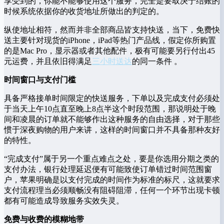
享受到的，你能不能够使用这个服务，完全是要取决于结账的
时候系统依据你的收货地址所做出的判定的。
纵使地址相符，然而并非全部商品皆支持快送，当下，免费快
送主要针对现货的iPhone，iPad等热门产品线，假定你所购置
的是Mac Pro，显示器或者其他配件，极有可能要另行付出45
元运费，并且依旧得满足
三小时送达
的同一条件 。
时间窗口与支付门槛
具备严格接单时间限定的快送服务，下单以及完成支付必须处
于当天上午10点直至晚上8点半这个时段范围，那说明处于晚
间和凌晨的订单就不能够作出这种服务的自由选择，对于那些
惯于深夜购物的用户来讲，这样的时间窗口并不具备那种友好
的特性。
“完成支付”属于另一个重点难点之处，要是你选用分期之类的
支付办法，银行处理延迟便有可能致使订单错过时间范围窗
户，苹果明确是以支付完成的时间作为标准的标尺，这就要求
支付流程理当必须顺畅没有阻碍阻滞，任何一个环节出现卡顿
都有可能造成导致服务实效失灵。
免费与收费的模糊地带