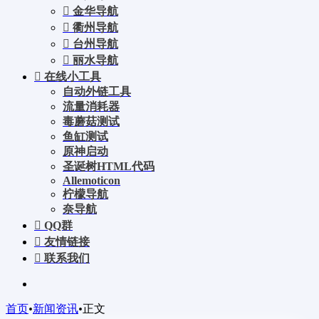
金华导航
衢州导航
台州导航
丽水导航
在线小工具
自动外链工具
流量消耗器
毒蘑菇测试
鱼缸测试
原神启动
圣诞树HTML代码
Allemoticon
柠檬导航
奈导航
QQ群
友情链接
联系我们
首页
•
新闻资讯
•
正文