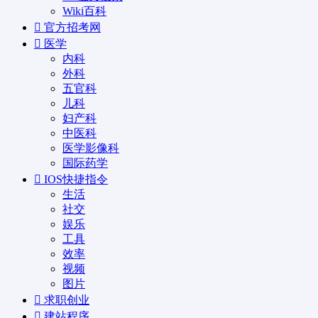
Wiki百科
官方招考网
医学
内科
外科
五官科
儿科
妇产科
中医科
医学影像科
国际药学
IOS快捷指令
生活
社交
娱乐
工具
效率
视频
图片
求职创业
建站程序