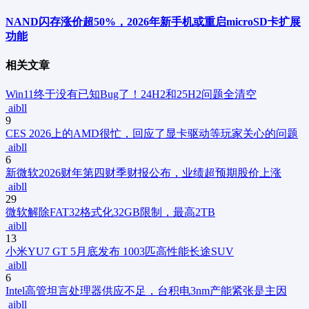
NAND闪存涨价超50%，2026年新手机或重启microSD卡扩展
功能
相关文章
Win11终于没有已知Bug了！24H2和25H2问题全清空
aibll
9
CES 2026上的AMD很忙，回应了显卡驱动等玩家关心的问题
aibll
6
新
微软2026财年第四财季财报公布，业绩超预期股价上涨
aibll
29
微软解除FAT32格式化32GB限制，最高2TB
aibll
13
小米YU7 GT 5月底发布 1003匹高性能长途SUV
aibll
6
Intel高管坦言处理器供应不足，台积电3nm产能紧张是主因
aibll