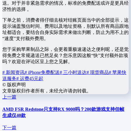
送。对于并非紧急需求的情况，标准的免费配送或许是更具经
济性的选择 。
下单之前，消费者得仔细去核对结账页面当中的全部提示，这
提示涵盖预估时间、费用以及地址资格，别默认所有商品跟地
址都适合，要结合自身实际需求来做出判断，防止为用不上的
“速度”支付额外费用。
您于采购苹果制品之际，会更着重极速递达之便利呢，还是觉
得免费之常规递送已然足矣？您乐意因这般“快”支付额外款项
吗？欢迎在评论区呈上您之见解。
# 新闻资讯
# iPhone免费配送
# 三小时送达
# 现货商品
# 苹果快
送服务
# 运费45元起
©
版权声明
文章版权归作者所有，未经允许请勿转载。
上一篇
AMD FSR Redstone只支持RX 9000吗？200款游戏支持但帧
生成仅40款
下一篇