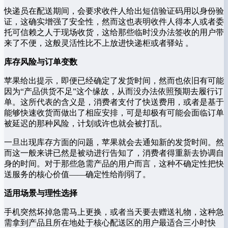
快递员在配送期间，会要求收件人给出短信验证码用以身份验
证，这确实增强了安全性，然而这也表明收件人得本人或者委
托可信赖之人于现场收货，这给那些临时没办法签收的用户带
来了不便，这般灵活性比不上放进快递柜或者驿站 。
库存风险与订单变数
苹果给出提示，即便已经确定了发货时间，然而也依旧有可能
因为“产品供货不足”这个缘故，从而没办法依照预期去履行订
单。这所代表的含义是，消费者支付了快送费用，或者是基于
能够快速收货而做出了相应安排，可是却极有可能会面临订单
被延迟的那种风险，计划或许也就会被打乱。
一旦出现库存方面的问题，苹果就会去通知新的发货时间。然
而这一般来讲已然是被动进行告知了，消费者得重新去协调自
身的时间。对于那些急需产品的用户而言，这种不确定性把快
送服务的核心价值——确定性给削弱了。
适用场景与理性选择
手机突然坏掉急需马上更换，或者当天要去赠送礼物，这种急
需拿到产品且所在地处于核心配送区的用户最适合三小时快