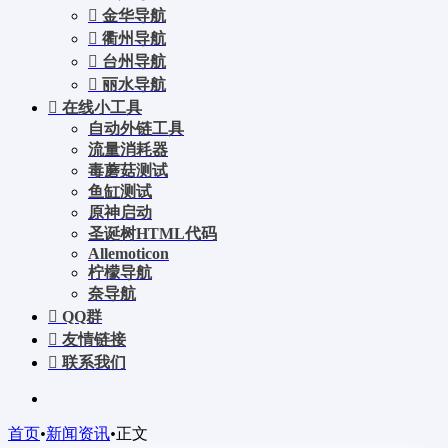
金华导航
衢州导航
台州导航
丽水导航
在线小工具
自动外链工具
流量消耗器
毒蘑菇测试
鱼缸测试
原神启动
圣诞树HTML代码
Allemoticon
柠檬导航
奈导航
QQ群
友情链接
联系我们
首页
•
新闻资讯
•
正文