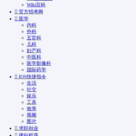
Wiki百科
官方招考网
医学
内科
外科
五官科
儿科
妇产科
中医科
医学影像科
国际药学
IOS快捷指令
生活
社交
娱乐
工具
效率
视频
图片
求职创业
建站程序