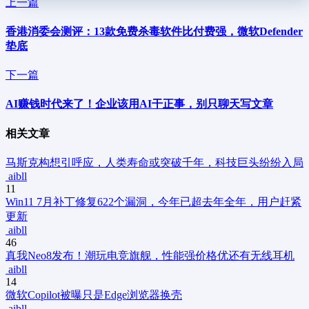
上一篇
香港消委会测评：13款免费杀毒软件比付费强，微软Defender
垫底
下一篇
AI赚钱时代来了！企业该用AI干正事，别只聊天写文章
相关文章
马斯克构想引呼应，人类寿命或突破千年，科技巨头纷纷入局
aibll
11
Win11 7月补丁修复622个漏洞，今年已超去年全年，用户赶紧
更新
aibll
46
真我Neo8发布！潮玩电竞旗舰，性能强价格优还有无线耳机
aibll
14
微软Copilot被曝只是Edge浏览器换壳
aibll