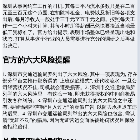
深圳从事网约车工作的司机, 其每日平均流水多数只是在二百
元至三百元这个范围, 在扣除掉租金、电费以及折旧等各项支
出后, 每月净收入一般处于三千元至五千元之间。按照每天工
作十二个小时来计算, 其每小时所得薪酬已然快要接近当地最
低工资标准了。官方给出提示, 表明市场整体已经呈现出饱和
状态, 打算从事这个行业的人员需要进行充分的调研之后再做
出决定。
官方的六大风险提醒
1. 深圳市交通运输局罗列出了六大风险, 其中一项表现为, 存在
部分平台去推行那所谓的“上班保底模式”, 还代收流水, 一旦公
司经营状况不佳, 司机就会遭受损害。2. 深圳市交通运输局所
列举的六大风险里，有这么一项, 即未获得授权的中间商极易
引发各种纠纷。3. 深圳市交通运输局列出的六大风险之中还
有, 要警惕那些声称“月入过万”的虚假广告, 以防去承担退车违
约后果。4. 深圳市交通运输局列举出的六大风险也包含, 需认
清“无证不罚”的骗局, 因为无证营运会面临被处罚状况且保险
会拒绝赔付。