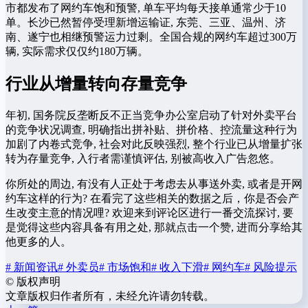
市都发布了网约车饱和预警, 单车平均每天接单通常少于10
单。长沙已然暂停受理新增运输证, 东莞、三亚、温州、济
南、遂宁也相继预警运力过剩。全国合规的网约车超过300万
辆, 实际需求仅仅约180万辆。
行业从增量转向存量竞争
年初, 国务院反垄断反不正当竞争办公室启动了针对外卖平台
的竞争状况调查, 明确指出拼补贴、拼价格、控流量这种行为
加剧了内卷式竞争, 社会对此反映强烈, 整个行业已从增量扩张
转为存量竞争, 入行者需谨慎评估, 别被高收入广告忽悠。
你所处的周边, 有没有人正处于考虑去从事送外卖, 或者是开网
约车这样的行为? 在看完了这些相关的数据之后，你是否会产
生改变主意的情况哩? 欢迎来到评论区进行一番交流探讨, 要
是觉得这些内容具备有用之处, 那就点击一个赞, 进而分享给其
他更多的人。
# 新闻资讯
# 外卖员
# 市场饱和
# 收入下滑
# 网约车
# 风险提示
©
版权声明
文章版权归作者所有，未经允许请勿转载。