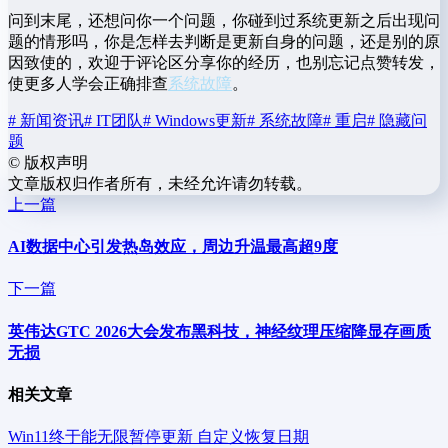
问到末尾，还想问你一个问题，你碰到过系统更新之后出现问
题的情形吗，你是怎样去判断是更新自身的问题，还是别的原
因致使的，欢迎于评论区分享你的经历，也别忘记点赞转发，
使更多人学会正确排查
系统故障
。
# 新闻资讯
# IT团队
# Windows更新
# 系统故障
# 重启
# 隐藏问
题
©
版权声明
文章版权归作者所有，未经允许请勿转载。
上一篇
AI数据中心引发热岛效应，周边升温最高超9度
下一篇
英伟达GTC 2026大会发布黑科技，神经纹理压缩降显存画质
无损
相关文章
Win11终于能无限暂停更新 自定义恢复日期