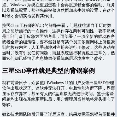
点。Windows 系统在重启进程中会再度加载全部的驱动、服务
以及系统配置，那些先前被修改然而却未生效的设置，在这个
时候才会切实地发挥其作用。
按照Chen工程师所给出的解释来看，问题往往源自于历时数
周之前所施行的一次操作，这操作存在两种可能性，要不然就
是IT部门鉴于应急方面的考量，而部署了一项全新的驱动程序
或者全新的组策略，要不然就是有某个员工依据网络上所搜索
到的教程内容，人工手动地对注册表进行了修改，这些改动在
当时并没有引发任何问题，而且系统运行状况也是正常的，然
而它们却已经悄无声息地致使系统底层环境发生了改变。
三星SSD事件就是典型的背锅案例
就在前些日子，众多使用Windows 11的用户反馈三星SSD管理
软件出现状况了。该软件无法打开，电脑性能有所下降，界面
显示存在异常，甚至有人的C盘直接无法进行访问。鉴于这些
问题均出现在系统更新以后，用户便理所当然地将矛头指向了
微软。
微软技术团队随后开展了详尽调查，结果发觉罪魁祸首压根并