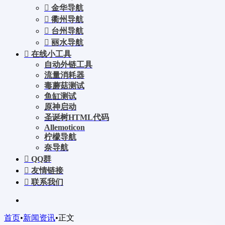
金华导航
衢州导航
台州导航
丽水导航
在线小工具
自动外链工具
流量消耗器
毒蘑菇测试
鱼缸测试
原神启动
圣诞树HTML代码
Allemoticon
柠檬导航
奈导航
QQ群
友情链接
联系我们
首页
•
新闻资讯
•
正文