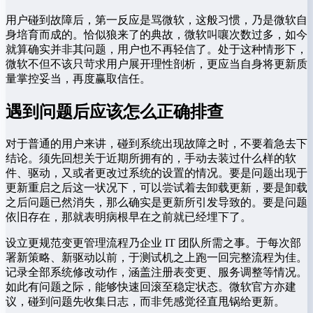
用户碰到故障后，第一反应是骂微软，这般习惯，乃是微软自
身培育而成的。恰似狼来了的典故，微软叫嚷次数过多，如今
就算确实并非其问题，用户也不再轻信了。处于这种情形下，
微软不但不该只苛求用户展开理性剖析，更应当自身将更新质
量掌控妥当，再度赢取信任。
遇到问题后应该怎么正确排查
对于普通的用户来讲，碰到系统出现故障之时，不要着急去下
结论。须先回想关于近期所拥有的，手动去装过什么样的软
件、驱动，又或者更改过系统的设置的情况。要是问题出现于
更新重启之后这一状况下，可以尝试着去卸载更新，要是卸载
之后问题已然消失，那么确实是更新所引发导致的。要是问题
依旧存在，那就表明病根早在之前就已经埋下了。
设立更规范变更管理流程乃企业 IT 团队所需之事。于每次部
署新策略、新驱动以前，于测试机之上跑一回完整流程为佳。
记录全部系统修改动作，涵盖注册表变更、服务调整等情况。
如此有问题之际，能够快速回滚至稳定状态。微软官方亦建
议，碰到问题先收集日志，而非凭感觉径直甩锅给更新。