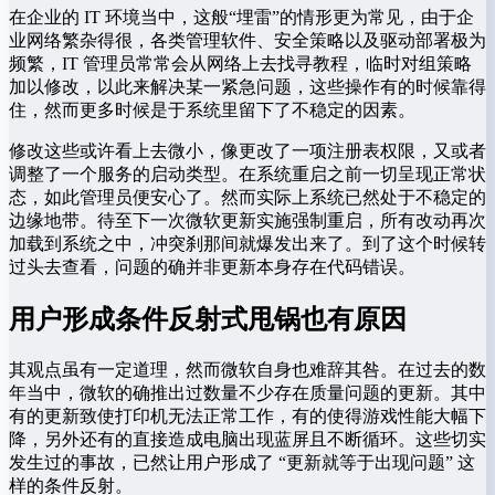
在企业的 IT 环境当中，这般“埋雷”的情形更为常见，由于企
业网络繁杂得很，各类管理软件、安全策略以及驱动部署极为
频繁，IT 管理员常常会从网络上去找寻教程，临时对组策略
加以修改，以此来解决某一紧急问题，这些操作有的时候靠得
住，然而更多时候是于系统里留下了不稳定的因素。
修改这些或许看上去微小，像更改了一项注册表权限，又或者
调整了一个服务的启动类型。在系统重启之前一切呈现正常状
态，如此管理员便安心了。然而实际上系统已然处于不稳定的
边缘地带。待至下一次微软更新实施强制重启，所有改动再次
加载到系统之中，冲突刹那间就爆发出来了。到了这个时候转
过头去查看，问题的确并非更新本身存在代码错误。
用户形成条件反射式甩锅也有原因
其观点虽有一定道理，然而微软自身也难辞其咎。在过去的数
年当中，微软的确推出过数量不少存在质量问题的更新。其中
有的更新致使打印机无法正常工作，有的使得游戏性能大幅下
降，另外还有的直接造成电脑出现蓝屏且不断循环。这些切实
发生过的事故，已然让用户形成了 “更新就等于出现问题” 这
样的条件反射。