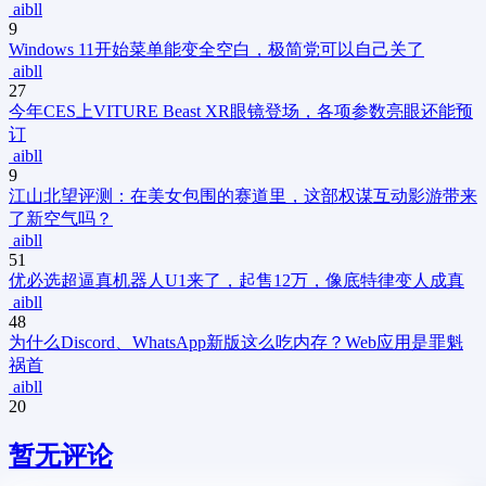
aibll
9
Windows 11开始菜单能变全空白，极简党可以自己关了
aibll
27
今年CES上VITURE Beast XR眼镜登场，各项参数亮眼还能预
订
aibll
9
江山北望评测：在美女包围的赛道里，这部权谋互动影游带来
了新空气吗？
aibll
51
优必选超逼真机器人U1来了，起售12万，像底特律变人成真
aibll
48
为什么Discord、WhatsApp新版这么吃内存？Web应用是罪魁
祸首
aibll
20
暂无评论