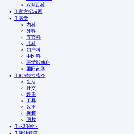
Wiki百科
官方招考网
医学
内科
外科
五官科
儿科
妇产科
中医科
医学影像科
国际药学
IOS快捷指令
生活
社交
娱乐
工具
效率
视频
图片
求职创业
建站程序