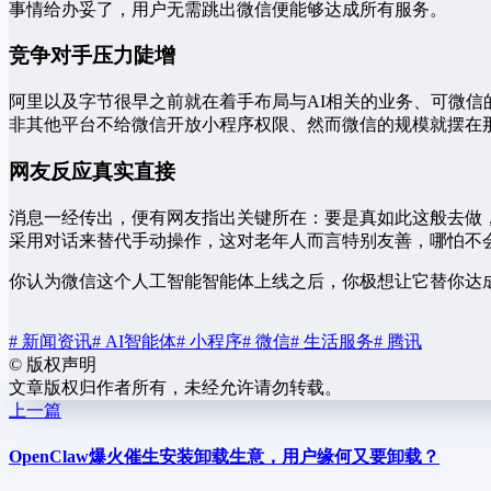
事情给办妥了，用户无需跳出微信便能够达成所有服务。
竞争对手压力陡增
阿里以及字节很早之前就在着手布局与AI相关的业务、可微
非其他平台不给微信开放小程序权限、然而微信的规模就摆在
网友反应真实直接
消息一经传出，便有网友指出关键所在：要是真如此这般去做
采用对话来替代手动操作，这对老年人而言特别友善，哪怕不
你认为微信这个人工智能智能体上线之后，你极想让它替你达
# 新闻资讯
# AI智能体
# 小程序
# 微信
# 生活服务
# 腾讯
©
版权声明
文章版权归作者所有，未经允许请勿转载。
上一篇
OpenClaw爆火催生安装卸载生意，用户缘何又要卸载？