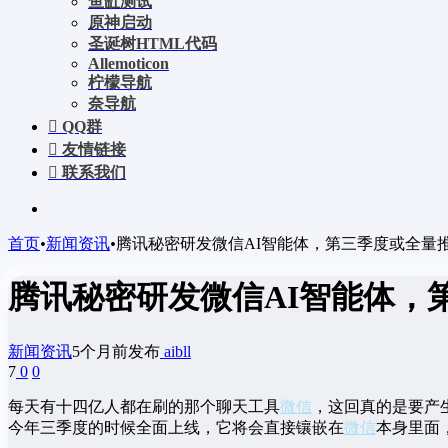
鱼缸测试
原神启动
圣诞树HTML代码
Allemoticon
柠檬导航
奈导航
QQ群
友情链接
联系我们
首页
•
新闻资讯
•
腾讯秘密研发微信AI智能体，第三季度或全量推
腾讯秘密研发微信AI智能体，
新闻资讯
5个月前发布
aibll
7
0
0
每天有十四亿人都在刷的那个聊天工具
微信
，这回真的是要产
今年三季度的时候全面上线，它将会直接镶嵌在
微信
本身里面