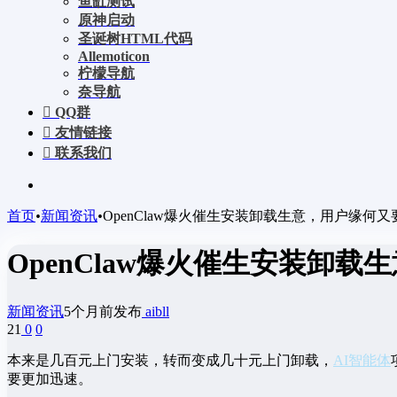
鱼缸测试
原神启动
圣诞树HTML代码
Allemoticon
柠檬导航
奈导航
QQ群
友情链接
联系我们
首页
•
新闻资讯
•
OpenClaw爆火催生安装卸载生意，用户缘何
OpenClaw爆火催生安装卸
新闻资讯
5个月前发布
aibll
21
0
0
本来是几百元上门安装，转而变成几十元上门卸载，
AI智能体
要更加迅速。