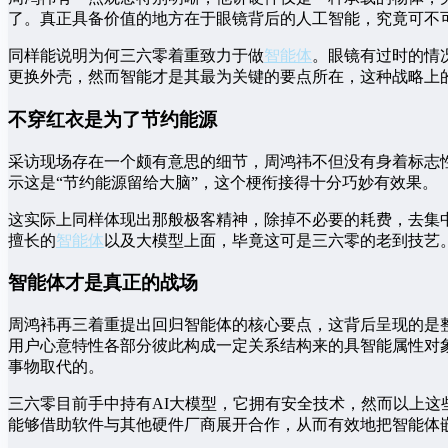
了。真正具备价值的地方在于眼镜背后的人工智能，究竟可不
同样能说明为何三六零着重致力于做
智能体
。眼镜有过时的情
更换外壳，然而智能才是其最为关键的要点所在，这种战略上
不穿红衣是为了节约能源
采访现场存在一个颇有意思的细节，周鸿祎不但没有身着标志
示这是“节约能源留给大脑”，这个梗衔接得十分巧妙有效果。
这实际上同样体现出那般极客精神，除掉不必要的耗费，去集中
擅长的
智能体
以及大模型上面，毕竟这可是三六零的老到技艺
智能体才是真正的战场
周鸿袆再三着重提出回归智能体的核心要点，这背后呈现的是
用户心意特性各部分彼此构成一定关系结构来的具智能属性对
事物取代的。
三六零目前手中持有AI大模型，它拥有安全技术，然而以上这
能够借助软件与其他硬件厂商展开合作，从而有效地把智能体