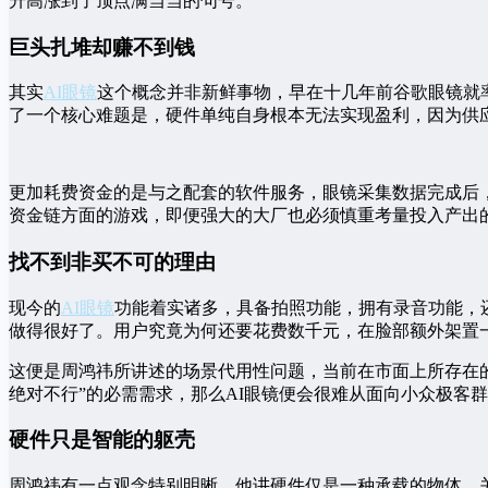
升高涨到了顶点满当当的句号。
巨头扎堆却赚不到钱
其实
AI眼镜
这个概念并非新鲜事物，早在十几年前谷歌眼镜就率
了一个核心难题是，硬件单纯自身根本无法实现盈利，因为供
更加耗费资金的是与之配套的软件服务，眼镜采集数据完成后
资金链方面的游戏，即便强大的大厂也必须慎重考量投入产出
找不到非买不可的理由
现今的
AI眼镜
功能着实诸多，具备拍照功能，拥有录音功能，
做得很好了。用户究竟为何还要花费数千元，在脸部额外架置
这便是周鸿祎所讲述的场景代用性问题，当前在市面上所存在
绝对不行”的必需需求，那么AI眼镜便会很难从面向小众极客
硬件只是智能的躯壳
周鸿祎有一点观念特别明晰，他讲硬件仅是一种承载的物体，