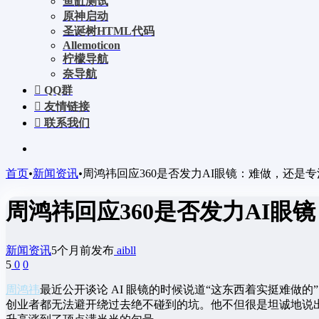
鱼缸测试
原神启动
圣诞树HTML代码
Allemoticon
柠檬导航
奈导航
QQ群
友情链接
联系我们
首页
•
新闻资讯
•
周鸿祎回应360是否发力AI眼镜：难做，还是
周鸿祎回应360是否发力AI眼
新闻资讯
5个月前发布
aibll
5
0
0
周鸿祎
最近公开谈论 AI 眼镜的时候说道“这东西着实挺难
创业者都无法避开绕过去绝不碰到的坑。他不但很是坦诚地说出