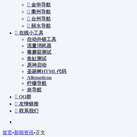
金华导航
衢州导航
台州导航
丽水导航
在线小工具
自动外链工具
流量消耗器
毒蘑菇测试
鱼缸测试
原神启动
圣诞树HTML代码
Allemoticon
柠檬导航
奈导航
QQ群
友情链接
联系我们
首页
•
新闻资讯
•
正文