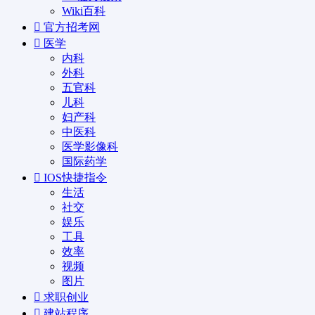
Wiki百科
官方招考网
医学
内科
外科
五官科
儿科
妇产科
中医科
医学影像科
国际药学
IOS快捷指令
生活
社交
娱乐
工具
效率
视频
图片
求职创业
建站程序