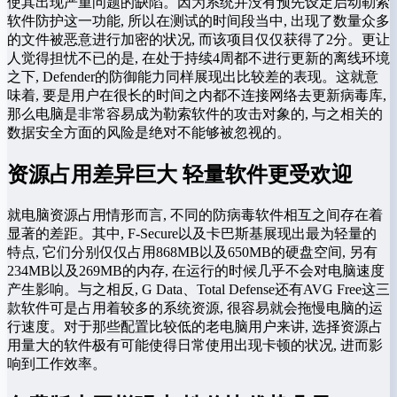
使其出现严重问题的缺陷。因为系统并没有预先设定启动勒索
软件防护这一功能, 所以在测试的时间段当中, 出现了数量众多
的文件被恶意进行加密的状况, 而该项目仅仅获得了2分。更让
人觉得担忧不已的是, 在处于持续4周都不进行更新的离线环境
之下, Defender的防御能力同样展现出比较差的表现。这就意
味着, 要是用户在很长的时间之内都不连接网络去更新病毒库,
那么电脑是非常容易成为勒索软件的攻击对象的, 与之相关的
数据安全方面的风险是绝对不能够被忽视的。
资源占用差异巨大 轻量软件更受欢迎
就电脑资源占用情形而言, 不同的防病毒软件相互之间存在着
显著的差距。其中, F-Secure以及卡巴斯基展现出最为轻量的
特点, 它们分别仅仅占用868MB以及650MB的硬盘空间, 另有
234MB以及269MB的内存, 在运行的时候几乎不会对电脑速度
产生影响。与之相反, G Data、Total Defense还有AVG Free这三
款软件可是占用着较多的系统资源, 很容易就会拖慢电脑的运
行速度。对于那些配置比较低的老电脑用户来讲, 选择资源占
用量大的软件极有可能使得日常使用出现卡顿的状况, 进而影
响到工作效率。