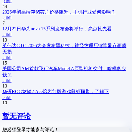
aibll
44
2026年初高端存储芯片价格飙升，手机行业受何影响？
aibll
7
12月22日华为nova 15系列发布会将举行，亮点抢先看
aibll
13
英伟达GTC 2026大会发布黑科技，神经纹理压缩降显存画质
无损
aibll
15
美国公司Alef首款飞行汽车Model A原型机将交付，啥样多少
钱？
aibll
13
华硕ROG龙鳞2 Ace熔岩红版游戏鼠标预售，了解下
aibll
10
暂无评论
您必须登录才能参与评论！