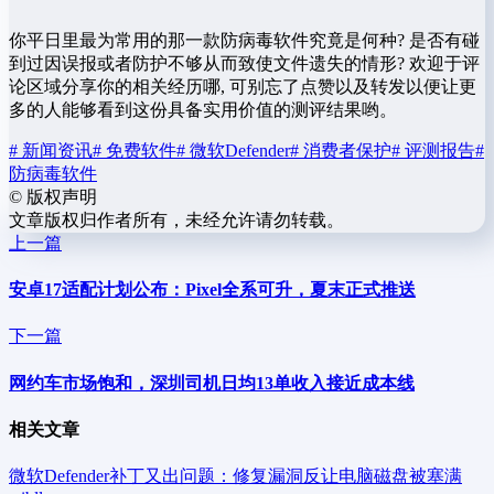
你平日里最为常用的那一款防病毒软件究竟是何种? 是否有碰
到过因误报或者防护不够从而致使文件遗失的情形? 欢迎于评
论区域分享你的相关经历哪, 可别忘了点赞以及转发以便让更
多的人能够看到这份具备实用价值的测评结果哟。
# 新闻资讯
# 免费软件
# 微软Defender
# 消费者保护
# 评测报告
#
防病毒软件
©
版权声明
文章版权归作者所有，未经允许请勿转载。
上一篇
安卓17适配计划公布：Pixel全系可升，夏末正式推送
下一篇
网约车市场饱和，深圳司机日均13单收入接近成本线
相关文章
微软Defender补丁又出问题：修复漏洞反让电脑磁盘被塞满