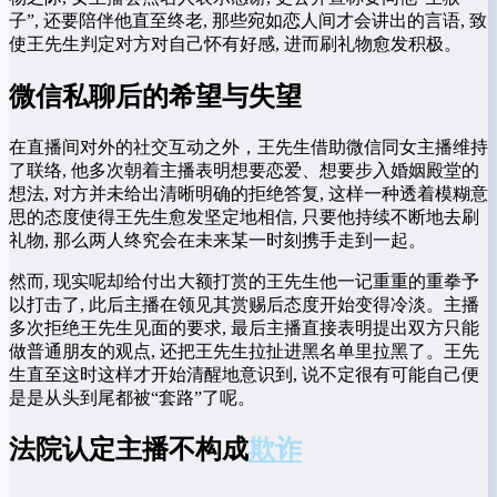
子”, 还要陪伴他直至终老, 那些宛如恋人间才会讲出的言语, 致
使王先生判定对方对自己怀有好感, 进而刷礼物愈发积极。
微信私聊后的希望与失望
在直播间对外的社交互动之外，王先生借助微信同女主播维持
了联络, 他多次朝着主播表明想要恋爱、想要步入婚姻殿堂的
想法, 对方并未给出清晰明确的拒绝答复, 这样一种透着模糊意
思的态度使得王先生愈发坚定地相信, 只要他持续不断地去刷
礼物, 那么两人终究会在未来某一时刻携手走到一起。
然而, 现实呢却给付出大额打赏的王先生他一记重重的重拳予
以打击了, 此后主播在领见其赏赐后态度开始变得冷淡。主播
多次拒绝王先生见面的要求, 最后主播直接表明提出双方只能
做普通朋友的观点, 还把王先生拉扯进黑名单里拉黑了。王先
生直至这时这样才开始清醒地意识到, 说不定很有可能自己便
是是从头到尾都被“套路”了呢。
法院认定主播不构成
欺诈