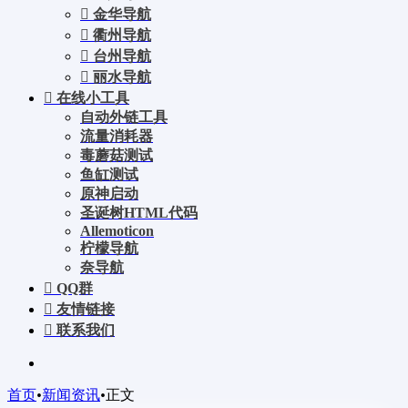
金华导航
衢州导航
台州导航
丽水导航
在线小工具
自动外链工具
流量消耗器
毒蘑菇测试
鱼缸测试
原神启动
圣诞树HTML代码
Allemoticon
柠檬导航
奈导航
QQ群
友情链接
联系我们
首页
•
新闻资讯
•
正文