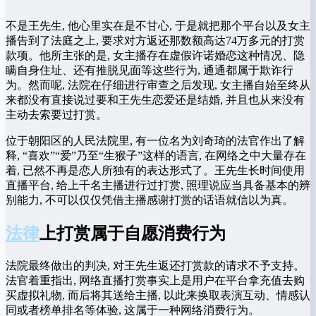
不是王先生, 他心里实在是不甘心, 于是就把那个平台以及女主
播告到了法庭之上, 要求对方返还那数额高达74万多元的打赏
款项。他所主张的是, 女主播存在虚假许诺婚恋这种情况、隐
瞒自身住址、还有推脱见面等这些行为, 通通都属于欺诈行
为。然而呢, 法院在仔细进行审查之后发现, 女主播自始至终从
来都没有直接说过要和王先生恋爱还是结婚, 并且也从来没有
主动去索要过打赏。
位于朝阳区的人民法院里, 有一位名为刘奇琦的法官作出了解
释, “喜欢”“爱”乃至“生猴子”这样的语言, 在网络之中大量存在
着, 已然不再是恋人所独有的表达形式了。王先生长时间使用
直播平台, 给上千名主播进行过打赏, 照理说应当具备基本的辨
别能力, 不可以仅仅凭借主播感谢打赏的话语就信以为真。
法律
上打赏属于自愿消费行为
法院最终做出的判决, 对王先生返还打赏款的请求不予支持。
法官着重指出, 网络直播打赏事实上是用户在平台拿充值去购
买虚拟礼物, 而后将其送给主播, 以此来换取表演互动、情感认
同或者榜单排名等体验, 这属于一种网络消费行为。