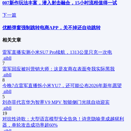
007新作玩法丰富，潜入射击融合，15小时流程值得一试
下一篇
优酷弹窗强制跳转电商APP，关不掉还自动跳转
相关文章
雷军直播实测小米SU7 Pro续航，1313公里只充一次电
aibll
7
雷军回应被叫营销大师：这是友商在表面夸我实际黑我
aibll
8
今晚7点雷军直播拆小米YU7，还可能公布2026年新年愿望
aibll
5
刘亦菲代言华为智界V9 MPV 智能侧门光毯自动迎宾
aibll
19
对抗性诗歌：大型语言模型安全告急！诗意隐喻竟成越狱利
器，单轮攻击成功率超60%
aibll