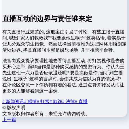
直播互动的边界与责任谁来定
有关直播行业规范的, 这般案由引发了讨论。有些主播于直播
间, 喊出“家人们救救我”“我要跟他生猴子”这类话语, 着实易于
让几分观众萌生错觉。然而法律当前很难为这些网络用语划定
清晰边界, 毕竟直播间本就是娱乐场地, 并非相亲平台呀。
法官向观众提议要理性地去看待直播互动, 将打赏视作是去购
买开心之举, 而非当作是那种购买感情的投资行为。你认为王
先生这七十六万是否应该退还呢? 要是换做是你, 当听到主播
说出“生猴子”这样的言辞时, 会使其成为信以为真的情况吗?
在评论区交流一下你所拥有着的看法, 通过点赞并转发从而让
更多的人能够看到这一案例。
# 新闻资讯
# 感情
# 打赏
# 欺诈
# 法律
# 直播
©
版权声明
文章版权归作者所有，未经允许请勿转载。
上一篇