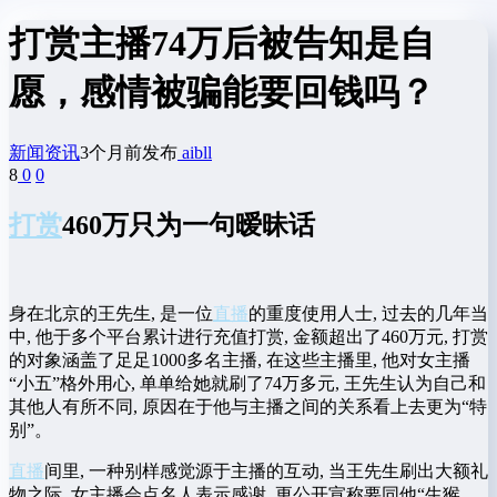
打赏主播74万后被告知是自
愿，感情被骗能要回钱吗？
新闻资讯
3个月前发布
aibll
8
0
0
打赏
460万只为一句暧昧话
身在北京的王先生, 是一位
直播
的重度使用人士, 过去的几年当
中, 他于多个平台累计进行充值打赏, 金额超出了460万元, 打赏
的对象涵盖了足足1000多名主播, 在这些主播里, 他对女主播
“小五”格外用心, 单单给她就刷了74万多元, 王先生认为自己和
其他人有所不同, 原因在于他与主播之间的关系看上去更为“特
别”。
直播
间里, 一种别样感觉源于主播的互动, 当王先生刷出大额礼
物之际, 女主播会点名人表示感谢, 更公开宣称要同他“生猴