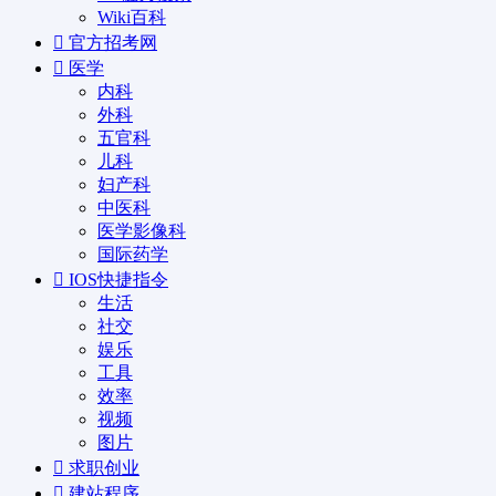
Wiki百科
官方招考网
医学
内科
外科
五官科
儿科
妇产科
中医科
医学影像科
国际药学
IOS快捷指令
生活
社交
娱乐
工具
效率
视频
图片
求职创业
建站程序