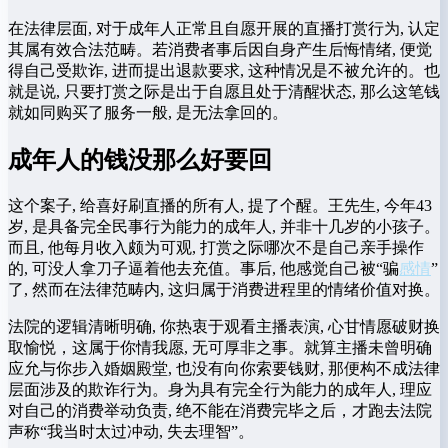
在法律层面, 对于成年人正常且自愿开展的直播打赏行为, 认定
其属有效合法范畴。若消费者事后因自身产生后悔情绪, 便觉
得自己受欺诈, 进而提出退款要求, 这种情况是不被允许的。也
就是说, 只要打赏之际是出于自愿且处于清醒状态, 那么这笔钱
就如同购买了服务一般, 是无法拿回的。
成年人的钱没那么好要回
这个案子, 给喜好刷直播的所有人, 提了个醒。王先生, 今年43
岁, 是具备完全民事行为能力的成年人, 并非十几岁的小孩子。
而且, 他每月收入颇为可观, 打赏之际哪次不是自己亲手操作
的, 可没人拿刀子逼着他去充值。事后, 他感觉自己被“骗
感情
”
了, 然而在法律范畴内, 这归属于消费进程里的情绪价值对换。
法院的逻辑清晰明确, 你热衷于观看主播表演, 心甘情愿破财换
取愉悦，这属于你情我愿, 无可厚非之事。就算主播未曾明确
应允与你步入婚姻殿堂, 也没有向你索要钱财, 那便构不成法律
层面涉及的欺诈行为。身为具有完全行为能力的成年人, 理应
对自己的消费举动负责, 绝不能在消费完毕之后，才跑去法院
声称“我当时太过冲动, 失去理智”。