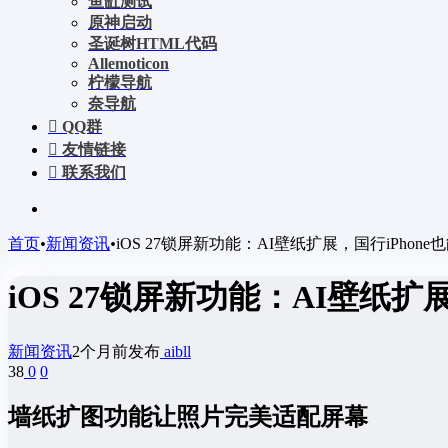
鱼缸测试
原神启动
圣诞树HTML代码
Allemoticon
柠檬导航
奈导航
QQ群
友情链接
联系我们
首页
•
新闻资讯
•
iOS 27锁屏新功能：AI壁纸扩展，国行iPhone
iOS 27锁屏新功能：AI壁纸扩
新闻资讯
2个月前发布
aibll
38
0
0
墙纸扩图功能让照片完美适配屏幕