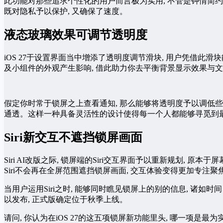
此功能对那些追求个性化的用户而言极为实用, 不管是钟情简约风
既对隐私予以保护, 又确保了速度。
液态玻璃效果可调节透明度
iOS 27于设置界面当中增添了透明度调节滑块, 用户凭借此
及小组件的外观产生影响, 借此助力你去平衡背景显示效果与
假定你时常于锁屏之上查看通知, 那么能够将透明度予以调低些
通透。这样一种具备灵活性的设计使得每一个人都能够寻觅到
Siri新交互不遮挡锁屏画面
Siri AI改版之际, 锁屏端的Siri交互界面予以重新规划, 原本
Siri不会再在全屏范围遮挡锁屏画面, 交互体验变得更加专注聚
当用户运用Siri之时, 能够同时瞧见锁屏上的别的信息, 诸如
以发布, 正式版确定位于秋季上线。
请问, 你认为在iOS 27的这五项锁屏新功能里头, 哪一项是最