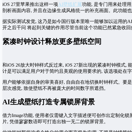
iOS 27里苹果推出这样一项
AI壁纸扩展
功能, 是专门用来处理
剖析画面内容, 并且在边缘生成风格统一的补充画面。此功能
据实际测试发觉, 这乃是如今国行版本里唯一能够加以运用的A
开之后千问 将起到关键的作用尽管当前这个功能已然紧急收回
紧凑时钟设计释放更多壁纸空间
和iOS 26放大时钟样式反过来, iOS 27新出现的紧凑时
计是可以满足用户对于简约且美观的使用要求的, 该选项处在
用户能够依据自身的审美喜好, 自由自在地切换时钟样式。要是
层次感觉, 致使壁纸不再被庞大的时间数字所遮挡。
AI生成壁纸打造专属锁屏背景
借力Image功能, 使用者仅需键入文字描述便可创作出定制化
片, 凭借寥寥数语即可打造出独一无二的锁屏背景。