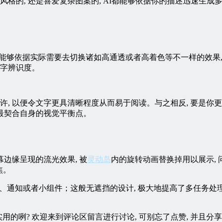
格的, 还是喜爱复杂图案的, AI都能够依据你的描述迅速生成多
滑块能够依据实际需要去切换诸如高通透或者高着色等不一样的效果
文字辨识度。
许, 以便令文字更具清晰程度从而易于阅读。与之相反, 要是你
最契合自身的视觉平衡点。
于屏幕边缘呈现的流光效果, 被
灵动岛
内的旋转动画替换掉用以展示, 
焦。
时间、通知或者小组件；这般无遮挡的设计, 极大地提高了多任务处理
为实用的咧? 欢迎来到评论区留言进行讨论, 可别忘了点赞, 并且