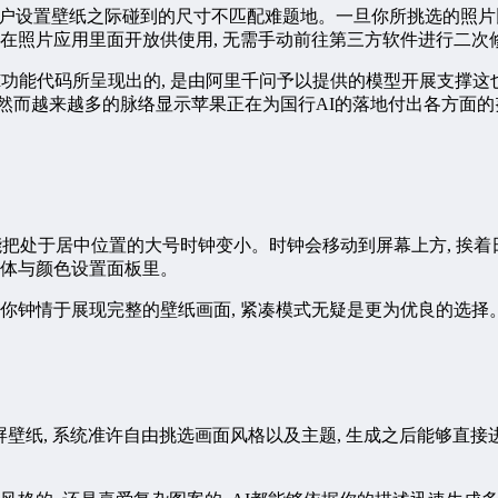
用户设置壁纸之际碰到的尺寸不匹配难题地。一旦你所挑选的照片比
也在照片应用里面开放供使用, 无需手动前往第三方软件进行二次
I功能代码所呈现出的, 是由阿里千问予以提供的模型开展支撑
然而越来越多的脉络显示苹果正在为国行AI的落地付出各方面的
钟模式, 能把处于居中位置的大号时钟变小。时钟会移动到屏幕上方,
字体与颜色设置面板里。
你钟情于展现完整的壁纸画面, 紧凑模式无疑是更为优良的选择
锁屏壁纸, 系统准许自由挑选画面风格以及主题, 生成之后能够直