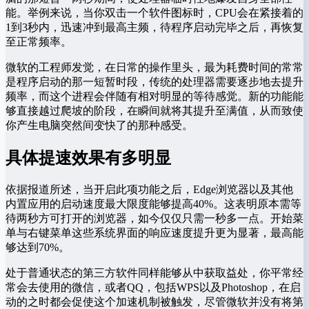
能。举例来说，当你双击一个软件图标时，CPU会在紧接着的
1到3秒内，迅速冲到最高主频，待程序启动完毕之后，再恢复
至正常频率。
微软的工程师发觉，在日常的操作里头，最为耗费时间的常常
是程序启动的那一短暂时段，传统的处理器需要逐步地去提升
频率，而这个进程会伴随有相对明显的等待感觉。新的功能能
够直接越过爬坡的阶段，在瞬间就将其提升至满值，从而致使
你产生电脑突然间变快了的那种感受。
具体提速效果有多明显
依据报道所述，当开启此项功能之后，Edge浏览器以及其他
内置应用的启动速度最大限度能够提高40%。这表明原本需等
待两秒方可打开的浏览器，如今仅仅只需一秒多一点。开始菜
单与右键菜单这些系统界面的响应速度提升更为显著，最高能
够达到70%。
处于普通状态的第三方软件同样能够从中获取益处，你平常经
常会去使用的微信，或者QQ，包括WPS以及Photoshop，在启
动的之时都会促使这个加速机制被触发，尽管微软并没有将第