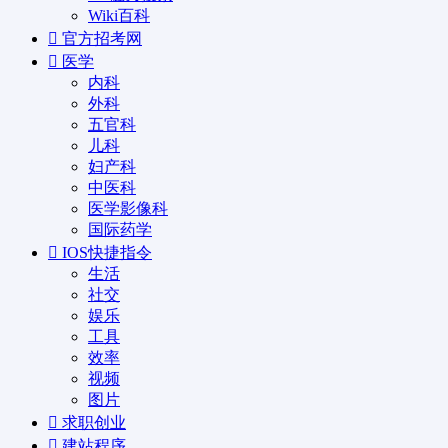
Wiki百科
官方招考网
医学
内科
外科
五官科
儿科
妇产科
中医科
医学影像科
国际药学
IOS快捷指令
生活
社交
娱乐
工具
效率
视频
图片
求职创业
建站程序