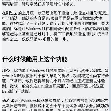
编程语言，针对常见任务做短时性能爆发。
在刚过去的上月底，就已经出现了报道，此报道对相关情况进
行了确认，确认的内容是K2项目同样是在重点留意游戏性
能。微软拟定了一个计划，这个计划安排用两年的时间，要达
成的目标是让Windows 11在相同硬件配置条件下的游戏表现能
够追赶得上甚至是超过对手。将CPU睿频加速运用到系统日常
操作之上，仅仅只是K2项目的第一步。
什么时候能用上这个功能
现今，此功能于Windows 11的测试版计划里已然开启测试。鉴
于当下测试版依旧处于极为早期的阶段，功能稳定性尚有待验
证，平常用户或许还得等待几个月方可经由正式更新去体验
到。微软一般会先在Dev通道开展测试，而后再逐步推送至
Beta版与正式版。
倘若你身为Windows预览体验成员，那就能够留意后续的版本
更新日志来着。微软说不定会于某个测试版里默认开启此项功
能，以此供用户去反馈效果哟。依照微软往昔的节奏来讲，这