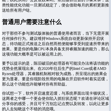
类性能优化功能一旦测试稳定了，便会借助每月的累积更新推
送给所有用户哒。
普通用户需要注意什么
对于那些不参与测试版体验的普通使用者而言，当下无需开展
任何操作行为。建议维持Windows系统自动更新保持开启状
态，待功能正式推送之后自然而然便能够享受到提速所带来的
效果。要是你的电脑CPU本身具备支持睿频加速的能力，那么
这项功能大概率是可以被运用上的。
要予以提示的是，陈旧破旧的处理器有可能没办法将该功能的
优势全然展现出来。在2020年往后生产的Intel Core或者AMD
Ryzen处理器，其睿频机制相对较为成熟，所呈现出的效果会
更为显著。要是你现阶段所用的电脑在开启软件时着实迟缓，
那么这个功能也许能够对你有所助益。
你试想一下，软件开启速度迟缓，与系统界面出现卡顿状况，
这两者之中哪一个更会使你陷入抓狂状态呢？欢请在评论区域
分享你的感受，并且可千万别忘记点赞以及转发，以此让更多
的人去知晓这个不错的消息哦。