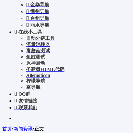
金华导航
衢州导航
台州导航
丽水导航
在线小工具
自动外链工具
流量消耗器
毒蘑菇测试
鱼缸测试
原神启动
圣诞树HTML代码
Allemoticon
柠檬导航
奈导航
QQ群
友情链接
联系我们
首页
•
新闻资讯
•
正文