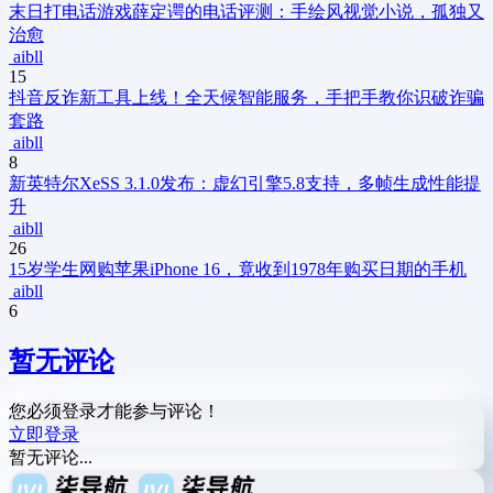
末日打电话游戏薛定谔的电话评测：手绘风视觉小说，孤独又
治愈
aibll
15
抖音反诈新工具上线！全天候智能服务，手把手教你识破诈骗
套路
aibll
8
新
英特尔XeSS 3.1.0发布：虚幻引擎5.8支持，多帧生成性能提
升
aibll
26
15岁学生网购苹果iPhone 16，竟收到1978年购买日期的手机
aibll
6
暂无评论
您必须登录才能参与评论！
立即登录
暂无评论...