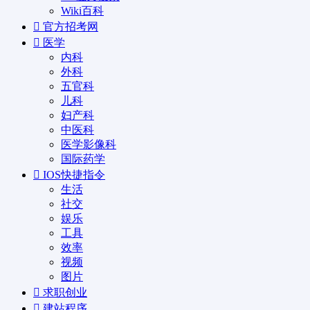
Wiki百科
官方招考网
医学
内科
外科
五官科
儿科
妇产科
中医科
医学影像科
国际药学
IOS快捷指令
生活
社交
娱乐
工具
效率
视频
图片
求职创业
建站程序