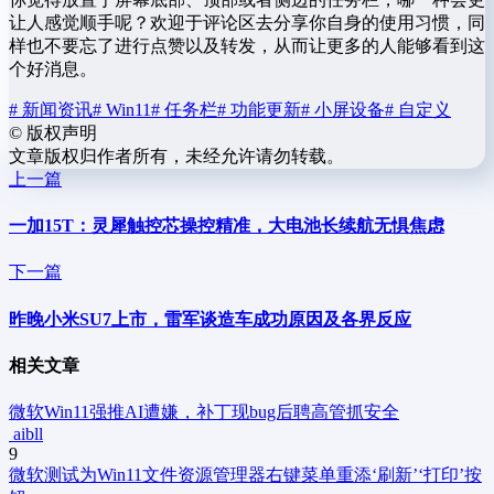
让人感觉顺手呢？欢迎于评论区去分享你自身的使用习惯，同
样也不要忘了进行点赞以及转发，从而让更多的人能够看到这
个好消息。
# 新闻资讯
# Win11
# 任务栏
# 功能更新
# 小屏设备
# 自定义
©
版权声明
文章版权归作者所有，未经允许请勿转载。
上一篇
一加15T：灵犀触控芯操控精准，大电池长续航无惧焦虑
下一篇
昨晚小米SU7上市，雷军谈造车成功原因及各界反应
相关文章
微软Win11强推AI遭嫌，补丁现bug后聘高管抓安全
aibll
9
微软测试为Win11文件资源管理器右键菜单重添‘刷新’‘打印’按