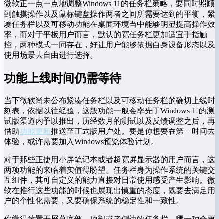
微软正一点一点地调整Windows 11的任务栏策略，要同时照顾
到触摸操作以及鼠标键盘操作两者之间所需要达到的平衡，紧
凑任务栏以及可移动功能在桌面环境当中能够明显提高操作效
率，而对于平板用户而言，默认的宽任务栏更加适宜手指触
控，两种模式一同存在，好让用户能够依据自身设备形态以及
使用场景去自由进行选择。
功能上线时间仍需等待
当下微软尚未公布紧凑任务栏以及可移动任务栏的确切上线时
刻表，依据以往经验，这般功能一般会率先于Windows 11的测
试版渠道内予以推出，历经数月的测试以及反馈调整之后，再
借助
功能更新
推送至正式版用户处。要是你想要在第一时间去
体验，或许需要加入Windows预览体验计划。
对于那些正使用小屏笔记本或者超宽屏显示器的用户而言，这
两项功能的来临着实值得盼望。任务栏身为操作系统的关键交
互组件，其可自定义的能力直接对日常使用感受产生影响。微
软在推行这些功能的时候也展现出慎重的态度，既要去满足用
户的个性化需要，又要确保系统的稳定性和一致性。
你觉得放置于屏幕底部、顶部或者侧边的任务栏，哪一种会更