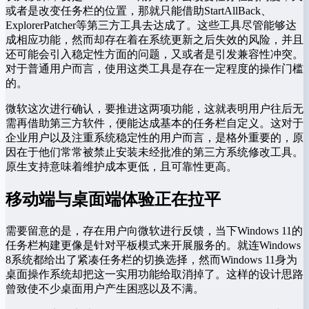
或者是改变任务栏的位置，那就只能借助StartAllBack、
ExplorerPatcher等第三方工具去达成了。这些工具尽管能够达
成相应功能，然而却存在着在系统更新之后失效的风险，并且
还可能会引入稳定性方面的问题，又或者是引发兼容性冲突。
对于普通用户而言，使用这类工具是存在一定程度的操作门槛
的。
微软这次进行确认，要推进这两项功能，这就表明用户往后无
需再借助第三方软件，便能达成基本的任务栏自定义。这对于
企业用户以及注重系统稳定性的用户而言，是格外重要的，原
因在于他们常常被禁止安装未经批准的第三方系统修改工具。
原生支持意味着维护成本更低，且可靠性更高。
移动端与桌面端体验正在拉平
需要留意的是，存在用户向微软进行反馈，当下Windows 11的
任务栏构建更像是针对平板模式来开展服务的。就连Windows
8系统都给出了紧凑任务栏的切换选择，然而Windows 11身为
桌面操作系统却把这一实用功能给取消掉了。这样的设计思路
曾致使不少桌面用户产生困惑以及不满。