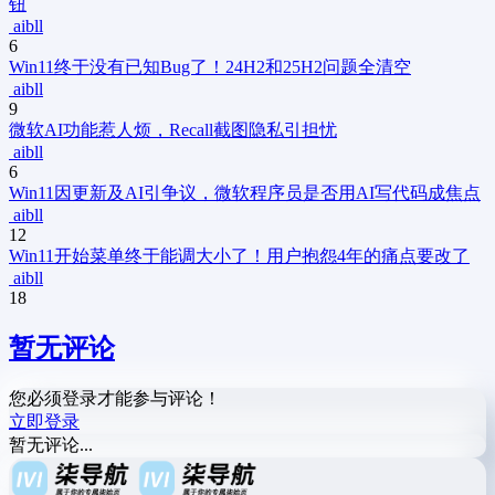
钮
aibll
6
Win11终于没有已知Bug了！24H2和25H2问题全清空
aibll
9
微软AI功能惹人烦，Recall截图隐私引担忧
aibll
6
Win11因更新及AI引争议，微软程序员是否用AI写代码成焦点
aibll
12
Win11开始菜单终于能调大小了！用户抱怨4年的痛点要改了
aibll
18
暂无评论
您必须登录才能参与评论！
立即登录
暂无评论...