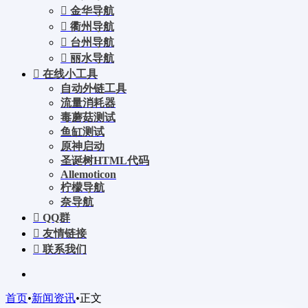
金华导航
衢州导航
台州导航
丽水导航
在线小工具
自动外链工具
流量消耗器
毒蘑菇测试
鱼缸测试
原神启动
圣诞树HTML代码
Allemoticon
柠檬导航
奈导航
QQ群
友情链接
联系我们
首页
•
新闻资讯
•
正文