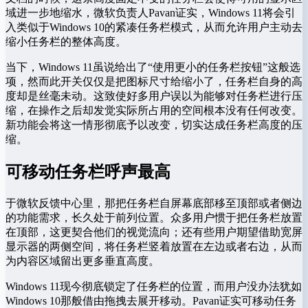
域进一步地缩水，微软负责人Pavan证实，Windows 11将会引
入类似于Windows 10的紧凑任务栏模式，从而允许用户主动去
缩小任务栏的整体高度。
当下，Windows 11虽说给出了“使用更小的任务栏按钮”这般选
项，然而此开关仅仅是把图标尺寸给缩小了，任务栏自身的高
度却是丝毫未动。这致使好多用户误以为能够对任务栏进行压
缩，在操作之后却发觉实际所占用的空间根本没有任何改变。
新功能会将这一情形彻底予以改变，切实达成任务栏高度的压
缩。
可移动任务栏呼声最高
于微软反馈中心里，那把任务栏自屏幕底部移至顶部或者侧边
的功能需求，长久处于前列位置。众多用户惯于把任务栏放置
在顶部，这更契合他们的视觉流向；还有些用户期望借助宽屏
显示器的两侧空间，将任务栏竖着放置在左边或者右边，从而
为内容区域留出更多垂直高度。
Windows 11现今彻底锁定了任务栏的位置，而用户没办法犹如
Windows 10那般借由拖拽去展开移动。Pavan证实可移动任务