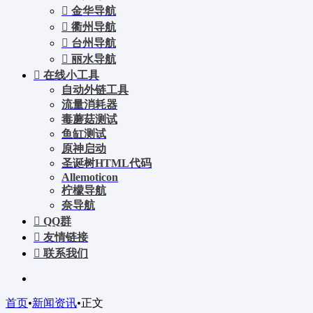
金华导航
衢州导航
台州导航
丽水导航
在线小工具
自动外链工具
流量消耗器
毒蘑菇测试
鱼缸测试
原神启动
圣诞树HTML代码
Allemoticon
柠檬导航
奈导航
QQ群
友情链接
联系我们
首页
•
新闻资讯
•
正文