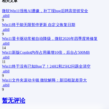
相关文章
微软Win11强推AI遭嫌，补丁现bug后聘高管抓安全
aibll
9
Win11终于能无限暂停更新 自定义恢复日期
aibll
9
Win11显卡驱动常被自动降级，微软2026年四季度将修复
aibll
14
Win11新版Copilot内存占用暴增10倍，后台占500MB
aibll
11
Win11终于没有已知Bug了！24H2和25H2问题全清空
aibll
9
Win11文件夹滚动卡顿 微软解释：新旧框架差异大
aibll
9
暂无评论