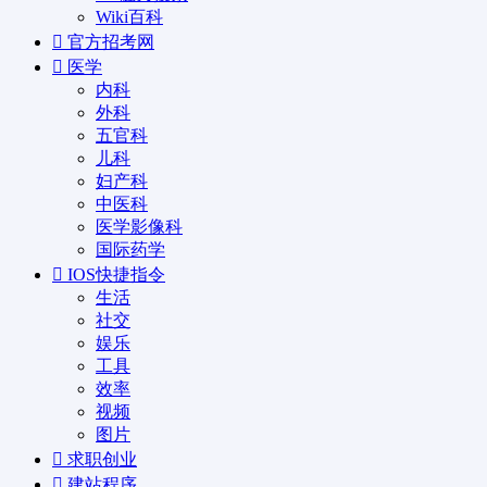
Wiki百科
官方招考网
医学
内科
外科
五官科
儿科
妇产科
中医科
医学影像科
国际药学
IOS快捷指令
生活
社交
娱乐
工具
效率
视频
图片
求职创业
建站程序