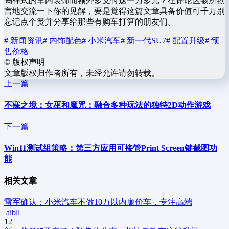
陶样式的车内装饰而额外多支付这一万多元？在评论区畅所欲
言地交流一下你的见解，要是觉得这篇文章具备价值可千万别
忘记点个赞并分享给那些有购车打算的朋友们。
# 新闻资讯
# 内饰配色
# 小米汽车
# 新一代SU7
# 配置升级
# 预
售价格
©
版权声明
文章版权归作者所有，未经允许请勿转载。
上一篇
不寐之境：女巫和魔咒：融合多种玩法的独特2D动作游戏
下一篇
Win11测试组策略：第三方应用可接管Print Screen键截图功
能
相关文章
雷军确认：小米汽车不做10万以内廉价车，专注高端
aibll
12