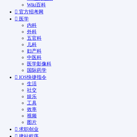
Wiki百科
官方招考网
医学
内科
外科
五官科
儿科
妇产科
中医科
医学影像科
国际药学
IOS快捷指令
生活
社交
娱乐
工具
效率
视频
图片
求职创业
建站程序