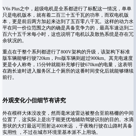
V6s Plus之中，超级电机是全系都进行了标配这一情况，单单
只是电机版本，就有着二百三十五千瓦的功率，而双电机版
本，更是前后两方加起来达到了五百零八千瓦。这样的动力水
平在同一价位范围之内的确是具备竞争力的，最高车速达到二
百六十五千米每小时，这也说明了电机以及散热系统是存在冗
余状况的。
重点在于整个系列都进行了800V架构的升级，该架构下标准
版车辆能够行驶720km，Pro版车辆则超过900km。其充电速度
更是令人称奇，15分钟就能补充够行驶670km的电量，这表明
在跑长途时进入服务区上个厕所的这番时间变化后就能够继续
前行。
外观变化小但细节有讲究
外在模样大体没改变，然而毫米波雷达被整合至前格栅的中间
位置了，这实际上是出于能更优地辅助驾驶识别的目的。水滴
形状的大灯最远可照射达400米远 ，于夜晚行驶在山路时具备
实用性 ，不过在城市环境里基本派不上用场。