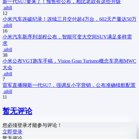
新一代SU7要来了！预售价公布，相比老款有这些升级
aibll
12
小米汽车连破纪录！连续三月交付超4万台，602天产量达50万
aibll
16
小米汽车新序列澎程公布，智能可变大空间SUV满足多样需
求
aibll
38
小米公布VGT跑车手稿，Vision Gran Turismo概念车亮相MWC
大会
aibll
7
雷军直播聊新一代SU7，强调反小字营销，公布准确续航配置
aibll
11
暂无评论
您必须登录才能参与评论！
立即登录
暂无评论...