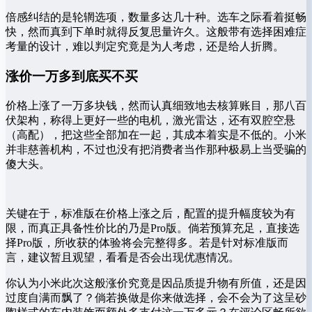
倍感纠结的是轮辋选项，数量多达几十种。选车之际看着挺畅
快，然而真到下单时就得反复思量许久。这般带有选择困难症
考量的设计，难以判定究竟是为人考虑，还是给人折腾。
涨价一万多到底买不买
价格上涨了一万多块钱，然而认真细致地去核算账目，那八百
伏架构，称得上更好一些的电机，激光雷达，还有双腔空悬
（高配），把这些全部加在一起，其成本着实是不低的。小米
并非慈善机构，不过也没有把消费者当作那种极易上当受骗的
傻大头。
关键在于，标准版在价格上涨之后，配置的提升幅度较为有
限，而真正具备性价比的乃是Pro版。倘若预算充足，直接选
择Pro版，所收获的体验将会完整得多。若是针对标准版而
言，建议暂且观望，看看是否会出现优惠情况。
你认为小米此次这般涨价究竟是因品质提升物有所值，还是因
过度自满而飘了？倘若换做是你来做选择，会不会为了这呈砂