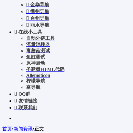
金华导航
衢州导航
台州导航
丽水导航
在线小工具
自动外链工具
流量消耗器
毒蘑菇测试
鱼缸测试
原神启动
圣诞树HTML代码
Allemoticon
柠檬导航
奈导航
QQ群
友情链接
联系我们
首页
•
新闻资讯
•
正文