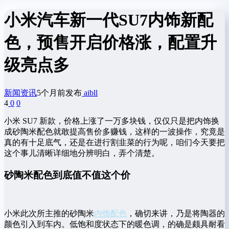
小米汽车新一代SU7内饰新配
色，预售开启价格涨，配置升
级亮点多
新闻资讯
5个月前发布
aibll
4
0
0
小米 SU7 新款，价格上涨了一万多块钱，仅仅只是把内饰换
成砂陶米配色就敢提高售价多赚钱，这样的一波操作，究竟是
真的有十足底气，还是在进行割韭菜的行为呢，咱们今天要把
这个事儿清晰详细地分辨明白，弄个清楚。
砂陶米配色到底值不值这个价
小米此次所主推的砂陶米
内饰配色
，确切来讲，乃是将陶器的
颜色引入到车内。低饱和度状态下的暖色调，的确是颇具耐看