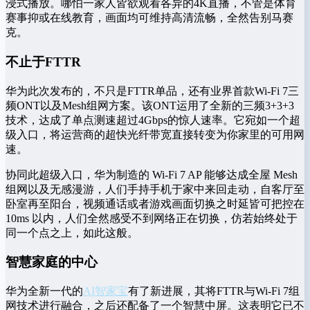
浸式播放。哪怕一家人皆欲观看各异的4K直播，不管是体育
赛事抑或在线教育，画面均可维持高清流畅，全然告别马赛
克。
不止于FTTR
华为此次发布的，不只是FTTR单品，还有业界首款Wi-Fi 7三
频ONT以及Mesh组网方案。该ONT运用了全新的三频3+3+3
技术，达成了单点测速超过4Gbps的惊人速率。它宛如一个超
级入口，将运营商的超快光纤带宽直接转变为你家里的可用网
速。
协同此超级入口，华为制造的 Wi-Fi 7 AP 能够达成全屋 Mesh
组网以及无感漫游，人们手持手机于家中来回走动，自客厅至
卧室再至阳台，视频通话或者游戏画面切换之时延皆可把控在
10ms 以内，人们全然感受不到网络正在切换，仿若始终处于
同一个点之上，如此这般。
智慧家庭的中心
华为全新一代的
AI智家宝
有了新进展，其将FTTR与Wi-Fi 7组
网技术进行融合，之后还配备了一个智慧中屏。这表明它已不