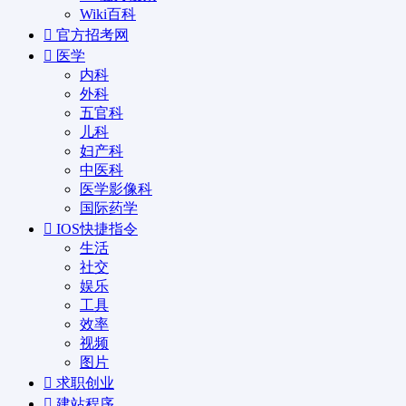
Wiki百科
官方招考网
医学
内科
外科
五官科
儿科
妇产科
中医科
医学影像科
国际药学
IOS快捷指令
生活
社交
娱乐
工具
效率
视频
图片
求职创业
建站程序