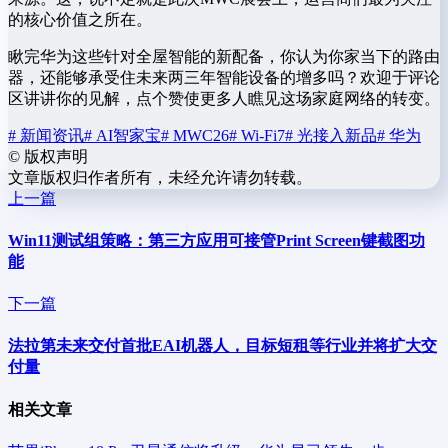
的核心价值之所在。
瞅完华为这些针对全屋智能的新配备，你认为你家当下的路由
器，还能够承受住未来两三年智能设备的增多吗？欢迎于评论
区讲讲你的见解，点个赞使更多人瞧见这场家庭网络的转变。
# 新闻资讯
# AI智家宝
# MWC26
# Wi-Fi7
# 光接入新品
# 华为
©
版权声明
文章版权归作者所有，未经允许请勿转载。
上一篇
Win11测试组策略：第三方应用可接管Print Screen键截图功
能
下一篇
法拉第未来交付首批EAI机器人，目标短租等行业并将扩大交
付量
相关文章