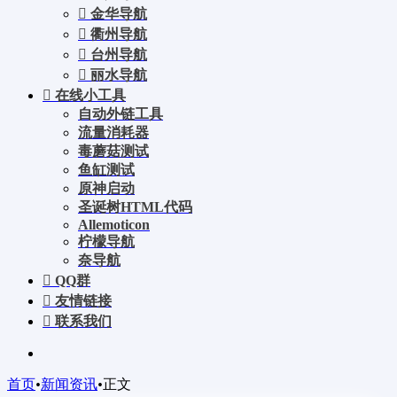
金华导航
衢州导航
台州导航
丽水导航
在线小工具
自动外链工具
流量消耗器
毒蘑菇测试
鱼缸测试
原神启动
圣诞树HTML代码
Allemoticon
柠檬导航
奈导航
QQ群
友情链接
联系我们
首页
•
新闻资讯
•
正文