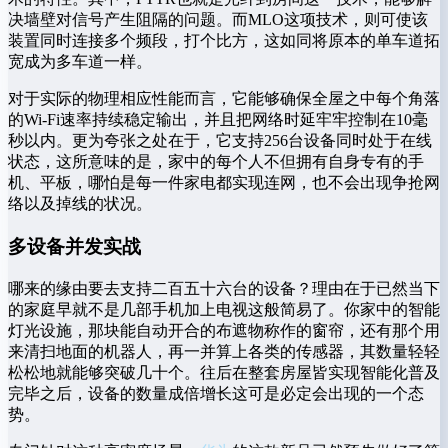
决墙壁对信号产生阻隔的问题。而MLO这项技术，则可使该
装置同时连接多个频段，打个比方，这如同将原本的单车道拓
宽成为多车道一样。
对于实际的物理相应性能而言，它能够确保全屋之中每个角落
的Wi-Fi速率持续稳定输出，并且把网络时延牢牢控制在10毫
秒以内。更为夸张之处在于，它支持256台设备同时处于在线
状态，这所意味的是，家中的每个人不但拥有自身专有的手
机、平板，哪怕是每一件家电都实现连网，也不会出现争抢网
络以及掉线的状况。
多设备并发实战
哪来的缘由要去支持二百五十六台的设备？理由在于已然当下
的家庭早就不是几部手机加上电视这般简易了。你家中的智能
灯光设施，那块能自动开合的布遮物称作的窗帘，还有那个用
来清扫地面的机器人，再一并算上各类的传感器，其数量轻轻
松松地就能够突破几十个。往后在整套房屋皆实现智能化普及
完毕之后，设备的数量成倍增长这可是必定会出现的一个态
势。