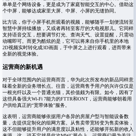
单单是个网络设备，更是成为了家庭智能交互的中心。借助这
个中屏，能够达成家里大屏、中屏、小屏的无缝协同。
比方说，你于小屏手机所观看的视频，能够随手一划便流转至
智慧中屏持续播放，又或者再转至客厅的大电视那儿。它同样
支持语音交互，想要调节灯光、查询天气、设置提醒，只需动
动嘴即可。而更为酷炫的是，它可以将来自你手机里的本地
2D视频实时转化成3D画面，于中屏之上进行观看，进而带来
全新的视觉体验。
运营商的新机遇
对于全球范围内的运营商而言，华为此次所发布的新品同样意
味着全新的业务增长点。往昔，运营商售予用户的兴许仅仅是
一根光纤以及一个普通光猫，其价值颇为有限。如今，因有了
这些具备强大Wi-Fi 7能力的FTTR和ONT，运营商能够朝着用
户供给真正的“宽带体验”服务。
这表明，运营商能够依据用户各异的房屋户型与智能设备数
量，去提供定制化的组网方案。从售卖带宽转变为售卖体验，
这不但能够提升用户的满意度以及粘性，还能够开拓新的收入
来源。这，说不定就是此次MWC展会上，运营商们最为关注