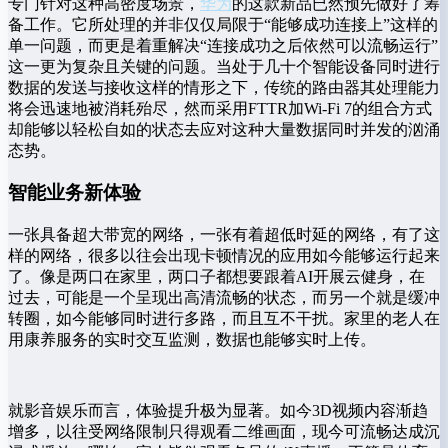
专门针对这种高密度场景，
华为
的这款新品已然预先做好了筹
备工作。它所处理的并非仅仅局限于“能够成功连接上”这样的
单一问题，而更是着重解决“连接成功之后依然可以流畅运行”
这一更为复杂且关键的问题。当处于几十个智能设备同时进行
数据的发送与接收这样的情形之下，传统的路由器其处理能力
将会迅速地被消耗殆尽，然而采用FTTR加Wi-Fi 7的组合方式
却能够以轻松自如的状态去应对这种大量数据同时并发的汹涌
态势。
智能业务新体验
一张具备超大带宽的网络，一张有着超低时延的网络，有了这
样的网络，很多以往会出现卡顿情况的应用如今能够运行起来
了。像是两口在家里，两口子都想要跟着AI开展云健身，在
过去，可能是一个呈现出高清流畅的状态，而另一个就是缓冲
转圈，如今能够同时进行多路，而且互不干扰。家里的老人在
用康养服务的实时交互监测，数据也能够实时上传。
就影音娱乐而言，体验提升极为显著。如今3D视频内容渐趋
增多，以往受网络限制只得观看二维画面，现今可流畅达成沉