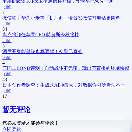
苹果iPhone 18 Pro卫星通信将升级，华为早已领先一步
aibll
7
微信联手华为小米等手机厂商，语音发微信打电话更简单
aibll
34
库克将卸任苹果CEO 特努斯今秋接棒
aibll
3
酒后开智能驾驶也算酒驾！交警已查处
aibll
4
三国志BOND评测：自动战斗不无聊，玩出下盲棋的烧脑快感
aibll
43
日本创作者调查：生成式AI冲击大，对数据许可等看法不一
aibll
17
暂无评论
您必须登录才能参与评论！
立即登录