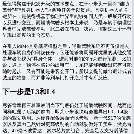
最值得聚焦于此次升级的技术要点，在于小米头一回将“辅助
驾驶”与“具身机器人”这两项任务予以贯通。具身机器人的关
键所在，是使得机器于物理世界里能够如同人类一般展开行动
以及进行交互。而辅助驾驶从根本上来说，乃是车辆于物理世
界当中完成驾驶举动。此二者在感知、决策、控制这三个环节
呈现出高度的重合态势。
在引入MiMo具身基座模型之后，辅助驾驶系统不再仅仅是去
处理车辆自身的驾驶任务，它还能够将周围环境里的其他交通
参与者都视为“具身个体”，进而对他们的行为进行预测。比如
说，遇上一辆停在路边的出租车时，系统能够判断出它有可能
随时起步，又有可能是乘客会开门，所以会提前做出避让或者
减速的准备，而并非等到车门打开之后才有所反应。
下一步是L3和L4
尽管雷军再三着重表明当下到底仍处于辅助驾驶区间，然而他
同样吐露了后续的趋向，即为小米很快就会推导出L3、L4级
别的驾驶功用。从硬件配备层面予以考察，新一代SU7的传感
器以及算力已然针对更高级别的自动驾驶做好了预备，激光雷
达、4D毫米波雷达、索尔芯片的组合，完全足以支持后续借