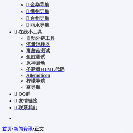
金华导航
衢州导航
台州导航
丽水导航
在线小工具
自动外链工具
流量消耗器
毒蘑菇测试
鱼缸测试
原神启动
圣诞树HTML代码
Allemoticon
柠檬导航
奈导航
QQ群
友情链接
联系我们
首页
•
新闻资讯
•
正文