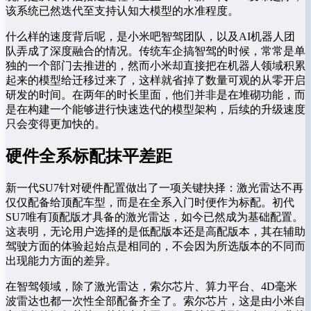
该系统已然迭代至支持认知大模型的水准程度。
什么样的速度背后呢，是小米吧智驾团队，以及AI机器人团
队弄成了深度融合的情况。传统车企搞智驾的时候，常常是单
独的一个部门去推进的，然而小米却直接把在机器人领域积累
起来的模型给迁移过来了，这样就省掉了数量可观的从零开启
研发的时间。在两年的时长里面，他们并非是在堆砌功能，而
是在构建一个能够进行快速迭代的模型架构，后续的升级速度
只会变得更加快的。
硬件全系标配抹平差距
新一代SU7针对硬件配置做出了一项关键抉择：激光雷达不再
仅仅配备给顶配车型，而是在全系入门时便作为标配。初代
SU7唯有顶配版才具备的激光雷达，如今已然成为基础配置。
这表明，无论用户选择的是低配版本还是高配版本，其在辅助
驾驶方面的体验起始点是相同的，不会因为所选版本的不同而
出现能力方面的差异。
在智驾领域，除了激光雷达，索尔芯片、算力平台、4D毫米
波雷达也都一次性全部配备齐全了。索尔芯片，这是由小米自