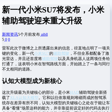
新一代小米SU7将发布，小米
辅助驾驶迎来重大升级
新闻资讯
5个月前发布
aibll
5
0
0
雷军此次于微博之上所透露出来的信息，径直地点明了一项关
键的变化，新一代
小米SU7
的
辅助驾驶
，不但全系都配备了激
光雷达，并且还首度将
辅助驾驶
以及具身机器人这两项任务给
打通了，这表明小米在智驾路线方面，开始踏上了一条与同行
不太相同的道路。
认知大模型成为新核心
这次升级最为关键核心的部分，是小米
HAD
辅助驾驶全新搭
载了
XLA认知大模型
。它和以往依靠规则堆砌而成的智驾系
统存在差异有所不同，认知大模型的关键核心之处在于能让车
具备“看懂”场景这样的能力，并非靠提前设定好的代码去执行