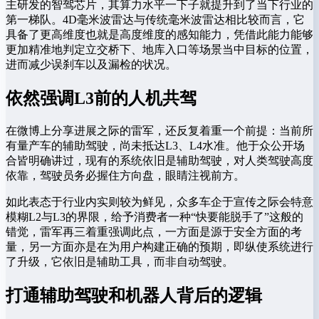
主研发的智驾芯片，其算力水平一下子就提升到了当下行业的
第一梯队。4D毫米波雷达与传统毫米波雷达相比较而言，它
具备了更高维度也就是高度维度的感知能力，凭借此能力能够
更加精准地判定立交桥下、地库入口等场景当中目标的位置，
进而减少误刹车以及漏检的状况。
依然强调L3前的人机共驾
在微博上分享进展之际的雷军，还反复着重一个前提：当前所
有量产车的辅助驾驶，尚未抵达L3、L4水准。他于众公开场
合皆明确讲过，现有的系统依旧是辅助驾驶，对人类驾驶高度
依靠，驾驶员务必握住方向盘，眼睛注视前方。
如此表态于行业内实则较为鲜见，众多车企于宣传之际会特意
模糊L2与L3的界限，给予消费者一种“快要能脱手了”这般的
错觉，雷军再三着重强调此点，一方面是源于安全方面的考
量，另一方面亦是在为用户构建正确的预期，即纵使系统进行
了升级，它依旧是辅助工具，而非自动驾驶。
打通辅助驾驶和机器人背后的逻辑