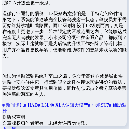
助OTA升级至更一级别。
遵循行业通行的惯例，L3级别所意指的是，于特定的条件情
形之下，系统能够达成完全接管驾驶这一状态，驾驶员并不需
要始终持续地盯着路面。而L4级别相较于L3级别而言，则是
在程度上更进了一步，即在限定的区域范围之内，它能够达成
完全无人驾驶的效果。小米公司将硬件在全系产品上都做到了
极致，实际上这就等于是为后续的升级工作扫除了障碍门槛，
用户并不需要更换车辆，便能够借助软件的更新来获取新的能
力。
你认为辅助驾驶系统升至L3之后，你会于高速亦或是城市快
速路上安心任由它自行驾驶吗？欢迎在评论区讲讲你的看法，
要是觉得这篇文章具实用价值，同样别忘记点个赞分享给身旁
关注新能源车的友人。
# 新闻资讯
# HAD
# L3L4
# XLA认知大模型
# 小米SU7
# 辅助驾
驶
©
版权声明
文章版权归作者所有，未经允许请勿转载。