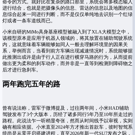
命令的方式。就好比在复杂的路口那里，系统会将多模态输入
进行结合，也就是把摄像头的信息、雷达的信息以及地图的信
息综合起来一同进行判断，而不是仅仅单纯地去识别一个红绿
灯或者一条车道线而已。
小米自研的MiMo具身基座模型被融入到了XLA大模型之中，
该模型原本是应用于机器人领域的，将其放置在辅助驾驶系统
内，这就意味着车辆能够如同人一般去理解环境里的因果关
系，举例而言，当看到前方车辆出现减速情况时，系统能够据
此推测出或许是由于行人正在进行横穿马路的行为，从而提前
做出更为柔和的刹车动作，而并非是一直等到检测到障碍物之
后才进行急刹车。
两年跑完五年的路
曾有说法称，雷军于微博提及，过往两年间，小米HAD辅助
驾驶发布了3个大版本，历经了诸多同行5年乃至10年所走过的
路程。此说法乍一听稍显夸张，然而从时间线予以审视，实则
确有相应依据。小米直至2024年方才推出首款车，彼时智驾系
统尚是从零开启搭建进程，直至2026年新一代SU7发布之际，