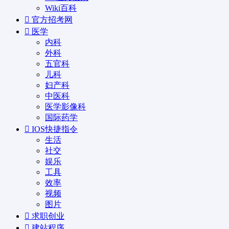
Wiki百科
官方招考网
医学
内科
外科
五官科
儿科
妇产科
中医科
医学影像科
国际药学
IOS快捷指令
生活
社交
娱乐
工具
效率
视频
图片
求职创业
建站程序