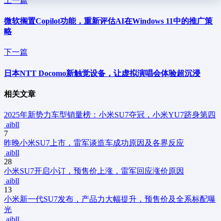
上一篇
微软搁置Copilot功能，重新评估AI在Windows 11中的推广策
略
下一篇
日本NTT Docomo新触觉设备，让虚拟演唱会体验超沉浸
相关文章
2025年新势力车型销量榜：小米SU7夺冠，小米YU7跻身第四
aibll
7
昨晚小米SU7上市，雷军谈造车成功原因及各界反应
aibll
28
小米SU7开启小订，预售价上涨，雷军回应涨价原因
aibll
13
小米新一代SU7发布，产品力大幅提升，预售价及全系标配曝
光
aibll