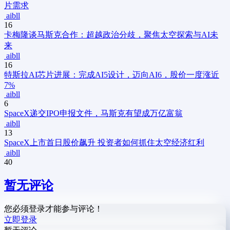
片需求
aibll
16
卡梅隆谈马斯克合作：超越政治分歧，聚焦太空探索与AI未
来
aibll
16
特斯拉AI芯片进展：完成AI5设计，迈向AI6，股价一度涨近
7%
aibll
6
SpaceX递交IPO申报文件，马斯克有望成万亿富翁
aibll
13
SpaceX上市首日股价飙升 投资者如何抓住太空经济红利
aibll
40
暂无评论
您必须登录才能参与评论！
立即登录