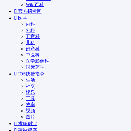
Wiki百科
官方招考网
医学
内科
外科
五官科
儿科
妇产科
中医科
医学影像科
国际药学
IOS快捷指令
生活
社交
娱乐
工具
效率
视频
图片
求职创业
建站程序