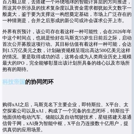
百万颗卫星，去搭建一个环绕地球的智能计算层的方向推进，
而这其中所涉及的技术复杂度以及资金需求都犹如天文数字一
般庞大，鉴于要为支撑这一构想奠定基础，市场上广泛存在的
一种猜测是，合并之后形成的新公司或许会谋求公开上市。
外界有所预计，该公司存在着这样一种可能性，会在2026年年
中这个时间点，也就是恰好在马斯克55岁生日前后之际，启动
首次公开募股这项行动。其目标估值有着这样一种可能，会达
到1.5万亿美元之数，计划融资规模呈现出高达500亿美元这样
的情况。要是取得成功的话，这将会成为人类商业历史上规模
最大的IPO，完全能够彰显出该计划所具备的雄心以及市场所
抱有的期待。
科技帝国
的协同闭环
购得xAI之后，马斯克名下主要企业，即特斯拉、X平台、太
空探索公司以及xAI，构成了一个完备的生态闭环，特斯拉于
地面供给电动汽车、储能以及自动驾驶技术，星链搭建天基通
信骨干网，xAI身为智能中枢，X平台乃连接数十亿用户，提
供真切的应用场景。