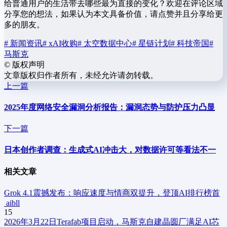
给普通用户的生活带去哪些最为直接的变化？欢迎在评论区域
分享您的想法，如果认为本文具备价值，请点赞并且分享给更
多的朋友。
# 新闻资讯
# xAI收购
# 太空数据中心
# 星链计划
# 科技帝国
#
马斯克
©
版权声明
文章版权归作者所有，未经允许请勿转载。
上一篇
2025年度网络安全漏洞分析报告：漏洞态势与防护压力凸显
下一篇
日本创作者调查：生成式AI冲击大，对数据许可等看法不一
相关文章
Grok 4.1震撼发布：响应速度与情商双提升，登顶AI排行榜首
aibll
15
2026年3月22日Terafab项目启动，马斯克自建晶圆厂满足AI芯