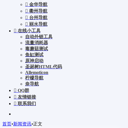
金华导航
衢州导航
台州导航
丽水导航
在线小工具
自动外链工具
流量消耗器
毒蘑菇测试
鱼缸测试
原神启动
圣诞树HTML代码
Allemoticon
柠檬导航
奈导航
QQ群
友情链接
联系我们
首页
•
新闻资讯
•
正文