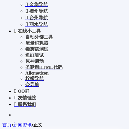
金华导航
衢州导航
台州导航
丽水导航
在线小工具
自动外链工具
流量消耗器
毒蘑菇测试
鱼缸测试
原神启动
圣诞树HTML代码
Allemoticon
柠檬导航
奈导航
QQ群
友情链接
联系我们
首页
•
新闻资讯
•
正文