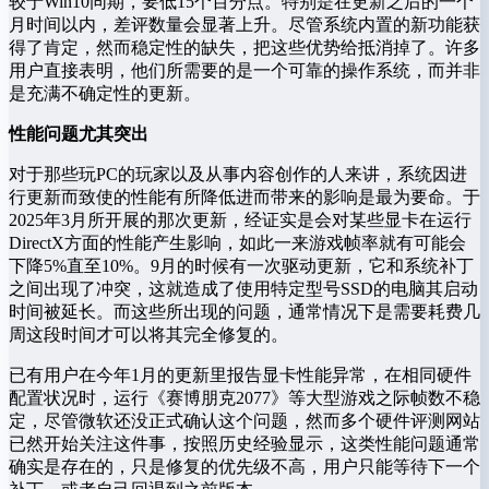
较于Win10同期，要低15个百分点。特别是在更新之后的一个
月时间以内，差评数量会显著上升。尽管系统内置的新功能获
得了肯定，然而稳定性的缺失，把这些优势给抵消掉了。许多
用户直接表明，他们所需要的是一个可靠的操作系统，而并非
是充满不确定性的更新。
性能问题尤其突出
对于那些玩PC的玩家以及从事内容创作的人来讲，系统因进
行更新而致使的性能有所降低进而带来的影响是最为要命。于
2025年3月所开展的那次更新，经证实是会对某些显卡在运行
DirectX方面的性能产生影响，如此一来游戏帧率就有可能会
下降5%直至10%。9月的时候有一次驱动更新，它和系统补丁
之间出现了冲突，这就造成了使用特定型号SSD的电脑其启动
时间被延长。而这些所出现的问题，通常情况下是需要耗费几
周这段时间才可以将其完全修复的。
已有用户在今年1月的更新里报告显卡性能异常，在相同硬件
配置状况时，运行《赛博朋克2077》等大型游戏之际帧数不稳
定，尽管微软还没正式确认这个问题，然而多个硬件评测网站
已然开始关注这件事，按照历史经验显示，这类性能问题通常
确实是存在的，只是修复的优先级不高，用户只能等待下一个