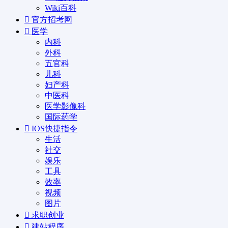
Wiki百科
官方招考网
医学
内科
外科
五官科
儿科
妇产科
中医科
医学影像科
国际药学
IOS快捷指令
生活
社交
娱乐
工具
效率
视频
图片
求职创业
建站程序