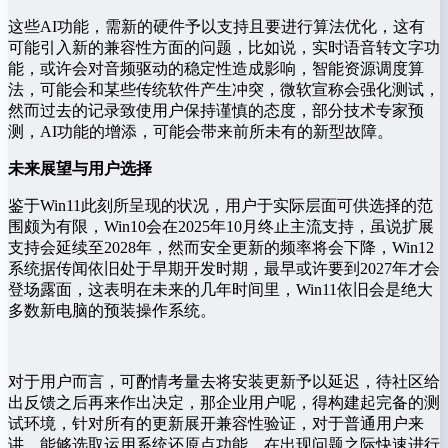
这些AI功能，需新的硬件予以支持且要进行算法优化，这有
可能引入新的兼容性方面的问题，比如说，实时语音转文字功
能，或许会对音频驱动的稳定性造成影响，智能资源调度算
法，可能会和某些传统软件产生冲突，微软宣称会强化测试，
然而过去的记录致使用户保持谨慎的态度，部分技术专家预
测，AI功能的增添，可能会带来前所未有的新型故障。
未来展望与用户选择
鉴于Win11此刻所呈现的状况，用户于实际层面可供选择的范
围颇为有限，Win10会在2025年10月终止主流支持，虽说扩展
支持会延续至2028年，然而安全更新的频率将会下降，Win12
系统据传闻依旧处于早期开发时期，最早或许要到2027年才会
登场露面，这表明在未来的几年时间里，Win11依旧会是绝大
多数新电脑的预装操作系统。
对于用户而言，可酌情考量去将安装更新予以延迟，待社区给
出反馈之后再来作出决定，那企业用户呢，得构建起完备的测
试环境，针对所有的更新展开兼容性验证，对于普通用户来
讲，能够选取运用系统还原点功能，在出现问题之际快速进行