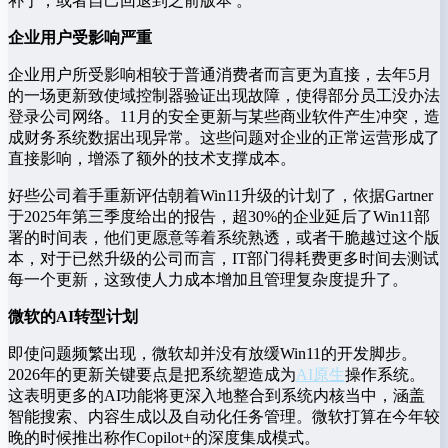
补丁，或者自己回退到之前版本 。
企业用户受影响严重
企业用户所受影响相较于普通消费者而言更为直接，去年5月
的一场更新致使域控制器验证出现故障，使得部分员工没办法
登录公司网络。11月的安全更新与某些商业软件产生冲突，造
成财务系统数据出现异常。这些问题对企业的正常运营形成了
直接影响，增添了额外的技术支撑成本。
好些公司着手重新评估朝着Win11升级的计划了，依据Gartner
于2025年第三季度给出的报告，超30%的企业延后了Win11部
署的时间表，他们更愿意等着系统熟透，或者干脆越过这个版
本，对于已然升级的公司而言，IT部门得耗费更多时间去测试
每一个更新，这致使人力成本增加且管理复杂度提升了。
微软的AI转型计划
即使问题频繁出现，微软却并没有放缓Win11的开发脚步。
2026年的更新关键要点是把系统塑造成为
AI原生
操作系统。
这表明更多的AI功能将更深入地整合到系统内核当中，涵盖
智能搜索、内容生成以及自动化任务管理。微软打算在今年较
晚的时候推出称作Copilot+的深度集成模式。