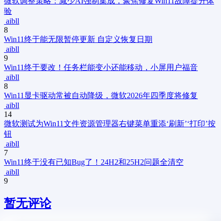
微软调整策略：减少AI强制集成，聚焦修复Win11故障提升体
验
aibll
8
Win11终于能无限暂停更新 自定义恢复日期
aibll
9
Win11终于要改！任务栏能变小还能移动，小屏用户福音
aibll
8
Win11显卡驱动常被自动降级，微软2026年四季度将修复
aibll
14
微软测试为Win11文件资源管理器右键菜单重添‘刷新’‘打印’按
钮
aibll
7
Win11终于没有已知Bug了！24H2和25H2问题全清空
aibll
9
暂无评论