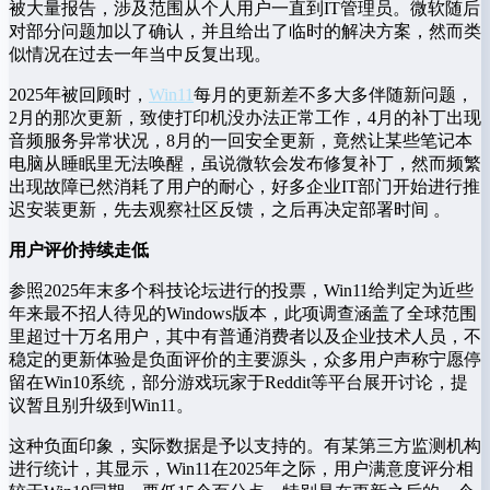
被大量报告，涉及范围从个人用户一直到IT管理员。微软随后
对部分问题加以了确认，并且给出了临时的解决方案，然而类
似情况在过去一年当中反复出现。
2025年被回顾时，
Win11
每月的更新差不多大多伴随新问题，
2月的那次更新，致使打印机没办法正常工作，4月的补丁出现
音频服务异常状况，8月的一回安全更新，竟然让某些笔记本
电脑从睡眠里无法唤醒，虽说微软会发布修复补丁，然而频繁
出现故障已然消耗了用户的耐心，好多企业IT部门开始进行推
迟安装更新，先去观察社区反馈，之后再决定部署时间 。
用户评价持续走低
参照2025年末多个科技论坛进行的投票，Win11给判定为近些
年来最不招人待见的Windows版本，此项调查涵盖了全球范围
里超过十万名用户，其中有普通消费者以及企业技术人员，不
稳定的更新体验是负面评价的主要源头，众多用户声称宁愿停
留在Win10系统，部分游戏玩家于Reddit等平台展开讨论，提
议暂且别升级到Win11。
这种负面印象，实际数据是予以支持的。有某第三方监测机构
进行统计，其显示，Win11在2025年之际，用户满意度评分相