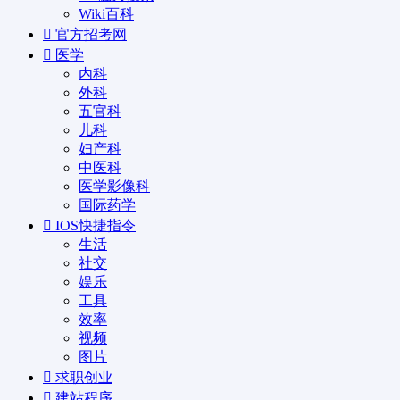
Wiki百科
官方招考网
医学
内科
外科
五官科
儿科
妇产科
中医科
医学影像科
国际药学
IOS快捷指令
生活
社交
娱乐
工具
效率
视频
图片
求职创业
建站程序