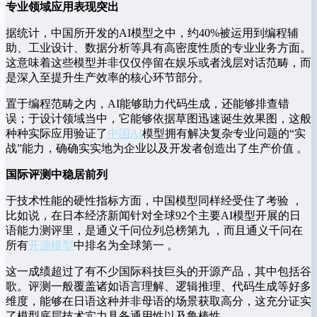
专业领域应用表现突出
据统计，中国所开发的AI模型之中，约40%被运用到编程辅
助、工业设计、数据分析等具有高密度性质的专业业务方面。
这意味着这些模型并非仅仅停留在娱乐或者浅层对话范畴，而
是深入至提升生产效率的核心环节部分。
置于编程范畴之内，AI能够助力代码生成，还能够排查错
误；于设计领域当中，它能够依据草图迅速诞生效果图，这般
种种实际应用验证了
中国AI
模型拥有解决复杂专业问题的“实
战”能力，确确实实地为企业以及开发者创造出了生产价值 。
国际评测中稳居前列
于技术性能的硬性指标方面，中国模型同样经受住了考验 ，
比如说，在日本经济新闻针对全球92个主要AI模型开展的日
语能力测评里，是通义千问位列总榜第九 ，而且通义千问在
所有
开源模型
中排名为全球第一 。
这一成绩超过了有不少国际科技巨头的开源产品，其中包括谷
歌。评测一般覆盖诸如语言理解、逻辑推理、代码生成等好多
维度，能够在日语这种并非母语的场景获取高分，这充分证实
了模型底层技术实力具备通用性以及鲁棒性。