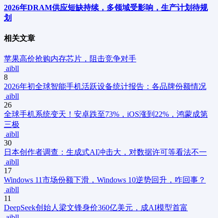
2026年DRAM供应短缺持续，多领域受影响，生产计划待规
划
相关文章
苹果高价抢购内存芯片，阻击竞争对手
aibll
8
2026年初全球智能手机活跃设备统计报告：各品牌份额情况
aibll
26
全球手机系统变天！安卓跌至73%，iOS涨到22%，鸿蒙成第
三极
aibll
30
日本创作者调查：生成式AI冲击大，对数据许可等看法不一
aibll
17
Windows 11市场份额下滑，Windows 10逆势回升，咋回事？
aibll
11
DeepSeek创始人梁文锋身价360亿美元，成AI模型首富
aibll