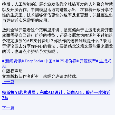
往后，人工智能的进展会愈发依靠全球搞开发的人的聚合智慧
以及开源合作。中国模型迅速前进显示出，在有着开放分享特
性的生态里，技术能够凭借更快的速率反复更新，并且催生出
与更贴近实际需要的应用。
放到全球开发者这个范畴里来讲，是更偏向于去运用免费开源
然而需要自己进行维护的模型，还是会愿意为闭源的不过能给
予稳定服务的API支付费用？你所作的选择到底是什么？欢迎
于评论区去分享你内心的看法，要是感觉这篇文章能带来启发
的话，也请点个赞给予支持哟 。
# 新闻资讯
# DeepSeek
# 中国AI
# 市场份额
# 开源模型
# 生成式
AI
©
版权声明
文章版权归作者所有，未经允许请勿转载。
上一篇
特斯拉AI芯片进展：完成AI5设计，迈向AI6，股价一度涨近
7%
下一篇