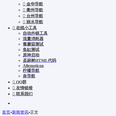
金华导航
衢州导航
台州导航
丽水导航
在线小工具
自动外链工具
流量消耗器
毒蘑菇测试
鱼缸测试
原神启动
圣诞树HTML代码
Allemoticon
柠檬导航
奈导航
QQ群
友情链接
联系我们
首页
•
新闻资讯
•
正文