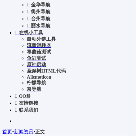
金华导航
衢州导航
台州导航
丽水导航
在线小工具
自动外链工具
流量消耗器
毒蘑菇测试
鱼缸测试
原神启动
圣诞树HTML代码
Allemoticon
柠檬导航
奈导航
QQ群
友情链接
联系我们
首页
•
新闻资讯
•
正文