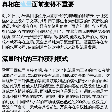
真相在
流量
面前变得不重要
6月21日, 小米集团那位身为董事长特别助理的徐洁云, 于社交
媒体之上发布了文字, 其引用了那位名为刘震云的作家所说的
话语, 宣称“没有真相, 只有情绪和角度”, 而这句话把当下网络
舆论场所存在的核心问题给点明了。在北京国际图书博览会的
现场, 雷军又一步进行了解释, 称那些对他发起攻击的人, 或许
根本就不存在立场, 完全是单纯为了流量而已。甚至还存在专
门的水军公司, 依靠制造争议这种方式来谋取流量费用。
流量时代的三种获利模式
雷军于回应里直接表明, 在当下这个以流量为王者的时代, 夸赞
你能产生流量, 骂你同样会有流量, 嘲讽你更是能带来流量。这
呈现出了三种典型的靠流量获取利益的模式情形: 正面的内容
凭借此吸引使他人认同的流量, 负面的内容借此激发出让人们
形成对立情绪的流量, 而嘲讽类内容是通过进行调侃去满足大
众那种情绪方面的需求。依据行业所做的统计数据, 在2025年
的时候, 中国网络水军的市场规模已然超过200亿元, 仅仅是抖
音这个平台每一天就会具备超过1万条存在争议性的内容是被