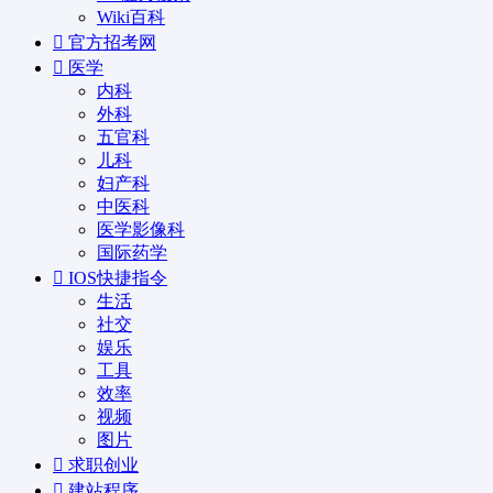
Wiki百科
官方招考网
医学
内科
外科
五官科
儿科
妇产科
中医科
医学影像科
国际药学
IOS快捷指令
生活
社交
娱乐
工具
效率
视频
图片
求职创业
建站程序