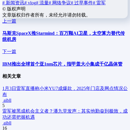
# 新闻资讯
# vlog
# 流量
# 网络争议
# 过早事件
# 雷军
©
版权声明
文章版权归作者所有，未经允许请勿转载。
上一篇
马斯克SpaceX推Starmind：百万颗AI卫星，太空算力替代传
统机房
下一篇
IBM推出全球首个亚1nm芯片，指甲盖大小集成千亿晶体管
相关文章
1月3日雷军直播称小米YU7成爆款，2025年门店及网点情况公
布
aibll
5
雷军被黑成机会主义者？潘九堂发声：其实他勤奋到极致，成
功还需把握机遇
aibll
16