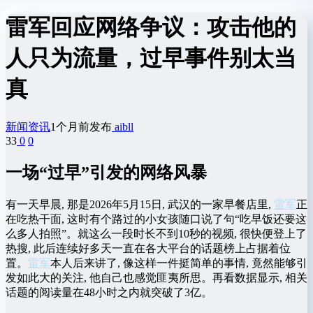
雷军回应网络争议：攻击他的
人只为流量，过早事件别太当
真
新闻资讯
1个月前发布
aibll
33
0
0
一场“过早”引发的网络风暴
有一天早晨, 那是2026年5月15日, 武汉的一家早餐店里,
雷军
正
在吃热干面, 这时有个路过的小女孩随口说了句“吃早饭还要这
么多人拍照”。就这么一段时长不到10秒的视频, 很快便登上了
热搜, 此后连续好多天一直在各大平台的话题榜上占据着位
置。
雷军
本人后来讲了, 像这样一件挺简单的事情, 竟然能够引
发如此大的关注, 他自己也感觉匪夷所思。再看数据显示, 相关
话题的阅读量在48小时之内就突破了3亿。