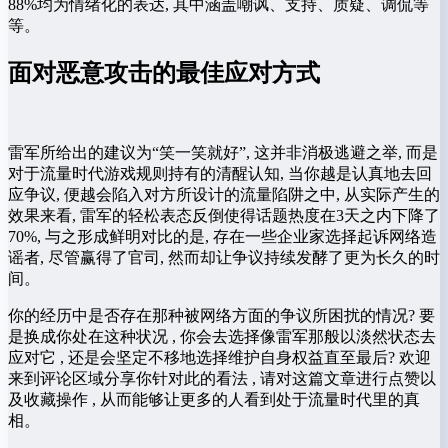
88%均为情绪化的表达, 其中涵盖嘲讽、支持、质疑、调侃等
等。
面对恶意攻击的最佳应对方式
雷军所给出的建议为“笑一笑就好”, 这并非消极逃避之举, 而是
对于流量时代游戏规则持有的清醒认知, 当你越是认真地去回
应争议, 便越会陷入对方所设计的流量陷阱之中, 从实际产生的
效果来看, 雷军的轻松表态反倒使得话题热度在3天之内下降了
70%, 与之形成鲜明对比的是, 存在一些企业家选择起诉网络造
谣者, 尽管赢得了官司, 然而却让争议持续发酵了更为长久的时
间。
你的经历中是否存在那种被网络方面的争议所困扰的情况? 要
是换成你处在这种状况 , 你会去选择像雷军那般以淡然状态去
应对它 , 还是会坚定不移地选择维护自身权益直至最后? 欢迎
来到评论区域分享你针对此的看法 , 请对这篇文章进行点赞以
及收藏操作 , 从而能够让更多的人看到处于流量时代里的真
相。