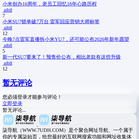
小米创办16周年，老员工回忆16年心路历程
aibll
7
小米SU7锁单破7万台 雷军回应营销大师标签
aibll
12
今晚7点雷军直播拆小米YU7，还可能公布2026年新年愿望
aibll
5
新一代SU7要来了！预售价公布，相比老款有这些升级
aibll
12
暂无评论
您必须登录才能参与评论！
立即登录
暂无评论...
柒导航（WWW.7UDH.COM）是个聚合网址导航、一个属于
你的专属柒始页，给您最好的互联网搜索功能和网址收集体