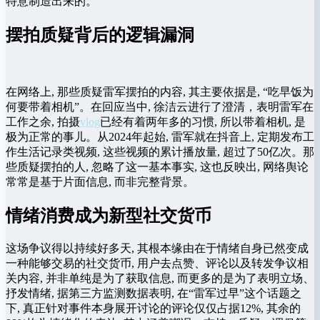
特意制造出来的。
摆拍质疑背后的逻辑漏洞
在网络上, 那些质疑雷军摆拍的内容, 其主要依据是, “吃早饭为
何要带着相机”。在回应当中, 徐洁云进行了澄清，表明雷军在
工作之余, 拍摄
vlog
已经有着两年多的习惯, 所以带着相机, 是
极为正常的事儿。从2024年起始, 雷军就在抖音上, 定期发布工
作生活记录类视频, 这些视频的累计播放量, 超过了50亿次。那
些质疑摆拍的人, 忽略了这一基本事实, 这也反映出, 网络舆论
常常是基于片面信息, 而非完整背景。
情绪消费成为新型社交货币
这场争议得以持续好多天, 其根本缘由在于情绪自身已然变成
一种能够交易的社交货币, 用户去点赞、评论以及转发争议相
关内容, 并非单纯是为了获取信息, 而更多的是为了表明立场、
抒发情绪, 据第三方监测数据表明, 在“雷军过早”这个话题之
下, 真正针对事件本身展开讨论的评论仅仅占据12%, 其余的