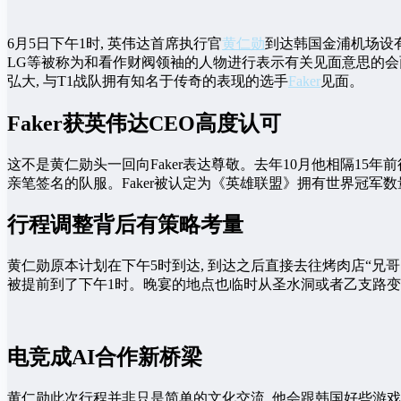
6月5日下午1时, 英伟达首席执行官
黄仁勋
到达韩国金浦机场设
LG等被称为和看作财阀领袖的人物进行表示有关见面意思的会
弘大, 与T1战队拥有知名于传奇的表现的选手
Faker
见面。
Faker获英伟达CEO高度认可
这不是黄仁勋头一回向Faker表达尊敬。去年10月他相隔15年前往韩
亲笔签名的队服。Faker被认定为《英雄联盟》拥有世界冠军
行程调整背后有策略考量
黄仁勋原本计划在下午5时到达, 到达之后直接去往烤肉店“兄哥肉
被提前到了下午1时。晚宴的地点也临时从圣水洞或者乙支路变成
电竞成AI合作新桥梁
黄仁勋此次行程并非只是简单的文化交流, 他会跟韩国好些游戏巨头开