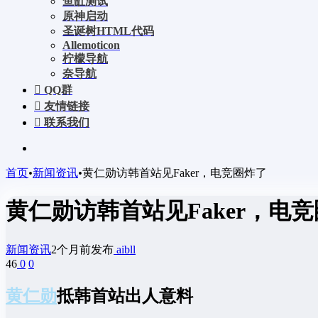
鱼缸测试
原神启动
圣诞树HTML代码
Allemoticon
柠檬导航
奈导航
QQ群
友情链接
联系我们
首页
•
新闻资讯
•
黄仁勋访韩首站见Faker，电竞圈炸了
黄仁勋访韩首站见Faker，电
新闻资讯
2个月前发布
aibll
46
0
0
黄仁勋
抵韩首站出人意料