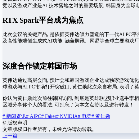
竞以及游戏产业是AI 技术落地之时的重要场景, 韩国身为全球
RTX Spark平台成为焦点
此次会议的关键产品, 是依据英伟达倾力塑造的下一代AI PC平台R
及高性能端侧生成式AI功能, 涵盖腾讯、网易等全球主要游戏厂商,
深度合作锁定韩国市场
英伟达通过高层会面, 预计会和韩国游戏企业达成独家游戏优化等
球游戏与AI PC市场打开突破口, 黄仁勋此次亲自布局, 表明
你认为黄仁勋此次前往韩国访问, 到底是英雄联盟职业选手李相赫, 
区域分享你个人的看法, 可别忘了为本文点赞以及进行转发！
# 新闻资讯
# AIPC
# Faker
# NVIDIA
# 电竞
# 黄仁勋
©
版权声明
文章版权归作者所有，未经允许请勿转载。
上一篇