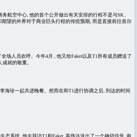
务航空中心, 他的首个公开做出有关安排的行程不是与SK、
和期望的外界对于商业巨头行程的传统预期, 而是直接前往首尔
了全场人员欢呼。今年4月 , 他又给Faker以及T1所有成员赠送了
个人成就的敬重。
主席李海珍一起共进晚餐。然而在和T1进行协调之后, 到达的时间
统, 他去拜访T1和Faker, 英伟达送出了一个确切信号, 电