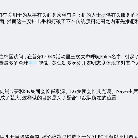
有有关用于为从事有关商务乘坐有关飞机的人士提供有关服务的商
面, 然而这一安排出乎和打破了不在传统预料范围之内事先推想
国访问 , 在首尔COEX活动里三次大声呼喊Faker名字 , 引起
数量最多的全球
电竞
偶像 , 黄仁勋多次公开表明态度体现了对其
铺”, 要和SK集团会长崔泰源、LG集团会长具光谟、Naver
了弘大, 这样做的目的是为了配合T1战队所在的位置。
展战略会谈, 核心议题是打造下一代AI PC平台以及机器人生态系