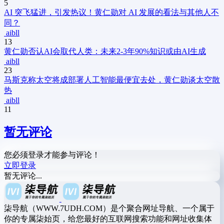
5
AI 突飞猛进，引发热议！黄仁勋对 AI 发展的看法与其他人不
同？
aibll
13
黄仁勋否认AI会取代人类：未来2-3年90%知识或由AI生成
aibll
23
马斯克称太空将成部署人工智能最便宜去处，黄仁勋谈太空散
热
aibll
11
暂无评论
您必须登录才能参与评论！
立即登录
暂无评论...
柒导航（WWW.7UDH.COM）是个聚合网址导航、一个属于
你的专属柒始页，给您最好的互联网搜索功能和网址收集体