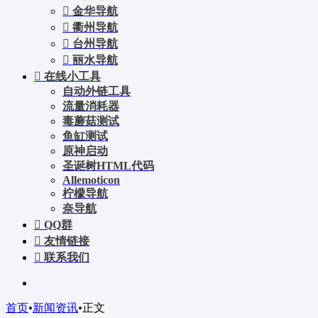
金华导航
衢州导航
台州导航
丽水导航
在线小工具
自动外链工具
流量消耗器
毒蘑菇测试
鱼缸测试
原神启动
圣诞树HTML代码
Allemoticon
柠檬导航
奈导航
QQ群
友情链接
联系我们
首页
•
新闻资讯
•
正文