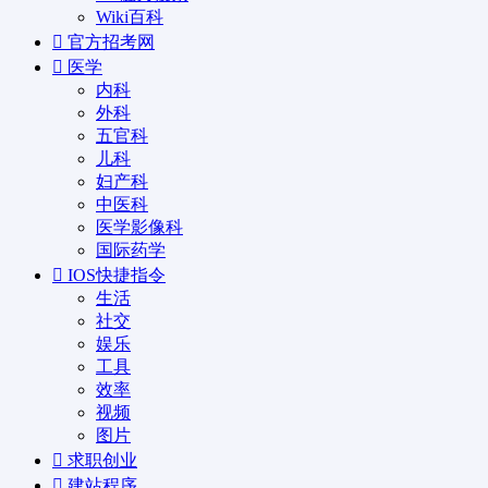
Wiki百科
官方招考网
医学
内科
外科
五官科
儿科
妇产科
中医科
医学影像科
国际药学
IOS快捷指令
生活
社交
娱乐
工具
效率
视频
图片
求职创业
建站程序