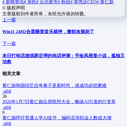
# 新闻资讯
# 亲民
# 台北夜市
# 粉丝
# 英伟达CEO
# 黄仁勋
©
版权声明
文章版权归作者所有，未经允许请勿转载。
上一篇
Win11 24H2合盖睡觉音乐就停，微软改规则了
下一篇
末日打电话游戏薛定谔的电话评测：手绘风视觉小说，孤独又
治愈
相关文章
黄仁勋韩国综艺自夸鼻子是新时尚，谈成功必经磨难
aibll
36
2026年1月7日黄仁勋出席联想大会，畅谈AI引发的IT变革
aibll
9
黄仁勋呼吁普通人学AI提升，编码员等职业人数或大增
aibll