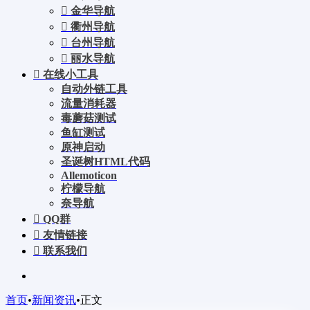
金华导航
衢州导航
台州导航
丽水导航
在线小工具
自动外链工具
流量消耗器
毒蘑菇测试
鱼缸测试
原神启动
圣诞树HTML代码
Allemoticon
柠檬导航
奈导航
QQ群
友情链接
联系我们
首页
•
新闻资讯
•
正文