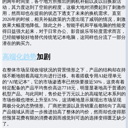
的两年时间里，各个地方所推出的购机补贴以及以旧换新活
动，其力度达到了空前的程度，这极大地对消费起到了刺激作
用，然而却也在提前的状态下透支了未来的换机需求。直至
2026年的时候，相关补贴政策的力度出现了减弱的情况，刺激
效果大幅度地降低。除此之外，智能手机和平板电脑的性能变
得日益强大起来，对于日常办公、影音娱乐等轻度需求而言，
已经能够较好地替代传统笔记本电脑，这同样也分流了一部分
潜在的购买力。
高端化趋势
加剧
在整体市场呈现收缩状况的背景情形之下，产品的结构却在持
续不断地朝着高端方向进行迁移。有着搭载专用AI处理单元
的“AI笔记本”，它的市场渗透率已然快要接近50%，这类有着
特定配备的产品平均售价高达7718元，明显显著地高于普通的
机型产品。与此同时，售价处于万元以上的高端笔记本系列的
市场份额也增长上升至8.5%，这清晰地显示展现出市场呈现
两极分化的态势情形。厂商把资源以及营销重点都转向了高端
产品领域从而进一步推进抬高了整体的均价，然而却也使得那
些预算花费有限的消费者因而感觉到可选的选择变得匮乏缺少
了。