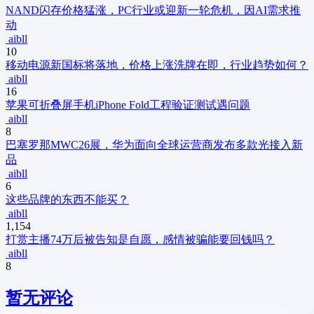
NAND闪存价格猛涨，PC行业或迎新一轮危机，因AI需求推
动
aibll
10
移动电源新国标将落地，价格上涨洗牌在即，行业趋势如何？
aibll
16
苹果可折叠屏手机iPhone Fold工程验证测试遇问题
aibll
8
巴塞罗那MWC26展，华为面向全球运营商发布多款光接入新
品
aibll
6
这些品牌的东西不能买？
aibll
1,154
打赏主播74万后被告知是自愿，感情被骗能要回钱吗？
aibll
8
暂无评论