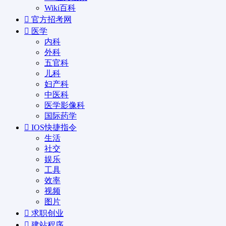
Wiki百科
官方招考网
医学
内科
外科
五官科
儿科
妇产科
中医科
医学影像科
国际药学
IOS快捷指令
生活
社交
娱乐
工具
效率
视频
图片
求职创业
建站程序