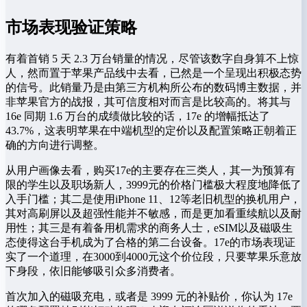
市场表现验证策略
有着首销 5 天 2.3 万台销量的情况，尽管该数字自身算不上惊
人，然而置于苹果产品线中去看，已然是一个呈现出积极态势
的信号。此销量乃是由第三方机构所公布的数码博主数据，并
非苹果官方的战报，其可信度相对而言是比较高的。将其与
16e 同期 1.6 万台的成绩做比较的话，17e 的增幅抵达了
43.7%，这表明苹果在中端机型的定价以及配置策略正朝着正
确的方向进行调整。
从用户画像去看，购买17e的主要存在三类人，其一为预算有
限的学生以及职场新人，3999元的价格门槛极大程度地降低了
入手门槛；其二是使用iPhone 11、12等老旧机型的换机用户，
其对高刷屏以及超强性能并不敏感，而是更加看重续航以及耐
用性；其三是有着备用机需求的商务人士，eSIM以及磁吸生
态使得这台手机成为了合格的第二台设备。17e的市场表现证
实了一个道理，在3000到4000元这个价位段，只要苹果乐意放
下身段，依旧能够吸引众多消费者。
首次加入的磁吸充电，或者是 3999 元的补贴价，你认为 17e