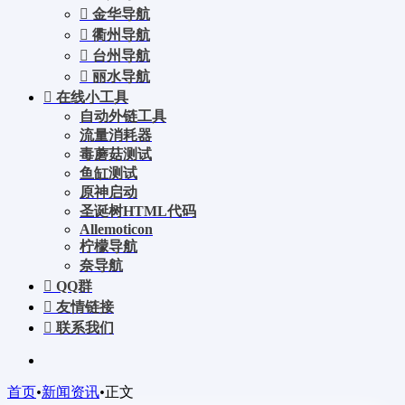
金华导航
衢州导航
台州导航
丽水导航
在线小工具
自动外链工具
流量消耗器
毒蘑菇测试
鱼缸测试
原神启动
圣诞树HTML代码
Allemoticon
柠檬导航
奈导航
QQ群
友情链接
联系我们
首页
•
新闻资讯
•
正文