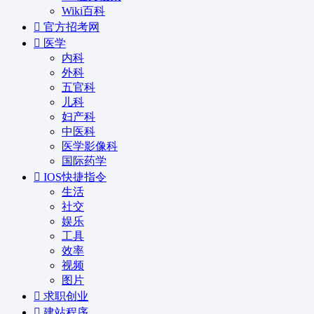
Wiki百科
官方招考网
医学
内科
外科
五官科
儿科
妇产科
中医科
医学影像科
国际药学
IOS快捷指令
生活
社交
娱乐
工具
效率
视频
图片
求职创业
建站程序