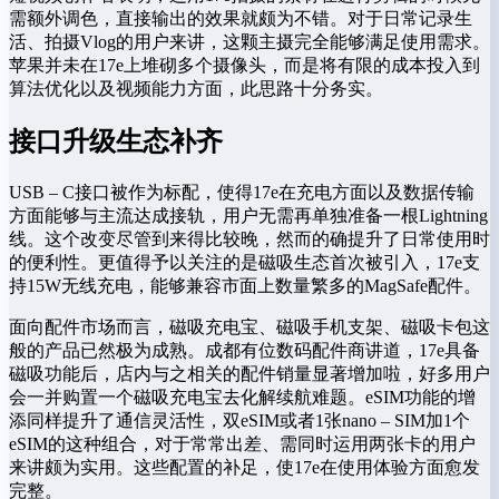
需额外调色，直接输出的效果就颇为不错。对于日常记录生
活、拍摄Vlog的用户来讲，这颗主摄完全能够满足使用需求。
苹果并未在17e上堆砌多个摄像头，而是将有限的成本投入到
算法优化以及视频能力方面，此思路十分务实。
接口升级生态补齐
USB – C接口被作为标配，使得17e在充电方面以及数据传输
方面能够与主流达成接轨，用户无需再单独准备一根Lightning
线。这个改变尽管到来得比较晚，然而的确提升了日常使用时
的便利性。更值得予以关注的是磁吸生态首次被引入，17e支
持15W无线充电，能够兼容市面上数量繁多的MagSafe配件。
面向配件市场而言，磁吸充电宝、磁吸手机支架、磁吸卡包这
般的产品已然极为成熟。成都有位数码配件商讲道，17e具备
磁吸功能后，店内与之相关的配件销量显著增加啦，好多用户
会一并购置一个磁吸充电宝去化解续航难题。eSIM功能的增
添同样提升了通信灵活性，双eSIM或者1张nano – SIM加1个
eSIM的这种组合，对于常常出差、需同时运用两张卡的用户
来讲颇为实用。这些配置的补足，使17e在使用体验方面愈发
完整。