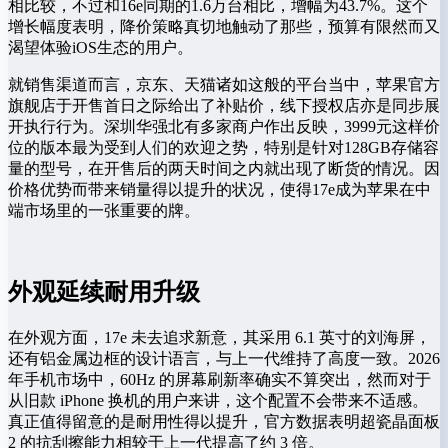
相比较，不过和16e同期的1.6万台相比，增幅为43.7%。这个
增长幅度表明，降价策略真切地触动了那些，预算有限然而又
渴望体验iOS生态的用户。
就销售渠道而言，京东、天猫诸如这般的平台当中，苹果官方
旗舰店于开售首日之际给出了补贴价，线下授权店亦是同步展
开执行行为。深圳华强北有多家商户作出反映，3999元这样价
位的版本最为受到人们的欢迎之势，特别是针对128GB存储容
量的型号，在开售后的两天时间之内就出现了断货的情况。因
价格优势而带来销量得以提升的状况，使得17e成为苹果在中
端市场里的一张重要的牌。
外观延续耐用升级
在外观方面，17e 未去追求新意，其采用 6.1 英寸的刘海屏，
还有铝金属边框的设计语言，与上一代维持了高度一致。2026
年手机市场中，60Hz 的屏幕刷新率确实不算突出，然而对于
从旧款 iPhone 换机的用户来讲，这个配置不会带来不适感。
真正值得留意的是耐用性得以提升，官方数据表明超瓷晶面板
2 的抗刮擦能力相较于上一代提高了约 3 倍。