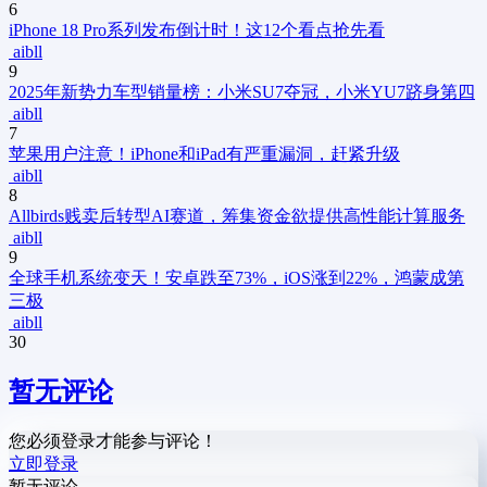
6
iPhone 18 Pro系列发布倒计时！这12个看点抢先看
aibll
9
2025年新势力车型销量榜：小米SU7夺冠，小米YU7跻身第四
aibll
7
苹果用户注意！iPhone和iPad有严重漏洞，赶紧升级
aibll
8
Allbirds贱卖后转型AI赛道，筹集资金欲提供高性能计算服务
aibll
9
全球手机系统变天！安卓跌至73%，iOS涨到22%，鸿蒙成第
三极
aibll
30
暂无评论
您必须登录才能参与评论！
立即登录
暂无评论...