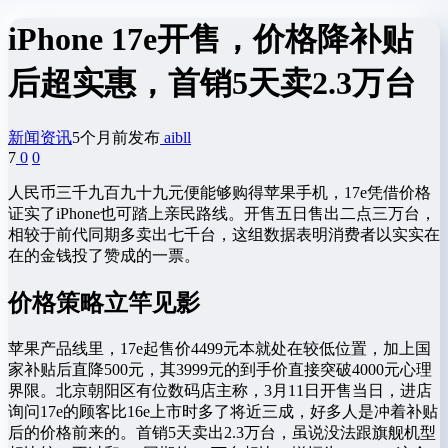
iPhone 17e开售，价格降补贴
后超实惠，首销5天卖2.3万台
新闻资讯
5个月前发布
aibll
7
0
0
人民币三千九百九十九元便能够购得苹果手机，17e凭借价格
证实了iPhone也可踏上亲民路线。开售五日售出二点三万台，
相较于前代同期多卖出七千台，这组数据表明消费者以实实在
在的金钱投了赞成的一票。
价格策略立竿见影
苹果产品线里，17e起售价4499元本就处在较低位置，加上国
家补贴后直降500元，其3999元的到手价直接突破4000元心理
界限。北京朝阳区有位数码店主称，3月11日开售当日，进店
询问17e的顾客比16e上市时多了将近三成，好多人是冲着补贴
后的价格前来的。首销5天卖出2.3万台，虽说没法跟旗舰机型