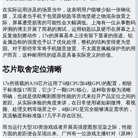
在实际运用涉及的场景当中，这表明用户能够少贴一张钢化
膜，又或者当手机于包里跟钥匙等质地坚硬之物混杂放置之
际，屏幕遭受损害的可能性会大幅调低。上海有一位从事数码
评测的博主开展了简易的测试，运用钥匙以及硬币在屏幕之上
反复做刮擦动作，17e的屏幕基本上没有留下显著的痕迹。铝
金属边框的强度也予以了优化处理，整机的结构变得更为坚
固。对于那些常常将手机随意放置、不太愿意佩戴保护壳的用
户而言，这种耐用性的提高是具备实际意义的价值。
芯片取舍定位清晰
17e所搭载的A19芯片运用了6核CPU加4核GPU的配置，相较
于标准版17而言，它少了一颗GPU核心。这种取舍极为清晰
明确，也就是借助阉割图形性能的方式来拉开产品定位之间的
差距。从实际体验的角度来讲，在日常使用诸如刷微博、看视
频、处理文档等场景之中，4核GPU是完全能够满足需求的，
其流畅度和标准版17几乎不存在区别。
而当运行大型3D类游戏或者开展高强度图形渲染之际，性能
方面的差距便会呈现出来。广州有一位游戏主播针对《原神》