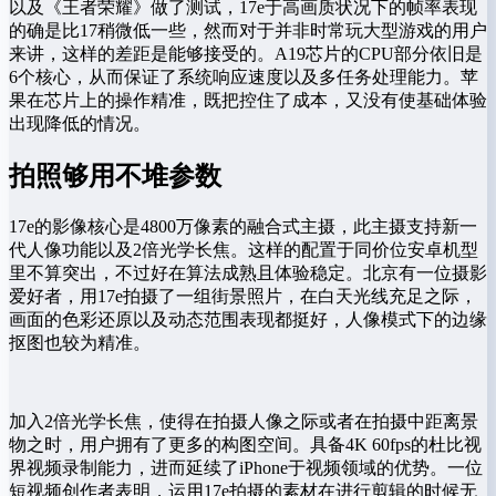
以及《王者荣耀》做了测试，17e于高画质状况下的帧率表现
的确是比17稍微低一些，然而对于并非时常玩大型游戏的用户
来讲，这样的差距是能够接受的。A19芯片的CPU部分依旧是
6个核心，从而保证了系统响应速度以及多任务处理能力。苹
果在芯片上的操作精准，既把控住了成本，又没有使基础体验
出现降低的情况。
拍照够用不堆参数
17e的影像核心是4800万像素的融合式主摄，此主摄支持新一
代人像功能以及2倍光学长焦。这样的配置于同价位安卓机型
里不算突出，不过好在算法成熟且体验稳定。北京有一位摄影
爱好者，用17e拍摄了一组街景照片，在白天光线充足之际，
画面的色彩还原以及动态范围表现都挺好，人像模式下的边缘
抠图也较为精准。
加入2倍光学长焦，使得在拍摄人像之际或者在拍摄中距离景
物之时，用户拥有了更多的构图空间。具备4K 60fps的杜比视
界视频录制能力，进而延续了iPhone于视频领域的优势。一位
短视频创作者表明，运用17e拍摄的素材在进行剪辑的时候无