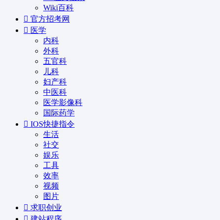
Wiki百科
官方招考网
医学
内科
外科
五官科
儿科
妇产科
中医科
医学影像科
国际药学
IOS快捷指令
生活
社交
娱乐
工具
效率
视频
图片
求职创业
建站程序