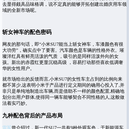
去显得颇具品味格调，说不定真的能够开拓创建出婚庆用车领
域的全新市场呢。
斩女神车的配色密码
网友的那句话，即“小米SU7能当上斩女神车，车漆颜色有很
大功劳”，确实点中了要害。汽车颜色是车辆的性格外衣。璀
璨洋红具有鲜亮活泼的气质 ，吸引的是同样活泼外向的女
孩。新出的赤霞红更显沉稳高级 ，容易打动那些喜欢低调奢
华的女性用户。
就市场给出的反馈而言,小米SU7的女性车主占到的比例向来
都不算少,这表明小米于产品进行定义期间的确用心投入了,并
非只是单纯地制造出车辆,而是借助不一样的颜色配置,精确地
划分出用户群体,使得同一辆车能够契合不同性格的人,这般做
法着实巧妙。
九种配色背后的产品布局
雷军
曾介绍过，新一代SU7一共有9种外观车色，于新能源车