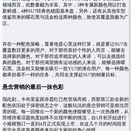
领域而言，此数量颇为丰富。其中，3种专属新颜色用以打造
新鲜感，4种SU7经典色稳固基本盘，另外，还有从其他车型
借鉴而来的曜石黑与流金粉这两种颜色，致使其覆盖面极为广
泛。
存在一种配色策略，显著地是心里这样打算，就是要让SU7去
覆盖数目更多的用户。对于那些喜好个性的人而言 ，能够去
选择新的颜色。对于那些追求稳定的人来讲 ，可以去挑选经
典的颜色。对于那些渴望拥有运动感的人来说 ，能够选择曜
石黑。流金粉又能够去吸引一批YU7的潜在用户。每一种颜色
都承担着不一样的任务 ，共同去支撑起SU7的销量目标。
悬念营销的最后一抹色彩
现此刻，卡布里蓝跟赤霞红已然登场亮相，而那第三款全新的
配色依旧处于保密状态之中，这般玩法的悬念营销可是相当厉
害的呢。每一回推出一个新的颜色便能够登上一次热搜榜，从
而维持着话题热度始终不出现中断的情况，自1月初开始进行
小规模预订一直到4月正式实现上市，在这几个月的时间段里
面完全是依靠着颜色来勾起大家的好奇心的呀。