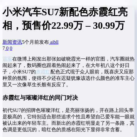
小米汽车SU7新配色赤霞红亮
相，预售价22.99万 – 30.99万
新闻资讯
5个月前发布
aibll
7
0
0
雷军
在微博上刚发出那张如破晓霞光一样的官图，汽车圈就热
闹起来了，数码圈也跟着热闹起来了，在大年初八这个好日
子，小米SU7的
赤霞红
配色正式现于众人眼前，既喜庆又应那
种景的氛围，使得不少还在迟疑犹豫该选什么颜色的准车主心
里又一次像草生长般有反应了。
赤霞红与璀璨洋红的同门对决
初代SU7的招牌色璀璨洋红，是亮丽张扬的，开在路上回头率
是极高的，它特别适合那些追求个性且希望自己爱车能一眼就
被认出来的年轻车主。而新出的赤霞红明显走了另一条路，其
色调是更低沉的，暗红色的质感在阳光下显得非常含蓄。