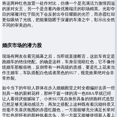
将这两种红色放置一处作对比，仿佛一个是充满活力激情四溢
的派对女王，另一个是含蓄内敛优雅端庄的职场精英。光彩夺
目的璀璨洋红于阳光下会反射出夺目耀眼的光芒，而赤霞红却
更似吸纳了光线，把能量隐匿于深邃的车漆之中，彰示出全然
不同的审美趋向。
婚庆市场的潜力股
现场有网友在看完揭幕之后，当即就直接断言，这款车肯定是
跑婚车的绝佳绝配。的确是这样，车身呈现暗红色，它不像传
统婚车那般俗艳，反倒带有一种高级的质感，要是扎上花束当
作主婚车，车队搭配白色或者黑色的SU7，视觉效果绝对会非
常炸裂。
如今当下的年轻人群体在步入婚姻殿堂之时全都偏好去弄一些
别具一格的新鲜花样，那种千篇一律的清一色BBA早就已经
让人看得厌烦腻味了。小米SU7其自身所具备的轿跑样式造型
已然足够充满动感活力，再加之搭配上这种既有着沉稳特质又
丝毫不失喜庆氛围的赤霞红颜色，一方面能够充分满足长辈对
于红色所怀有的那种执着念头，另一方面又能够使得新人看上