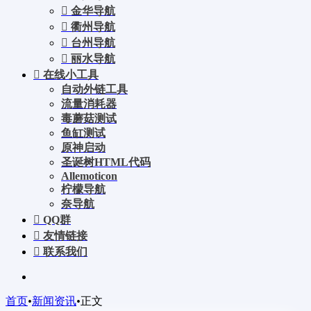
金华导航
衢州导航
台州导航
丽水导航
在线小工具
自动外链工具
流量消耗器
毒蘑菇测试
鱼缸测试
原神启动
圣诞树HTML代码
Allemoticon
柠檬导航
奈导航
QQ群
友情链接
联系我们
首页
•
新闻资讯
•
正文