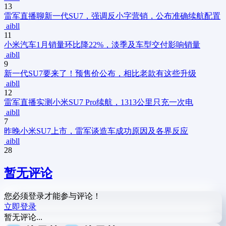
13
雷军直播聊新一代SU7，强调反小字营销，公布准确续航配置
aibll
11
小米汽车1月销量环比降22%，淡季及车型交付影响销量
aibll
9
新一代SU7要来了！预售价公布，相比老款有这些升级
aibll
12
雷军直播实测小米SU7 Pro续航，1313公里只充一次电
aibll
7
昨晚小米SU7上市，雷军谈造车成功原因及各界反应
aibll
28
暂无评论
您必须登录才能参与评论！
立即登录
暂无评论...