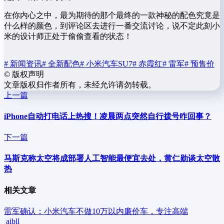
在你内心之中，最为期待的那个最终的一款神秘的配色究竟是
什么样的颜色，到评论区去进行一番交流讨论，说不定此刻小
米的设计师正处于偷偷查看的状态！
# 新闻资讯
# 全新配色
# 小米汽车SU7
# 赤霞红
# 雷军
# 预售价
©
版权声明
文章版权归作者所有，未经允许请勿转载。
上一篇
iPhone自动打电话上热搜！凌晨两点突然自行拨号咋回事？
下一篇
马斯克称太空将成部署人工智能最便宜去处，黄仁勋谈太空散
热
相关文章
雷军确认：小米汽车不做10万以内廉价车，专注高端
aibll