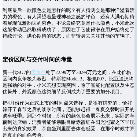
到底最后一款颜色会是怎样的呢？有人猜测会是那种洋溢着活
力的橙色，有人渴望着呈现神秘之感的绿色，还有人满心期待
着展现优雅韵味的紫色。不论最终究竟是什么颜色，小米此次
这般举动已然取得成功了，原因在于它使得潜在用户始终处于
持续讨论、满心期待的状态，而非转身去关注其他的车辆了。
定价区间与交付时间的考量
新一代SU7的
预售价
处于22.99万至30.99万元之间，在此价格
区间内竞争极为激烈，特斯拉Model 3、极氪007、比亚迪汉均
是强劲的对手，小米若想实现突围，除了智能化配置以及生态
优势外，外观颜色这类细节反倒成为了重要的加分项目。
把4月份作为正式上市的时间点来选择，是很有讲究的，恰好
躲开了春节之后的淡季时间，还能够赶得上春夏交替时展开的
购车旺季。到那个时候，所有的颜色都会展示出来，实际的车
辆到达店铺，消费者能够亲眼目睹赤霞红在阳光照耀之下呈现
出来的真实效果，亲自坐到里面去体会感受，在那个时候才算
是真正的面临考验。