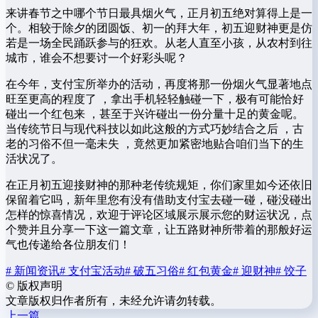
来讲春节之中哪个节日最具烟火气，正月初五绝对算得上是一
个。相较于除夕的团圆饭、初一的拜大年，初五迎财神更是仿
若是一场全民踊跃参与的狂欢。从老人直至小孩，从农村到往
城市，谁会不想要讨一个好彩头呢？
在今年，支付宝所举办的活动，再度将那一份烟火气显著地点
旺至更高的程度了 ，拿出手机轻轻触碰一下，极有可能恰好
碰出一个红包来 ，甚至于兴许碰出一份分量十足的黄金呢。
当传统节日与现代科技以如此这般的方式巧妙结合之后 ，古
老的习俗不但一毫未失 ，竟然更加紧密地贴合咱们当下的生
活状况了。
在正月初五迎接财神的那种老传统规矩，你们家里如今还依旧
保留着它吗，新年里您有没有借助支付宝去碰一碰，碰没碰出
怎样的惊喜情况，欢迎于评论区域展示展示您的财运状况，点
个赞并且分享一下这一篇文章，让五路财神所带着的那般好运
气也传递给各位朋友们！
# 新闻资讯
# 支付宝活动
# 破五习俗
# 红包黄金
# 迎财神
# 饺子
©
版权声明
文章版权归作者所有，未经允许请勿转载。
上一篇