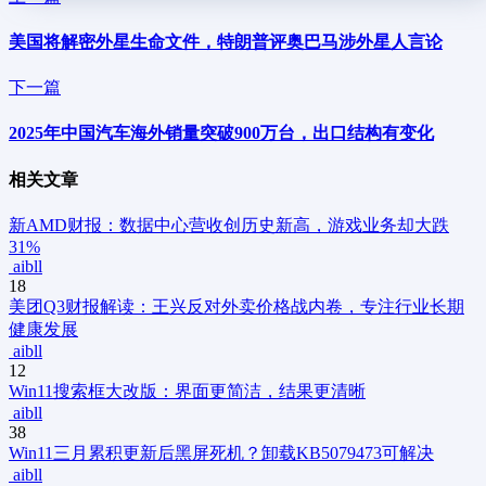
美国将解密外星生命文件，特朗普评奥巴马涉外星人言论
下一篇
2025年中国汽车海外销量突破900万台，出口结构有变化
相关文章
新
AMD财报：数据中心营收创历史新高，游戏业务却大跌
31%
aibll
18
美团Q3财报解读：王兴反对外卖价格战内卷，专注行业长期
健康发展
aibll
12
Win11搜索框大改版：界面更简洁，结果更清晰
aibll
38
Win11三月累积更新后黑屏死机？卸载KB5079473可解决
aibll