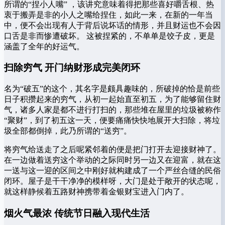
所谓的“捏小人嘴” ，该讲究意味着得把那些喜好嚼舌根、热
衷于搬弄是非的小人之嘴给捏住，如此一来，在新的一年当
中，便不会出现有人于背后说坏话的情形，并且财运也不会因
口舌是非而惨遭破坏。 这被捏紧的，不单单是饺子皮，更是
涵盖了全年的好运气。
扫除穷气 开门纳财形成完美闭环
名为“破五”的这个，其名字是颇具趣味的，所破掉的恰是前些
日子积攒起来的穷气，从初一起始直至初五，为了能够留住财
气，诸多人家是都不进行打扫的，那些堆在屋里的垃圾被称作
“聚财”，到了初五这一天，便要痛痛快快地展开大扫除，将垃
圾全部都倒掉，此乃所谓的“送穷”。
将穷气给送走了之后呢紧邻着的便是把门打开去迎接财神了。
在一边做着送穷这个举动的之际同时另一边又在迎富，就在这
一送与这一迎的区间之中刚好就构建成了一个严丝合缝的民俗
闭环。屋子是干干净净的模样呀，大门是处于敞开的状态呢，
就这样静候着五路财神携带着金银财宝进入门内了。
烟火气最浓 传统节日融入现代生活