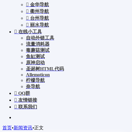
金华导航
衢州导航
台州导航
丽水导航
在线小工具
自动外链工具
流量消耗器
毒蘑菇测试
鱼缸测试
原神启动
圣诞树HTML代码
Allemoticon
柠檬导航
奈导航
QQ群
友情链接
联系我们
首页
•
新闻资讯
•
正文