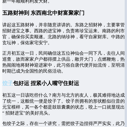
新一年顺顺利利发大财。
五路财神到 东西南北中财富聚家门
讲起这五路财神，并非随意讲讲的。东路之招财神，主要掌管
招财进宝之事。西路的进宝神，负责将珍宝运来。南路的利市
官，确保你买卖顺遂。北路的纳珍神，看守自家财库。中路的
玄坛神，保佑家宅安宁。
正月初五这一日，民间确信这五位神仙会一同下凡，去往人间
巡查，故而家家户户都得摆上供品，敞开大门，点燃鞭炮，热
热闹闹地将财神迎进家中，此习俗自唐代便开始流传，至明清
时期已成为全国性的民俗活动。
饺子
包好运 捏紧小人嘴守住财运
初五这一日该吃些什么？南方与北方的友人，极其难得地达成
了统一，这般统一便是饺子了。饺子所拥有的形状酷似往昔的
元宝模样，其一各个都是鼓鼓囊囊的状态，咬上一口就显现出
“ 招财进宝”的美好兆头。
包饺子之际，存在一个讲究，需把饺子边捏得严严实实，此乃