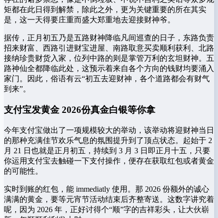
矩都在此日得到解禁，除此之外，更为关键重要的所在其实
是，这一天得要庄重而盛大郑重地去迎接财神爷。
据传，正月初五乃是五路财神降临凡间巡查的日子，东路负责
招来财富、西路引进财宝进屋、南路取意买卖顺利获利、北路
接纳珍贵财货入家，位列中路的则是掌管万利的玄坦财神。五
路神仙全都降临此处，这预示着来自各个方向的钱财均要涌入
家门。因此，俗语有云“初五去迎财神，各个道路都会有财气
到来”。
支付宝发黄金 2026份真金白银等你拿
今年支付宝做出了一项规模较大的举动，该举动将迎财神当日
的那种充满佳节欢乐气息的氛围提升到了顶点状态。起始于 2
月 21 日也就是正月初五，持续到 3 月 3 日即正月十五，只要
你运用支付宝去触碰一下支付操作，便存在获取红包或者黄金
的可能性。
实时到账的红包，能 immediatly 使用。那 2026 份额外的诚心
满满的黄金，要等元宵节活动结束后齐整寄送。这数字讲究着
呢，因为 2026 年，正好讨得个“顺”字的吉祥彩头，让大伙崭