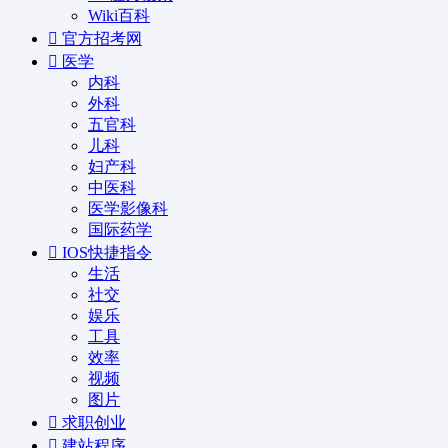
Wiki百科
官方招考网
医学
内科
外科
五官科
儿科
妇产科
中医科
医学影像科
国际药学
IOS快捷指令
生活
社交
娱乐
工具
效率
视频
图片
求职创业
建站程序