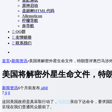
鱼缸测试
原神启动
圣诞树HTML代码
Allemoticon
柠檬导航
奈导航
QQ群
友情链接
联系我们
首页
•
新闻资讯
•
美国将解密外星生命文件，特朗普评奥巴马涉
美国将解密外星生命文件，特
新闻资讯
6个月前发布
aibll
7
0
0
这回美国政府是真采取行动了，
特朗普
亲自下达命令，要求国
呈现在我们普通民众眼前了。