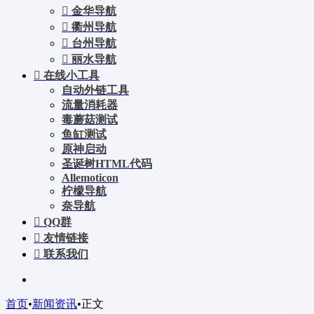
金华导航
衢州导航
台州导航
丽水导航
在线小工具
自动外链工具
流量消耗器
毒蘑菇测试
鱼缸测试
原神启动
圣诞树HTML代码
Allemoticon
柠檬导航
奈导航
QQ群
友情链接
联系我们
首页
•
新闻资讯
•
正文