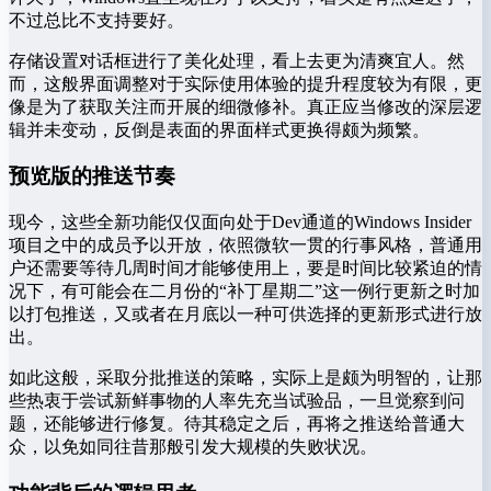
不过总比不支持要好。
存储设置对话框进行了美化处理，看上去更为清爽宜人。然
而，这般界面调整对于实际使用体验的提升程度较为有限，更
像是为了获取关注而开展的细微修补。真正应当修改的深层逻
辑并未变动，反倒是表面的界面样式更换得颇为频繁。
预览版的推送节奏
现今，这些全新功能仅仅面向处于Dev通道的Windows Insider
项目之中的成员予以开放，依照微软一贯的行事风格，普通用
户还需要等待几周时间才能够使用上，要是时间比较紧迫的情
况下，有可能会在二月份的“补丁星期二”这一例行更新之时加
以打包推送，又或者在月底以一种可供选择的更新形式进行放
出。
如此这般，采取分批推送的策略，实际上是颇为明智的，让那
些热衷于尝试新鲜事物的人率先充当试验品，一旦觉察到问
题，还能够进行修复。待其稳定之后，再将之推送给普通大
众，以免如同往昔那般引发大规模的失败状况。