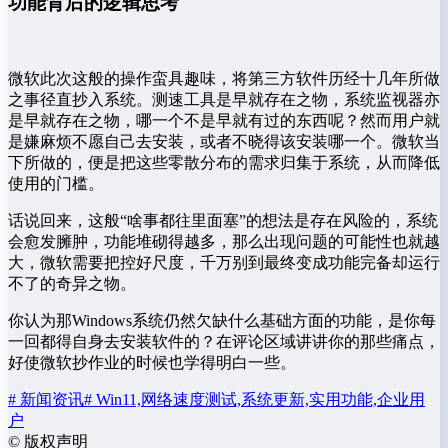
功能背后的逻辑思考
微软此次这般的操作蛮具趣味，将第三方软件历经十几年所做
之事径直抄入系统。测速工具是早就存在之物，系统监视器亦
是早就存在之物，哪一个不是早就有过的东西呢？然而用户就
是嫌麻烦不愿自己去安装，或者不晓得该安装哪一个。微软当
下所做的，便是把这些零散分布的需求归集于系统，从而降低
使用的门槛。
话说回来，这般“啥事都往里面塞”的想法是存在风险的，系统
会愈发臃肿，功能堆砌得越多，那么出现问题的可能性也就越
大，微软需要把控好尺度，千万别到最终变成功能完备却运行
不了的奇异之物。
你认为那Windows系统仍然欠缺什么基础方面的功能，是你每
一回都得自身去安装软件的？在评论区域讲讲你的那些痛点，
好使微软抄作业的时候也学得明白一些。
# 新闻资讯
# Win11,网络速度测试,系统更新,实用功能,企业用
户
©
版权声明