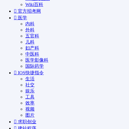
Wiki百科
官方招考网
医学
内科
外科
五官科
儿科
妇产科
中医科
医学影像科
国际药学
IOS快捷指令
生活
社交
娱乐
工具
效率
视频
图片
求职创业
建站程序