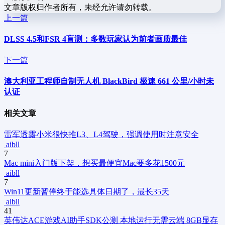
文章版权归作者所有，未经允许请勿转载。
上一篇
DLSS 4.5和FSR 4盲测：多数玩家认为前者画质最佳
下一篇
澳大利亚工程师自制无人机 BlackBird 极速 661 公里/小时未
认证
相关文章
雷军透露小米很快推L3、L4驾驶，强调使用时注意安全
aibll
7
Mac mini入门版下架，想买最便宜Mac要多花1500元
aibll
7
Win11更新暂停终于能选具体日期了，最长35天
aibll
41
英伟达ACE游戏AI助手SDK公测 本地运行无需云端 8GB显存