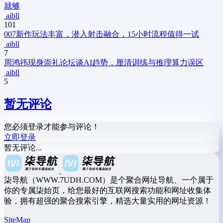
就够
aibll
101
007新作玩法丰富，潜入射击融合，15小时流程值得一试
aibll
7
周鸿祎现身崇礼论坛谈AI趋势，厘清训练与推理算力误区
aibll
5
暂无评论
您必须登录才能参与评论！
立即登录
暂无评论...
柒导航（WWW.7UDH.COM）是个聚合网址导航、一个属于
你的专属柒始页，给您最好的互联网搜索功能和网址收集体
验，拥有超强的聚合搜索引擎，精选大量实用的网址资源！
SiteMap