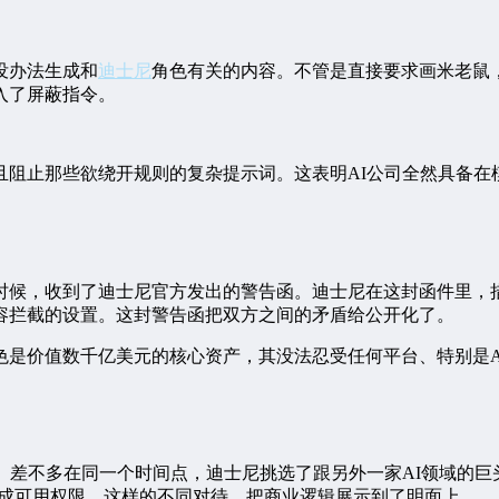
，没办法生成和
迪士尼
角色有关的内容。不管是直接要求画米老鼠
入了屏蔽指令。
且阻止那些欲绕开规则的复杂提示词。这表明AI公司全然具备在
月的时候，收到了迪士尼官方发出的警告函。迪士尼在这封函件里，
容拦截的设置。这封警告函把双方之间的矛盾给公开化了。
色是价值数千亿美元的核心资产，其没法忍受任何平台、特别是A
。差不多在同一个时间点，迪士尼挑选了跟另外一家AI领域的巨
的生成可用权限。这样的不同对待，把商业逻辑展示到了明面上。