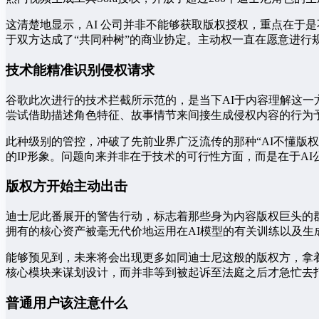
这清楚地显示，AI 公司并非不能够获取版权授权，重点在于是
于双方达成了“共同种树”的商业协定。主动权一直在愿意进行
技术能精准识别侵权请求
谷歌此次进行的技术拦截所示范的，是当下AI于内容理解这一
尝试借助描述角色特征、故事情节来间接生成侵权内容的行为
此种级别的管控，冲破了先前业界广泛流传的那种“AI不懂版
的IP形象。问题向来并非在于技术的可行性方面，而是在于A
版权方开始主动出击
迪士尼此番展开的警告行动，标志着那些身为内容版权巨头的
拥有的核心资产被毫无代价地运用在AI模型的有关训练以及生
能够预见到，未来将会出现更多如同迪士尼这般的版权方，拿着
核心模块来谋划设计，而并非等到被起诉至法庭之后才急忙去
普通用户该注意什么