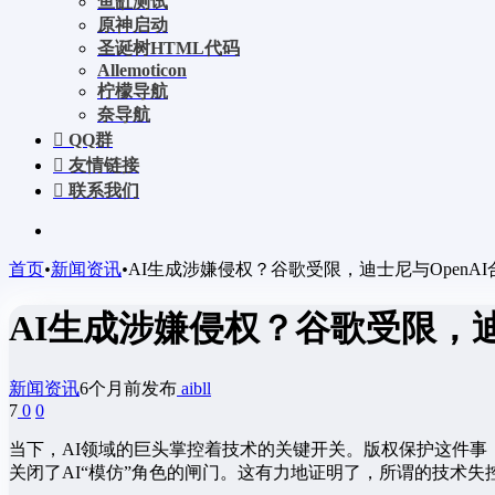
鱼缸测试
原神启动
圣诞树HTML代码
Allemoticon
柠檬导航
奈导航
QQ群
友情链接
联系我们
首页
•
新闻资讯
•
AI生成涉嫌侵权？谷歌受限，迪士尼与OpenA
AI生成涉嫌侵权？谷歌受限，迪
新闻资讯
6个月前发布
aibll
7
0
0
当下，AI领域的巨头掌控着技术的关键开关。版权保护这件事
关闭了AI“模仿”角色的闸门。这有力地证明了，所谓的技术