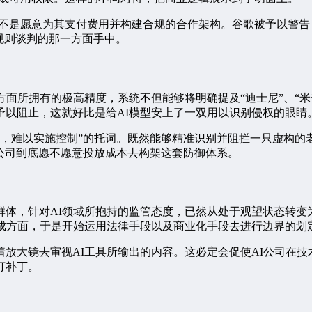
不是愿意为其支付费用并构建合规的合作架构。谷歌被予以警告，缘
规则谈判的那一方面手中。
方面所拥有的极高精度，系统不但能够将明确提及“迪士尼”、“
予以阻止，这就好比是给AI模型安上了一双用以识别侵权的眼睛
权，难以实施控制”的托词。既然能够精准识别并阻拦一只虚构
I公司到底愿不愿意投放成本去构架这套防御体系。
群体，针对AI领域所抱持的监管态度，已然从处于观望状态转变
成方面，于是开始运用法律手段以及商业化手段去进行边界的划
放大镜去审视AI工具所输出的内容。这必定会促使AI公司在
打补丁。