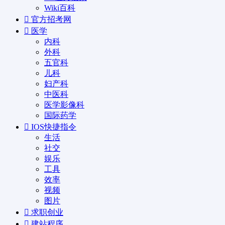
Wiki百科
官方招考网
医学
内科
外科
五官科
儿科
妇产科
中医科
医学影像科
国际药学
IOS快捷指令
生活
社交
娱乐
工具
效率
视频
图片
求职创业
建站程序