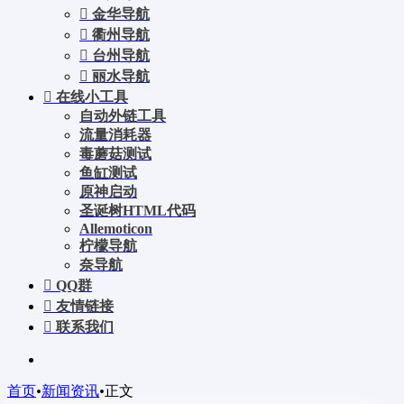
金华导航
衢州导航
台州导航
丽水导航
在线小工具
自动外链工具
流量消耗器
毒蘑菇测试
鱼缸测试
原神启动
圣诞树HTML代码
Allemoticon
柠檬导航
奈导航
QQ群
友情链接
联系我们
首页
•
新闻资讯
•
正文