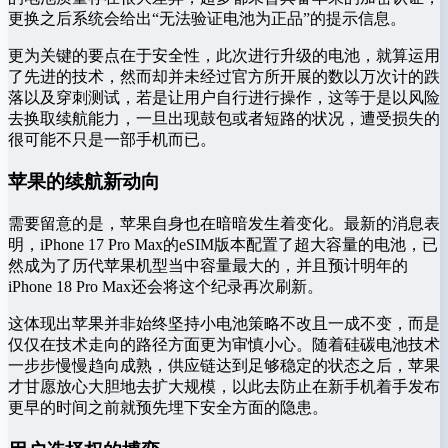
更换之后系统会给出“无法验证电池为正品”的提示信息。
更为关键的要点在于安全性，此次进行升级的电池，就算运用
了先进的技术，然而却并未经过官方所开展的数以万次计的跌
落以及穿刺测试，若是让用户自行进行操作，这等于是以风险
去换取续航能力，一旦出现鼓包或者短路的状况，遭受损失的
很可能不只是一部手机而已。
苹果的续航新动向
需要留意的是，苹果自身也在暗暗发生着变化。最新的消息表
明，iPhone 17 Pro Max的eSIM版本配置了超大容量的电池，已
然成为了历代苹果机型当中容量最大的，并且预计明年的
iPhone 18 Pro Max还会将这个纪录再次刷新。
这体现出苹果并非始终坚持小电池策略不改且一成不变，而是
仅仅在技术走向的路径方面更为审慎小心。随着硅碳电池技术
一步步慢慢趋向成熟，供应链达到足够稳定的状态之后，苹果
才甘愿放心大胆地去扩大规模，以此去防止在新手机着手发布
更早的时间之前就预先埋下安全方面的隐患。