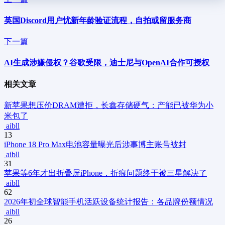
英国Discord用户忧新年龄验证流程，自拍或留服务商
下一篇
AI生成涉嫌侵权？谷歌受限，迪士尼与OpenAI合作可授权
相关文章
新
苹果想压价DRAM遭拒，长鑫存储硬气：产能已被华为小
米包了
aibll
13
iPhone 18 Pro Max电池容量曝光后涉事博主账号被封
aibll
31
苹果等6年才出折叠屏iPhone，折痕问题终于被三星解决了
aibll
62
2026年初全球智能手机活跃设备统计报告：各品牌份额情况
aibll
26