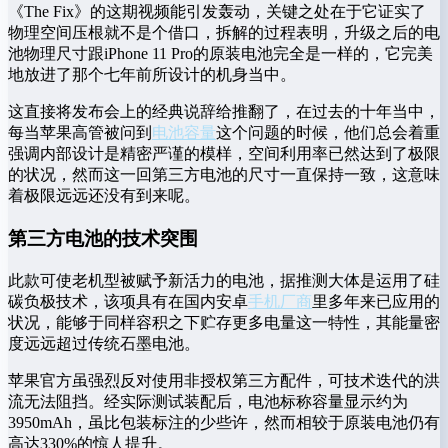
《The Fix》的这期视频能引发轰动，关键之处在于它证实了
物理空间压根就不是个借口，拆解的过程表明，升级之后的电
池物理尺寸跟iPhone 11 Pro的原装电池完全是一样的，它完美
地放进了那个七年前所设计的机身当中。
这直接将发布会上的经典说辞给推翻了，在过去的十年当中，
每当苹果高管被问到
电池容量
这个问题的时候，他们总会着重
强调内部设计是精密严谨的模样，空间利用率已然达到了极限
的状况，然而这一回第三方电池的尺寸一直保持一致，这意味
着极限远远还没有到来呢。
第三方电池的技术突围
此款可使老机型被赋予新活力的电池，据推测大体是运用了硅
碳负极技术，该项具有在国内安卓
手机厂商
里多年来已应用的
状况，能够于同样容积之下贮存更多电量这一特性，其能量密
度远远超过传统石墨电池。
苹果官方虽强烈反对使用非授权第三方配件，可技术迭代的洪
流无法阻挡。经实际测试装配后，电池标称容量显示约为
3950mAh，虽比包装标注的少些许，然而相较于原装电池仍有
高达330%的惊人提升。