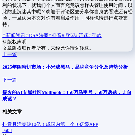
利的状况下，就我们个人而言究竟该怎样去管理使用时间，以
此防止沉迷其中呢？欢迎于评论区去分享你自身的看法还有经
验，一旦认为本文对你有着启发作用，同样也请进行点赞支
持。
# 新闻资讯
# DSA法案
# 抖音
# 欧盟
# 沉迷
# 罚款
©
版权声明
文章版权归作者所有，未经允许请勿转载。
上一篇
2025年闺蜜机市场：小米成黑马，品牌竞争分化及趋势分析
下一篇
爆火的AI专属社区Moltbook：150万马甲号，50万话题，走向
成谜？
相关文章
抖音月活突破10亿！成国内第二个10亿级APP
aibll