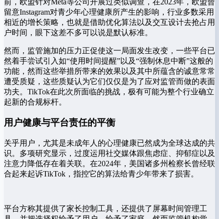
前，欧盟针对Meta等公司开展过类似调查，在2023年，欧盟曾
留意Instagram对青少年心理健康所产生的影响，行业多数采用
相近的增长策略，也就是借助优化算法以及交互设计去抢占用
户时间，眼下这差不多可以说是默认标准。
然而，监管施加的压力正促使这一局面发生改变，一些平台已
然着手尝试引入如“使用时间提醒”以及“强制休息中断”这般的
功能，然而这些举措所带来的效果以及其中所蕴含的诚意常常
遭受质疑，这些质疑认为它们仅仅是为了应对监管而做的表面
功夫。TikTok在此次所面临的挑战，极有可能为整个行业确立
起新的合规标杆。
用户健康与平台责任的平衡
关乎用户，尤其是未成年人的心理健康已然成为全球达成的共
识。多项研究显示，过度运用社交媒体跟焦虑症、抑郁症以及
注意力降低存在着关联。在2024年，美国诸多州检察长曾经联
合起来起诉TikTok，指控它的算法给青少年带来了损害。
平台方称其提供了家长控制工具，还提供了屏幕时间管理工
具，并把选择权给予了用户，给予了家庭。然而监管机构觉