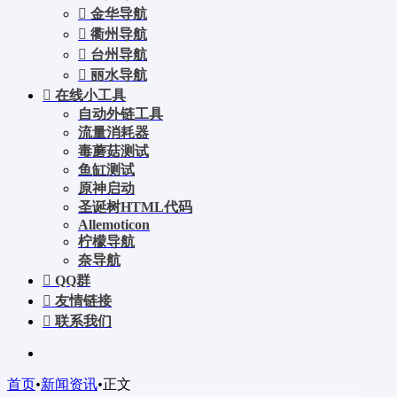
金华导航
衢州导航
台州导航
丽水导航
在线小工具
自动外链工具
流量消耗器
毒蘑菇测试
鱼缸测试
原神启动
圣诞树HTML代码
Allemoticon
柠檬导航
奈导航
QQ群
友情链接
联系我们
首页
•
新闻资讯
•
正文