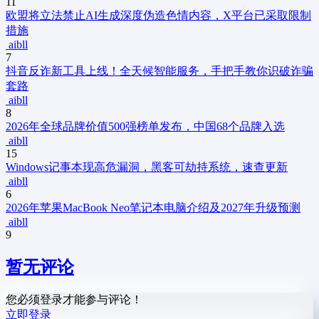
11
欧盟将立法禁止AI生成深度伪造色情内容，X平台已采取限制
措施
aibll
7
抖音反诈新工具上线！全天候智能服务，手把手教你识破诈骗
套路
aibll
8
2026年全球品牌价值500强榜单发布，中国68个品牌入选
aibll
15
Windows记事本现高危漏洞，黑客可劫持系统，速查更新
aibll
6
2026年苹果MacBook Neo笔记本电脑介绍及2027年升级预测
aibll
9
暂无评论
您必须登录才能参与评论！
立即登录