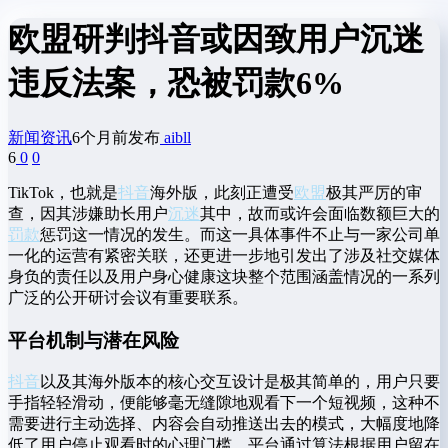
欧盟研判抖音或因致用户沉迷
违反法案，恐被罚款6%
新闻资讯
6个月前发布
aibll
6
0
0
TikTok，也就是
抖音
海外版，此刻正遭受
欧盟
极其严厉的审
查，因其涉嫌助长用户
沉迷
其中，故而或许会面临数额巨大的
罚款
惩罚这一情况的发生。而这一具体事件不止与一家公司单
一化的运营有紧密关联，还更进一步地引发出了涉及社交媒体
身负的责任以及用户身心健康这块整个范围涵盖情况的一系列
广泛的公开研讨会议有重要联系。
平台机制与潜在风险
抖音
以及其海外版本的核心交互设计是极其简单的，用户只要
手指轻轻滑动，便能够毫无缝隙地观看下一个短视频，这种不
需要进行主动选择、内容会自动推送出去的模式，大幅度地降
低了用户停止观看时的心理门槛，平台通过算法根据用户留在