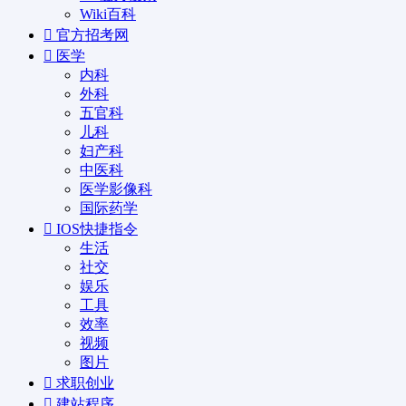
Wiki百科
官方招考网
医学
内科
外科
五官科
儿科
妇产科
中医科
医学影像科
国际药学
IOS快捷指令
生活
社交
娱乐
工具
效率
视频
图片
求职创业
建站程序